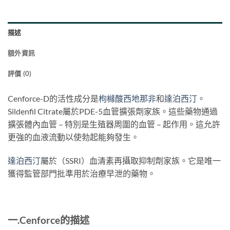
描述
額外資訊
評價 (0)
Cenforce-D的活性成分是
枸櫞酸西地那非
和
達泊西汀
。
Sildenfil Citrate屬於PDE-5血管擴張劑家族。這些藥物通過
擴張體內血管 – 特別是生殖器周圍的血管 – 起作用。這允許
更強的血液流動以使勃起能夠發生。
達泊西汀
屬於（SSRI）血清素再攝取抑制劑家族。它是唯一
獲得監管部門批準用於治療早泄的藥物。
一.
Cenforce
的
描述