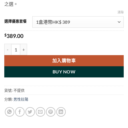
之選。
清除
選擇優惠套餐
$
389.00
Cenforce 超級威而鋼 超級偉哥 西地那非 達泊西汀 藥效長達6小時 香
加入購物車
BUY NOW
貨號:
不提供
分類:
男性壯陽