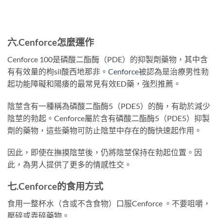
六.
Cenforce
怎麼運作
Cenforce 100是磷酸二酯酶（PDE）的抑製劑藥物，其中含
有有效量的枸sil酸西地那非。
Cenforce
被認為是治療男性勃
起功能障礙和陽痿的最常見有效ED藥，強烈推薦。
陰莖含有一種稱為磷酸二酯酶5（PDE5）的酶，有助於減少
陰莖的勃起。Cenforce屬於含有磷酸二酯酶5（PDE5）抑製
劑的藥物，這些藥物可防止陰莖中存在的酶快速起作用。
因此，即使在撫摸陰莖後，仍將陰莖保持在勃起位置。因
此，為男人提供了更多的情感性交。
七.
Cenforce
的
食用方式
食用一整杯水（含或不含食物）口服Cenforce 。不要咀嚼，
壓碎或弄碎藥物。