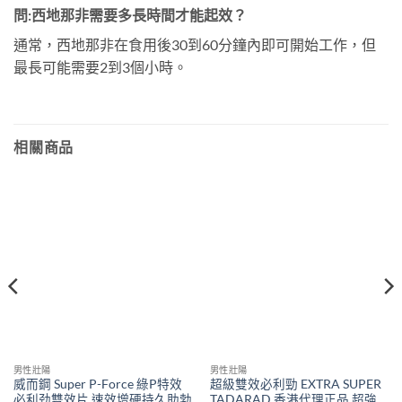
問
:
西地那非需要多長時間才能起效？
通常，西地那非在食用後30到60分鐘內即可開始工作，但
最長可能需要2到3個小時。
相關商品
男性壯陽
男性壯陽
威而鋼 Super P-Force 綠P特效
超級雙效必利勁 EXTRA SUPER
必利劲雙效片 速效增硬持久助勃
TADARAD 香港代理正品 超強