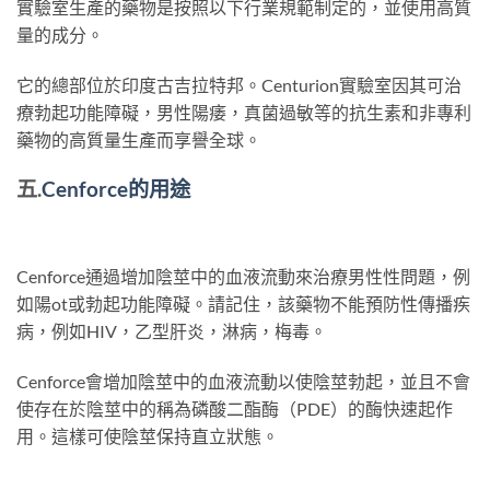
實驗室生產的藥物是按照以下行業規範制定的，並使用高質
量的成分。
它的總部位於印度古吉拉特邦。Centurion實驗室因其可治
療勃起功能障礙，男性陽痿，真菌過敏等的抗生素和非專利
藥物的高質量生產而享譽全球。
五.
Cenforce
的
用途
Cenforce通過增加陰莖中的血液流動來治療男性性問題，例
如陽ot或勃起功能障礙。請記住，該藥物不能預防性傳播疾
病，例如HIV，乙型肝炎，淋病，梅毒。
Cenforce會增加陰莖中的血液流動以使陰莖勃起，並且不會
使存在於陰莖中的稱為磷酸二酯酶（PDE）的酶快速起作
用。這樣可使陰莖保持直立狀態。