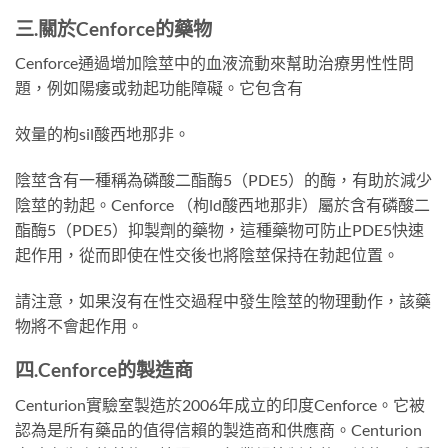
三.關於
Cenforce
的
藥物
Cenforce通過增加陰莖中的血液流動來幫助治療男性性問
題，例如陽痿或勃起功能障礙。它包含有
效量的枸sil酸西地那非。
陰莖含有一種稱為磷酸二酯酶5（PDE5）的酶，有助於減少
陰莖的勃起。Cenforce （枸ld酸西地那非）屬於含有磷酸二
酯酶5（PDE5）抑製劑的藥物，這種藥物可防止PDE5快速
起作用，從而即使在性交後也將陰莖保持在勃起位置。
請注意，如果沒有在性交過程中發生陰莖的物理動作，該藥
物將不會起作用。
四.
Cenforce
的
製造商
Centurion實驗室製造於2006年成立的印度Cenforce。它被
認為是所有藥品的值得信賴的製造商和供應商。Centurion