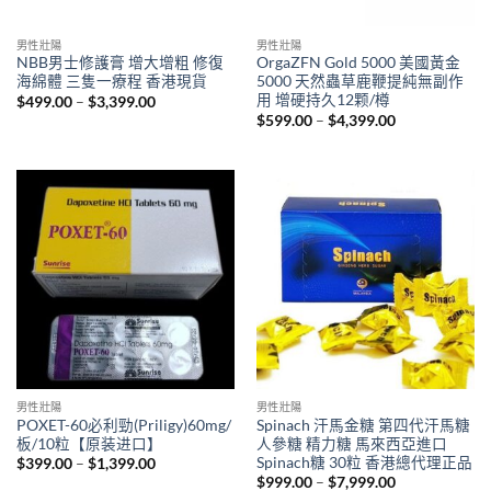
男性壯陽
男性壯陽
NBB男士修護膏 增大增粗 修復
OrgaZFN Gold 5000 美國黃金
海綿體 三隻一療程 香港現貨
5000 天然蟲草鹿鞭提純無副作
用 增硬持久12颗/樽
Price
$
499.00
–
$
3,399.00
range:
Price
$
599.00
–
$
4,399.00
$499.00
range:
through
$599.00
$3,399.00
through
$4,399.00
男性壯陽
男性壯陽
POXET-60必利勁(Priligy)60mg/
Spinach 汗馬金糖 第四代汗馬糖
板/10粒【原装进口】
人參糖 精力糖 馬來西亞進口
Spinach糖 30粒 香港總代理正品
Price
$
399.00
–
$
1,399.00
range:
Price
$
999.00
–
$
7,999.00