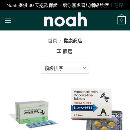
Noah 提供 30 天退款保證，讓你無慮嘗試網絡診症！
忽略
Skip
0
to
content
首頁
/
健康商店
篩選