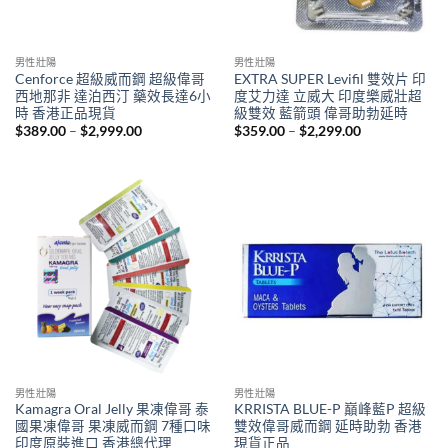
男性壯陽
男性壯陽
Cenforce 超級威而鋼 超級偉哥
EXTRA SUPER Levifil 雙效片 印
西地那非 達泊西汀 藥效長達6小
度艾力達 立威大 印度樂威壯超
時 香港正品現貨
級雙效 藍箭頭 偉哥助勃延時
Price
Price
$
389.00
–
$
2,999.00
$
359.00
–
$
2,299.00
range:
range:
$389.00
$359.00
through
through
$2,999.00
$2,299.00
男性壯陽
男性壯陽
Kamagra Oral Jelly 果凍偉哥 泰
KRRISTA BLUE-P 巔峰藍P 超級
國果凍偉哥 果凍威而鋼 7種口味
雙效偉哥威而鋼 延時助勃 香港
印度原裝進口 香港總代理
現貨正品