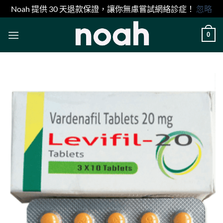
Noah 提供 30 天退款保證，讓你無慮嘗試網絡診症！
忽略
Skip
0
to
content