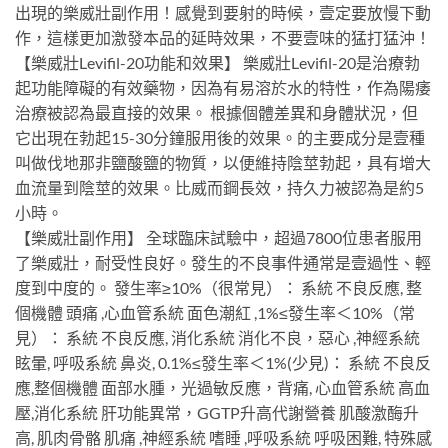
出現的樂威壯副作用！感覺到要射的時候，壹定要放慢下動
作，這樣更加激發本品的延時效果，不要壹味的猛打猛沖！
【樂威壯Levifil-20功能和效果】 樂威壯Levifil-20是治療勃
起功能障礙的有效藥物，因為有易溶於水的特性，作為陽痿
治療被認為最直接的效果。 根據個體差異和身體狀況，但
它出現在勃起15-30分鐘服用後的效果。的主要成分是壹種
叫做伐地那非鹽酸鹽的物質，以便維持陰莖勃起，具有增大
血流量到陰莖的效果。比威而鋼長效，持久力被認為是約5
小時。
【樂威壯副作用】 全球臨床試驗中，超過7800位患者服用
了樂威壯，耐受性良好。發生的不良事件通常是壹過性、輕
度到中度的。 發生率≥10%（很常見）： 系統 不良反應, 整
個機體 頭痛 ,心血管系統 面色潮紅 ,1%≤發生率＜10%（常
見）： 系統 不良反應, 消化系統 消化不良，惡心 ,神經系統
眩暈, 呼吸系統 鼻炎, 0.1%≤發生率＜1%(少見)： 系統 不良反
應,整個機體 面部水腫，光過敏反應，背痛, 心血管系統 高血
壓,消化系統 肝功能異常，GGTP升高代謝營養 肌酸激酶升
高, 肌肉骨骼 肌痛 ,神經系統 嗜睡 ,呼吸系統 呼吸困難, 特殊感