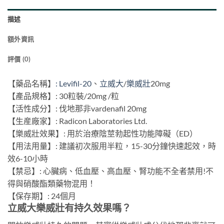
描述
額外資訊
評價 (0)
【藥品名稱】
: Levifil-2
0
、
立威大
/
樂威壯
20mg
【產品規格】: 30粒裝/20mg /粒
【活性成分】: 伐地那非vardenafil 20mg
【生産廠家】: Radicon Laboratories Ltd.
【樂威壯效果】: 用於治療陰莖勃起性功能障礙（ED）
【用法用量】: 建議初次服用半粒，15-30分鐘快速起效，時
效6-10小時
【禁忌】: 心臟病、低血壓、高血壓、腎功能不全者禁用!不
得與硝酸酯類藥物混用！
【保存期】: 24個月
立威大樂威壯有持久效果嗎？