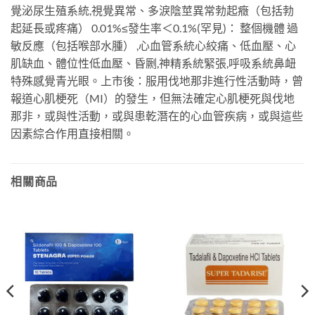
覺泌尿生殖系統,視覺異常、多淚陰莖異常勃起癥（包括勃
起延長或疼痛） 0.01%≤發生率＜0.1%(罕見)： 整個機體 過
敏反應（包括喉部水腫） ,心血管系統心絞痛、低血壓、心
肌缺血、體位性低血壓、昏劂,神精系統緊張,呼吸系統鼻衄
特殊感覺青光眼。上市後：服用伐地那非進行性活動時，曾
報道心肌梗死（MI）的發生，但無法確定心肌梗死與伐地
那非，或與性活動，或與患乾潛在的心血管疾病，或與這些
因素綜合作用直接相關。
相關商品