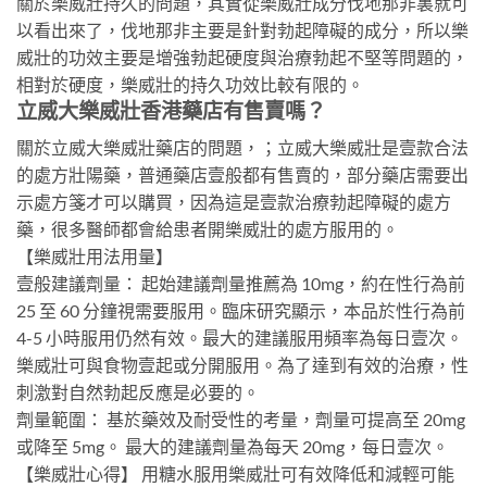
關於樂威壯持久的問題，其實從樂威壯成分伐地那非裏就可
以看出來了，伐地那非主要是針對勃起障礙的成分，所以樂
威壯的功效主要是增強勃起硬度與治療勃起不堅等問題的，
相對於硬度，樂威壯的持久功效比較有限的。
立威大樂威壯香港藥店有售賣嗎？
關於立威大樂威壯藥店的問題，；立威大樂威壯是壹款合法
的處方壯陽藥，普通藥店壹般都有售賣的，部分藥店需要出
示處方箋才可以購買，因為這是壹款治療勃起障礙的處方
藥，很多醫師都會給患者開樂威壯的處方服用的。
【樂威壯用法用量】
壹般建議劑量： 起始建議劑量推薦為 10mg，約在性行為前
25 至 60 分鐘視需要服用。臨床研究顯示，本品於性行為前
4-5 小時服用仍然有效。最大的建議服用頻率為每日壹次。
樂威壯可與食物壹起或分開服用。為了達到有效的治療，性
刺激對自然勃起反應是必要的。
劑量範圍： 基於藥效及耐受性的考量，劑量可提高至 20mg
或降至 5mg。 最大的建議劑量為每天 20mg，每日壹次。
【樂威壯心得】 用糖水服用樂威壯可有效降低和減輕可能