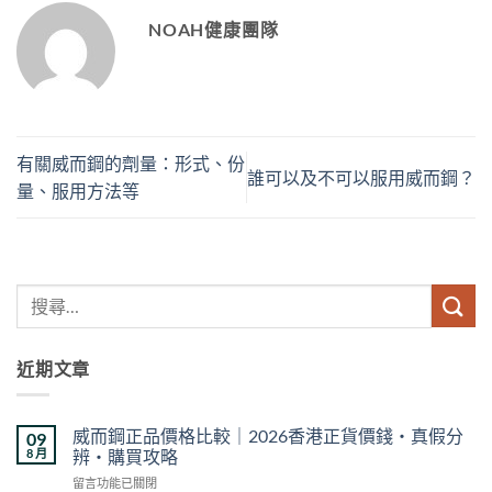
NOAH健康團隊
有關威而鋼的劑量：形式、份
誰可以及不可以服用威而鋼？
量、服用方法等
近期文章
威而鋼正品價格比較｜2026香港正貨價錢・真假分
09
8 月
辨・購買攻略
在
留言功能已關閉