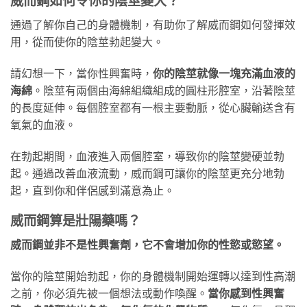
威而鋼如何令你的陰莖變大？
通過了解你自己的身體機制，有助你了解威而鋼如何發揮效
用，從而使你的陰莖勃起變大。
請幻想一下，當你性興奮時，
你的陰莖就像一塊充滿血液的
海綿
。陰莖有兩個由海綿組織組成的圓柱形腔室，沿著陰莖
的長度延伸。每個腔室都有一根主要動脈，從心臟輸送含有
氧氣的血液。
在勃起期間，血液進入兩個腔室，導致你的陰莖變硬並勃
起。通過改善血液流動，威而鋼可讓你的陰莖更充分地勃
起，直到你和伴侶感到滿意為止。
威而鋼算是壯陽藥嗎？
威而鋼並非不是性興奮劑，它不會增加你的性慾或慾望。
當你的陰莖開始勃起，你的身體機制開始運轉以達到性高潮
之前，你必須先被一個想法或動作喚醒。
當你感到性興奮