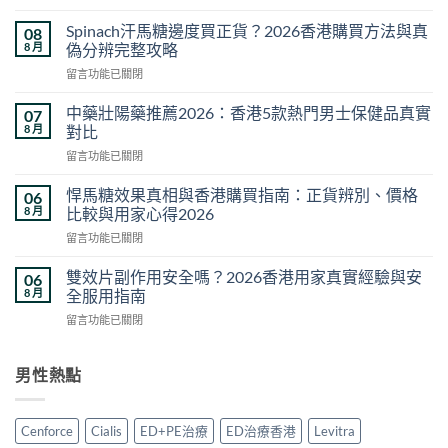
〈威
而
Spinach汗馬糖邊度買正貨？2026香港購買方法與真
08
鋼
8 月
偽分辨完整攻略
正
在
留言功能已關閉
品
〈Spinach
價
汗
格
中藥壯陽藥推薦2026：香港5款熱門男士保健品真實
07
馬
比
8 月
對比
糖
較
在
留言功能已關閉
邊
｜
〈中
度
2026
藥
買
悍馬糖效果真相與香港購買指南：正貨辨別、價格
06
香
壯
正
8 月
比較與用家心得2026
港
陽
貨？
正
在
留言功能已關閉
藥
2026
貨
〈悍
推
香
價
馬
薦
雙效片副作用安全嗎？2026香港用家真實經驗與安
06
港
錢・
糖
2026：
8 月
全服用指南
購
真
效
香
買
假
在
留言功能已關閉
果
港
方
分
〈雙
真
5
法
辨・
效
相
款
與
購
片
男性熱點
與
熱
真
買
副
香
門
偽
攻
作
港
男
分
略〉
用
購
士
Cenforce
Cialis
ED+PE治療
ED治療香港
Levitra
辨
中
安
買
保
完