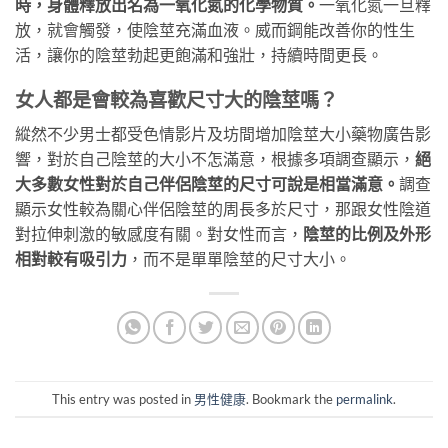
時，身體釋放出名為一氧化氮的化學物質。
一氧化氮一旦釋
放，就會觸發，使陰莖充滿血液。威而鋼能改善你的性生
活，讓你的陰莖勃起更飽滿和強壯，持續時間更長。
女人都是會較為喜歡尺寸大的陰莖嗎？
縱然不少男士都受色情影片及坊間增加陰莖大小藥物廣告影
響，對於自己陰莖的大小不怎滿意，根據多項調查顯示，
絕
大多數女性對於自己伴侶陰莖的尺寸可說是相當滿意。
調查
顯示女性較為關心伴侶陰莖的周長多於尺寸，那跟女性陰道
對拉伸刺激的敏感度有關。對女性而言，
陰莖的比例及外形
相對較有吸引力
，而不是單單陰莖的尺寸大小。
This entry was posted in
男性健康
. Bookmark the
permalink
.