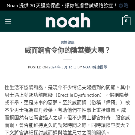
Noah 提供 30 天退款保證，讓你無慮嘗試網絡診症！
忽略
Skip
0
to
content
男性健康
威而鋼會令你的陰莖變大嗎？
POSTED ON
2024 年 5 月 16 日
BY
NOAH健康團隊
性生活不協調和諧，是現今不少情侶夫婦遇到的問顯。其中
男士遇上勃起功能障礙（Erectile Dysfunction），俗稱陽萎
或不舉，更是床事的惡夢。至於威而鋼（俗稱「偉哥」）被
不少男士視為靈丹妙藥，有助他們在性事上重拾雄風。 威
而鋼固然有它厲害過人之處，但不少男士都會好奇：服食威
而鋼，會否能維持更久的勃起時間之餘，同時讓陰莖變大？
下文將會詳細探討威而鋼與陰莖尺寸之間的關係。