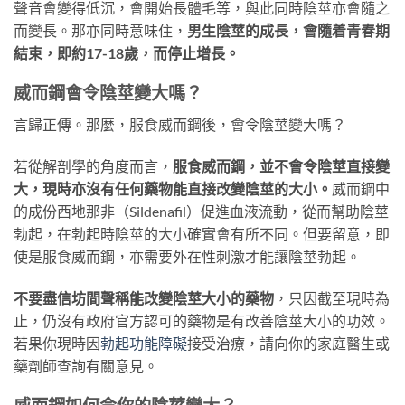
聲音會變得低沉，會開始長體毛等，與此同時陰莖亦會隨之
而變長。那亦同時意味住，
男生陰莖的成長，會隨着青春期
結束，即約17-18歲，而停止增長。
威而鋼會令陰莖變大嗎？
言歸正傳。那麼，服食威而鋼後，會令陰莖變大嗎？
若從解剖學的角度而言，
服食威而鋼，並不會令陰莖直接變
大，現時亦沒有任何藥物能直接改變陰莖的大小。
威而鋼中
的成份西地那非（Sildenafil）促進血液流動，從而幫助陰莖
勃起，在勃起時陰莖的大小確實會有所不同。但要留意，即
使是服食威而鋼，亦需要外在性刺激才能讓陰莖勃起。
不要盡信坊間聲稱能改變陰莖大小的藥物
，只因截至現時為
止，仍沒有政府官方認可的藥物是有改善陰莖大小的功效。
若果你現時因
勃起功能障礙
接受治療，請向你的家庭醫生或
藥劑師查詢有關意見。