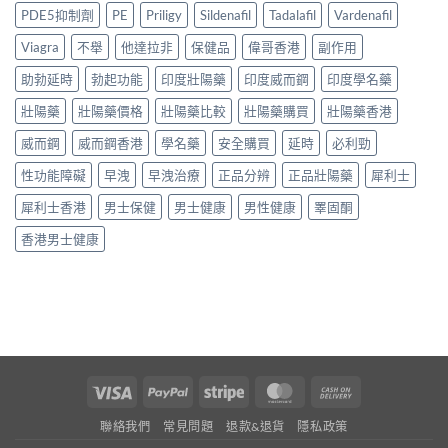
全
指
健
PDE5抑制劑
PE
Priligy
Sildenafil
Tadalafil
Vardenafil
整
嗎？
南：
品
攻
2026
正
Viagra
不舉
他達拉非
保健品
偉哥香港
副作用
真
略〉
香
貨
實
中
港
助勃延時
勃起功能
印度壯陽藥
印度威而鋼
印度學名藥
辨
對
用
別、
比〉
家
壯陽藥
壯陽藥價格
壯陽藥比較
壯陽藥購買
壯陽藥香港
價
中
真
格
威而鋼
威而鋼香港
學名藥
安全購買
延時
必利勁
實
比
經
較
性功能障礙
早洩
早洩治療
正品分辨
正品壯陽藥
犀利士
驗
與
與
用
犀利士香港
男士保健
男士健康
男性健康
睪固酮
安
家
全
心
香港男士健康
服
得
用
2026〉
指
中
南〉
中
Visa
PayPal
Stripe
MasterCard
Cash
On
聯絡我們
常見問題
退款&退貨
隱私政策
Delivery