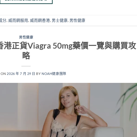
成分
,
威而鋼服用
,
威而鋼香港
,
男士健康
,
男性健康
男性健康
香港正貨Viagra 50mg藥價一覽與購買攻
略
 ON
2026 年 7 月 29 日
BY
NOAH健康團隊