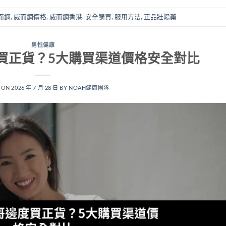
而鋼
,
威而鋼價格
,
威而鋼香港
,
安全購買
,
服用方法
,
正品壯陽藥
男性健康
度買正貨？5大購買渠道價格安全對比
 ON
2026 年 7 月 28 日
BY
NOAH健康團隊