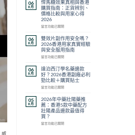
藥
悍馬糖效果真相與香港
06
壯
8 月
購買指南：正貨辨別、
陽
價格比較與用家心得
藥
2026
推
薦
在
留言功能已關閉
2026：
〈悍
香
馬
雙效片副作用安全嗎？
06
港
糖
8 月
2026香港用家真實經驗
5
效
與安全服用指南
款
果
熱
在
真
留言功能已關閉
門
〈雙
相
男
效
與
達泊西汀學名藥邊款
06
士
片
香
8 月
好？2026香港副廠必利
保
副
港
勁比較＋購買貼士
健
作
購
在
品
用
留言功能已關閉
買
〈達
真
安
指
泊
實
全
南：
2026年中藥壯陽藥推
05
西
對
嗎？
正
8 月
薦：香港5款中藥配方
汀
比〉
2026
貨
壯陽產品邊款最值得
學
中
香
辨
買？
名
港
別、
藥
用
在
價
留言功能已關閉
邊
家
〈2026
格
，威
款
真
年
比