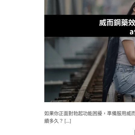
如果你正面對勃起功能困擾，準備服用威而鋼
續多久？ […]