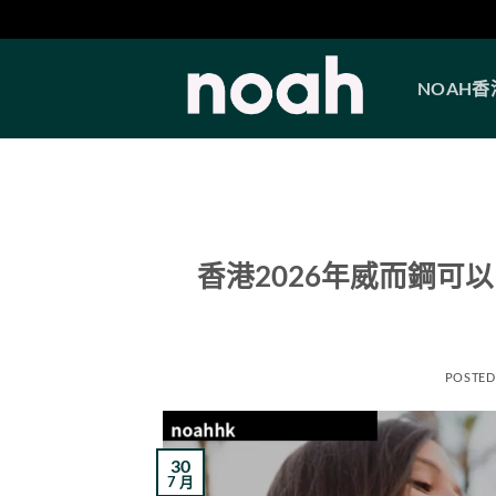
Skip
to
NOAH
content
香港2026年威而鋼可
POSTED
30
7 月