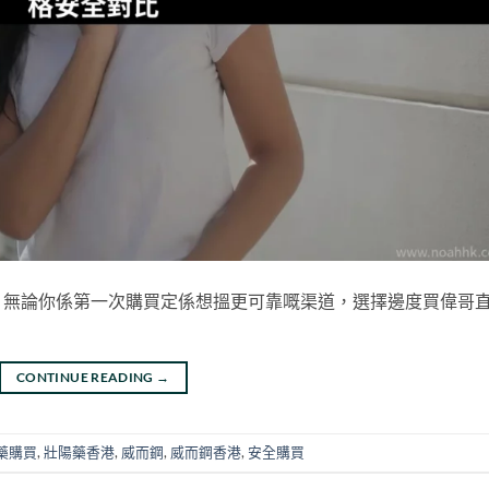
？無論你係第一次購買定係想搵更可靠嘅渠道，選擇邊度買偉哥
CONTINUE READING
→
藥購買
,
壯陽藥香港
,
威而鋼
,
威而鋼香港
,
安全購買