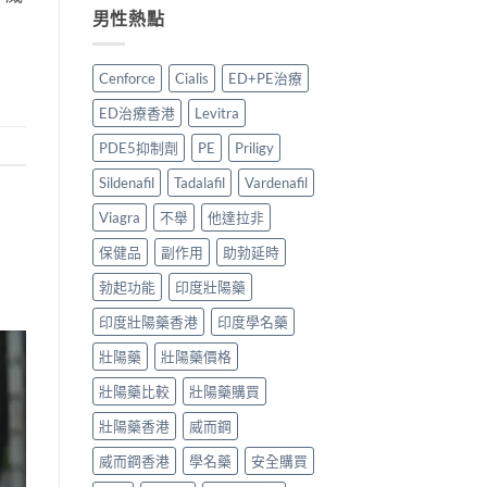
好？
實
中
較
男性熱點
2026
經
藥
與
香
驗
壯
用
港
與
陽
家
Cenforce
Cialis
ED+PE治療
副
安
藥
心
廠
全
推
得
ED治療香港
Levitra
必
服
薦：
2026〉
利
用
香
中
PDE5抑制劑
PE
Priligy
勁
指
港
比
南〉
5
Sildenafil
Tadalafil
Vardenafil
較
中
款
＋
中
Viagra
不舉
他達拉非
購
藥
保健品
副作用
助勃延時
買
配
貼
方
勃起功能
印度壯陽藥
士〉
壯
中
陽
印度壯陽藥香港
印度學名藥
產
品
壯陽藥
壯陽藥價格
邊
款
壯陽藥比較
壯陽藥購買
最
值
壯陽藥香港
威而鋼
得
買？〉
威而鋼香港
學名藥
安全購買
中