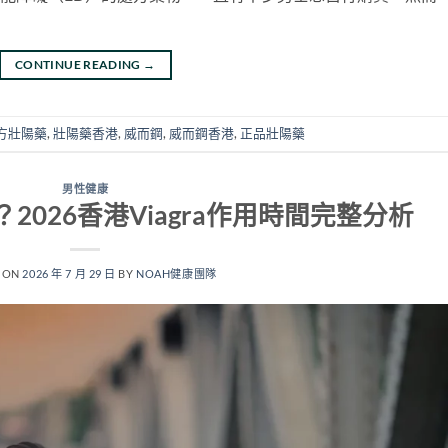
CONTINUE READING
→
方壯陽藥
,
壯陽藥香港
,
威而鋼
,
威而鋼香港
,
正品壯陽藥
男性健康
026香港Viagra作用時間完整分析
 ON
2026 年 7 月 29 日
BY
NOAH健康團隊