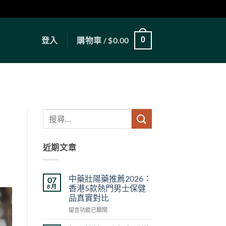
登入
購物車 /
$
0.00
0
近期文章
中藥壯陽藥推薦2026：
07
8 月
香港5款熱門男士保健
品真實對比
在
留言功能已關閉
〈中