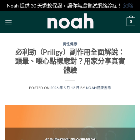
Noah 提供 30 天退款保證，讓你無慮嘗試網絡診症！
忽略
Skip
0
to
content
男性健康
必利勁（Priligy）副作用全面解說：
頭暈、噁心點樣應對？用家分享真實
體驗
POSTED ON
2026 年 5 月 12 日
BY
NOAH健康團隊