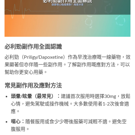
必利勁副作用全面認識
必利勁（Priligy/Dapoxetine）作為早洩治療嘅一線藥物，效
果顯著但亦伴隨一些副作用。了解副作用嘅應對方法，可以
幫助你更安心用藥。
常見副作用及應對方法
頭暈/眩暈（最常見）：
建議首次服用時選擇30mg，放鬆
心情，避免駕駛或操作機械。大多數使用者1-2次後會適
應。
噁心：
隨餐服用或食少少嘢後服藥可減輕不適。避免空
腹服用。