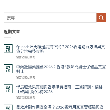
近期文章
Spinach汗馬糖邊度買正貨？2026香港購買方法與真
08
8 月
偽分辨完整攻略
在
留言功能已關閉
〈Spinach
汗
中藥壯陽藥推薦2026：香港5款熱門男士保健品真實
07
馬
8 月
對比
糖
在
留言功能已關閉
邊
〈中
度
藥
買
悍馬糖效果真相與香港購買指南：正貨辨別、價格
06
壯
正
8 月
比較與用家心得2026
陽
貨？
在
留言功能已關閉
藥
2026
〈悍
推
香
馬
薦
雙效片副作用安全嗎？2026香港用家真實經驗與安
06
港
糖