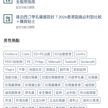
2026：
8 月
全服用指南
購
效
香
買
在
留言功能已關閉
果
港
方
〈雙
真
5
法
效
相
達泊西汀學名藥邊款好？2026香港副廠必利勁比較
06
款
與
片
與
8 月
＋購買貼士
熱
真
副
香
門
偽
在
留言功能已關閉
作
港
男
分
〈達
用
購
士
辨
泊
安
買
保
完
西
男性熱點
全
指
健
整
汀
嗎？
南：
品
攻
學
2026
正
真
略〉
名
香
貨
Cenforce
Cialis
ED+PE治療
ED治療香港
Levitra
實
中
藥
港
辨
對
邊
用
別、
PDE5抑制劑
PE
Priligy
Sildenafil
Tadalafil
Vardenafil
比〉
款
家
價
中
好？
真
Viagra
不舉
他達拉非
保健品
副作用
助勃延時
格
2026
實
比
香
勃起功能
印度壯陽藥
印度壯陽藥香港
印度學名藥
壯陽藥
經
較
港
驗
與
副
壯陽藥價格
壯陽藥比較
壯陽藥購買
壯陽藥香港
威而鋼
與
用
廠
安
家
威而鋼香港
學名藥
安全購買
延時
必利勁
性功能障礙
必
全
心
利
服
得
早洩
早洩治療
正品分辨
正品壯陽藥
犀利士
犀利士香港
勁
用
2026〉
比
指
中
男士保健
男士健康
男性健康
睪固酮
香港壯陽藥