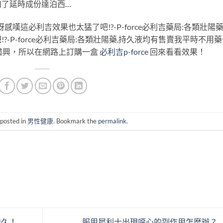
加了延時成份達泊西…
嘆這必利吉效果也太猛了吧!?-P-force必利吉藥局:各類壯陽藥
-P-force必利吉藥局:各類壯陽藥,持久液均有售賣我平時不用
盡興，所以在網路上訂購一盒
必利吉p-force
回來看看效果！
 posted in
男性健康
. Bookmark the
permalink
.
持久！
服用犀利士出現噁心的副作用怎麼辦？