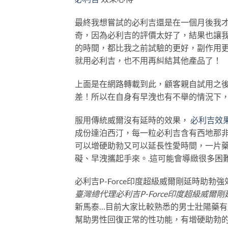
最終我想嘗試的必利吉還是在一個月後我
奇，因為必利吉的評價太好了，結果也讓
的時間，都比我之前試驗的更好，副作用
就用必利吉，也不用再糾結其他產品了！
上面是在網路轉載到此，顧客親自試用之
差！所以在自身有早洩也有不舉的情況下
服用傳統威爾沒有延時的效果，
必利吉效
成份達泊西汀，每一粒必利吉含有西地那非Silde
可以增硬助勃又可以延長性愛時間，一片藥
礙、早洩攜起手來。.這可能會導緻很多困
必利吉P-Force印度超級威爾剛延時助勃
臺灣總代理必利吉P-Force印度超級威爾
新馬泰…目前大家比較熟悉的男士壯陽藥
幫助男性回復正常的性功能，有增硬助勃的效