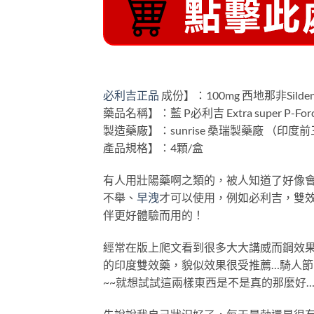
必利吉正品
成份】：100mg 西地那非Sildenaf
藥品名稱】：藍 P必利吉 Extra super P-
製造藥廠】：sunrise 桑瑞製藥廠 （印
產品規格】：4顆/盒
有人用壯陽藥啊之類的，被人知道了好像
不舉、
早洩
才可以使用，例如必利吉，雙
伴更好體驗而用的！
經常在版上爬文看到很多大大講威而鋼效
的印度雙效藥，貌似效果很受推薦…騎人節的
~~就想試試這兩樣東西是不是真的那麼好