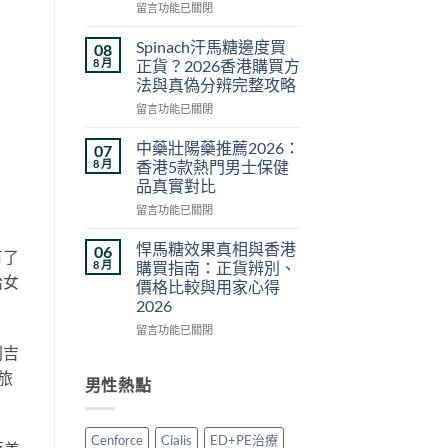
在
吃
留言功能已關閉
〈威
一
而
半
Spinach汗馬糖邊度買
08
鋼
嗎？
8 月
正貨？2026香港購買方
正
切
法與真偽分辨完整攻略
品
半
在
價
留言功能已關閉
服
〈Spinach
格
用
汗
比
方
中藥壯陽藥推薦2026：
07
馬
較
法
8 月
香港5款熱門男士保健
糖
｜
與
品真實對比
邊
2026
劑
在
度
留言功能已關閉
香
量
〈中
買
港
選
藥
正
正
擇
悍馬糖效果真相與香港
06
有了
壯
貨？
貨
完
8 月
購買指南：正貨辨別、
陽
2026
價
給女
整
價格比較與用家心得
藥
香
錢・
教
2026
推
港
真
學〉
薦
購
在
假
留言功能已關閉
中
2026：
買
〈悍
分
利吉
香
方
馬
辨・
旅
港
法
糖
購
男性熱點
5
與
效
買
款
真
果
攻
熱
偽
真
略〉
Cenforce
Cialis
ED+PE治療
門
分
相