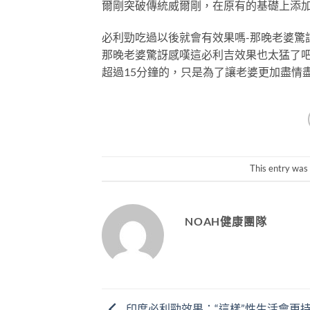
爾剛突破傳統威爾剛，在原有的基礎上添
必利勁吃過以後就會有效果嗎-那晚老婆驚訝感
那晚老婆驚訝感嘆這必利吉效果也太猛了吧!?
超過15分鐘的，只是為了讓老婆更加盡情
This entry was
NOAH健康團隊
印度必利勁效果：“這樣”性生活會更