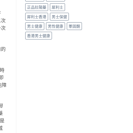
正品壯陽藥
犀利士
好
犀利士香港
男士保健
二次
男士健康
男性健康
睪固酮
一次
香港男士健康
口的
延時
即
能障
局
藥
是
威