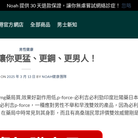
Noah 提供 30 天退款保證，讓你無慮嘗試網絡診症！
忽略
香港官方網店
全部商品
男士新知
男性健康
讓你更猛、更鋼、更男人！
 ON
2025 年 3 月 13 日
BY
NOAH健康團隊
藥局買,效果好副作用低,p-force-必利吉必利勁印度壯陽藥日
利吉p-force，一種應對男性不舉和早洩雙效的產品，因為必
，在藥局中時常見到其身影，而且有高桑瑞民眾評價雙效威爾剛