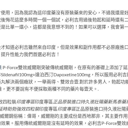
才使用，因為我認為這印度藥沒有原裝藥來的安心，不過我還是
我後悔花這麼多時間一個一個試，必利吉用過後勃起和延時還有
更是比單一還小，這都是我意想不到的！如果可以選擇，我會第
後才知道必利吉雖然來自印度，但是效果和副作用都不必原廠進
，提升性能力我們首選必利吉！
果
P-Force雙效威爾剛突破傳統威爾剛，在原有的基礎上添加了
nafil100mg+達泊西汀Dapoxetine100mg，所以服用必利吉
丸解決兩個癥狀，一舉兩得、雙效合壹.對於許多男人，勃起功
難，更不要說有不便採取兩種不同的藥片每壹天。.
強效四粒裝
印度專區
印度專區
正品原裝進口持久液壯陽藥新馬泰藥
剛延時助勃強效四粒裝
印度專區
印度專區
正品原裝進口持久液壯陽
有威爾鋼俗稱：偉哥，威爾剛的主要成份是西地那非，其主要作用
果。服用傳統威爾剛是沒有延時的效果，必利吉P-Force雙效