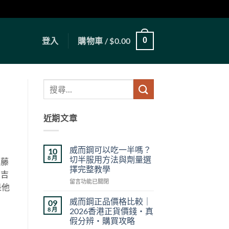
登入
購物車 /
$
0.00
0
近期文章
威而鋼可以吃一半嗎？
10
8 月
切半服用方法與劑量選
本藤
擇完整教學
利吉
在
留言功能已關閉
是他
〈威
而
威而鋼正品價格比較｜
09
鋼
8 月
2026香港正貨價錢・真
可
假分辨・購買攻略
以