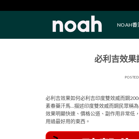
Skip
to
NOAH
content
必利吉效果
POSTED
必利吉效果如何必利吉印度雙效威而鋼200mg
素春藥汗馬…描述印度雙效威而鋼民眾稱為必
效果明顯快速、價格公道、副作用非常低
用過最好用的東西。