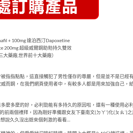
il + 100mg 達泊西汀Dapoxetine
Force 200mg 超級威爾鋼助勃持久雙效
度前三大藥廠,世界前十大藥廠）
會被指指點點，這直接觸犯了男性僅存的尊嚴，但是並不是已經
效威而鋼，在我們網頁使用者中，有較多人都是用來加強自己，
果多麼多麼的好，必利勁能有多持久的原因啦，還有一種使用必
前兩個禮拜，因為剛好準備跟女友下臺南文(ㄉㄚˇ)化(ㄆㄠˋ)之
…想說久久沒出遊來個刺激的看看…