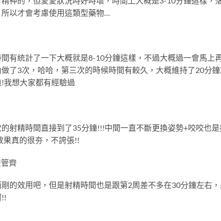
精神的，但愛愛狀況時好時壞，時間上大概是3-10分鐘這樣，
，所以才會考慮使用這類型藥物…
間有統計了一下大概就是8-10分鐘這樣，不過大概過一會馬上
做了3次，哈哈，第三次的時候時間有較久，大概維持了20分鐘
!我想大家都有經驗過
射精時間直接到了35分鐘!!!中間一直不斷更換姿勢+咬咬也是
效果真的很夯，不誇張!!
雙管齊
剛的效用吧，但是射精時間也是跟第2周差不多在30分鐘左右，
!