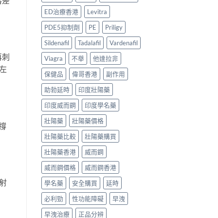
落差
中
男
辨
與
ED治療香港
Levitra
士
完
香
保
整
港
PDE5抑制劑
PE
Priligy
健
攻
購
品
略〉
買
Sildenafil
Tadalafil
Vardenafil
真
中
指
再刺
實
南：
Viagra
不舉
他達拉非
對
正
左
保健品
偉哥香港
副作用
比〉
貨
中
辨
助勃延時
印度壯陽藥
別、
價
印度威而鋼
印度學名藥
格
比
壯陽藥
壯陽藥價格
較
撐
與
壯陽藥比較
壯陽藥購買
用
家
壯陽藥香港
威而鋼
心
得
威而鋼價格
威而鋼香港
2026〉
射
中
學名藥
安全購買
延時
必利勁
性功能障礙
早洩
早洩治療
正品分辨