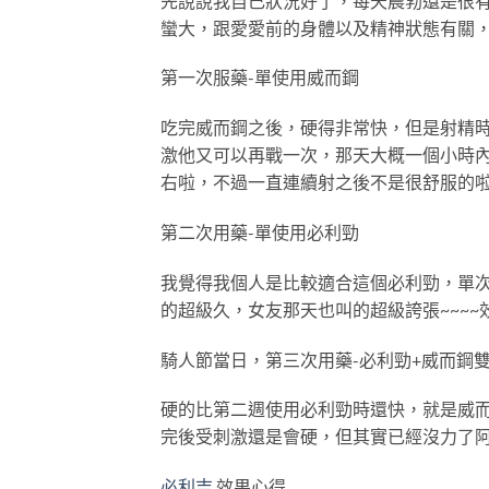
先說說我自己狀況好了，每天晨勃還是很有
蠻大，跟愛愛前的身體以及精神狀態有關
第一次服藥-單使用威而鋼
吃完威而鋼之後，硬得非常快，但是射精時
激他又可以再戰一次，那天大概一個小時內
右啦，不過一直連續射之後不是很舒服的啦
第二次用藥-單使用必利勁
我覺得我個人是比較適合這個必利勁，單次的
的超級久，女友那天也叫的超級誇張~~~~
騎人節當日，第三次用藥-必利勁+威而鋼
硬的比第二週使用必利勁時還快，就是威而
完後受刺激還是會硬，但其實已經沒力了阿!
必利吉
效果心得