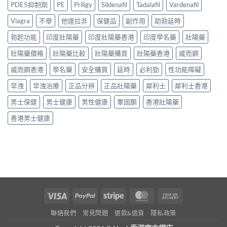
香
穩
壯
PDE5抑制劑
PE
Priligy
Sildenafil
Tadalafil
Vardenafil
買
港
陣？
陽
貼
5
5
Viagra
不舉
他達拉非
保健品
副作用
助勃延時
產
士〉
款
大
品
中
他
勃起功能
印度壯陽藥
印度壯陽藥香港
印度學名藥
壯陽藥
購
邊
達
買
款
拉
壯陽藥價格
壯陽藥比較
壯陽藥購買
壯陽藥香港
威而鋼
渠
最
非
道
值
威而鋼香港
學名藥
安全購買
延時
必利勁
性功能障礙
Generic
與
得
全
正
買？〉
早洩
早洩治療
正品分辨
正品壯陽藥
犀利士
犀利士香港
面
貨
中
比
辨
男士保健
男士健康
男性健康
睪固酮
香港壯陽藥
較
別
與
指
香港男士健康
購
南〉
買
中
指
南〉
中
Visa
PayPal
Stripe
MasterCard
Cash
On
聯絡我們
常見問題
退款&退貨
隱私政策
Delivery