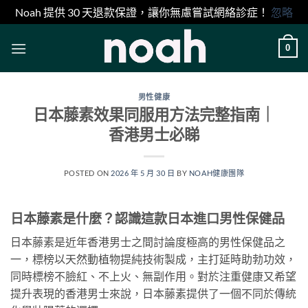
Noah 提供 30 天退款保證，讓你無慮嘗試網絡診症！
忽略
Skip
0
to
content
男性健康
日本藤素效果同服用方法完整指南｜
香港男士必睇
POSTED ON
2026 年 5 月 30 日
BY
NOAH健康團隊
日本藤素是什麼？認識這款日本進口男性保健品
日本藤素是近年香港男士之間討論度極高的男性保健品之
一，標榜以天然動植物提純技術製成，主打延時助勃功效，
同時標榜不臉紅、不上火、無副作用。對於注重健康又希望
提升表現的香港男士來說，日本藤素提供了一個不同於傳統