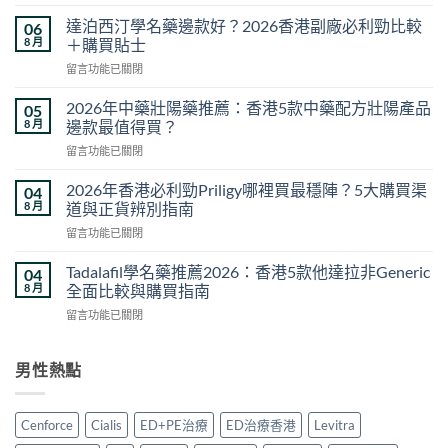
〈雙
效
達泊西汀學名藥邊款好？2026香港副廠必利勁比較
06
片
8 月
＋購買貼士
副
在
留言功能已關閉
作
〈達
用
泊
安
2026年中藥壯陽藥推薦：香港5款中藥配方壯陽產品
05
西
全
8 月
邊款最值得買？
汀
嗎？
在
留言功能已關閉
學
2026
〈2026
名
香
年
藥
2026年香港必利勁Priligy哪裡買最穩陣？5大購買渠
04
港
中
邊
8 月
道與正貨辨別指南
用
藥
款
家
在
留言功能已關閉
壯
好？
真
〈2026
陽
2026
實
年
藥
Tadalafil學名藥推薦2026：香港5款他達拉非Generic
04
香
經
香
推
8 月
全面比較與購買指南
港
驗
港
薦：
副
與
在
留言功能已關閉
必
香
廠
安
〈Tadalafil
利
港
必
全
學
勁
5
利
服
名
男性熱點
Priligy
款
勁
用
藥
哪
中
比
指
推
裡
藥
較
南〉
薦
買
配
Cenforce
Cialis
ED+PE治療
ED治療香港
Levitra
＋
中
2026：
最
方
購