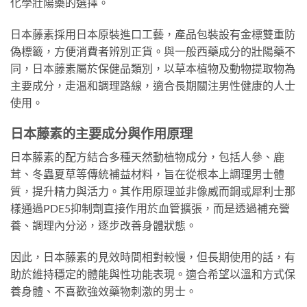
化學壯陽藥的選擇。
日本藤素採用日本原裝進口工藝，產品包裝設有金標雙重防
偽標籤，方便消費者辨別正貨。與一般西藥成分的壯陽藥不
同，日本藤素屬於保健品類別，以草本植物及動物提取物為
主要成分，走溫和調理路線，適合長期關注男性健康的人士
使用。
日本藤素的主要成分與作用原理
日本藤素的配方結合多種天然動植物成分，包括人參、鹿
茸、冬蟲夏草等傳統補益材料，旨在從根本上調理男士體
質，提升精力與活力。其作用原理並非像威而鋼或犀利士那
樣通過PDE5抑制劑直接作用於血管擴張，而是透過補充營
養、調理內分泌，逐步改善身體狀態。
因此，日本藤素的見效時間相對較慢，但長期使用的話，有
助於維持穩定的體能與性功能表現。適合希望以溫和方式保
養身體、不喜歡強效藥物刺激的男士。