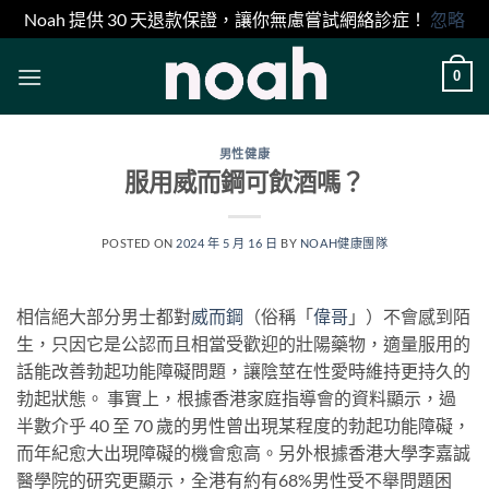
Noah 提供 30 天退款保證，讓你無慮嘗試網絡診症！
忽略
Skip
0
to
content
男性健康
服用威而鋼可飲酒嗎？
POSTED ON
2024 年 5 月 16 日
BY
NOAH健康團隊
相信絕大部分男士都對
威而鋼
（俗稱「
偉哥
」）不會感到陌
生，只因它是公認而且相當受歡迎的壯陽藥物，適量服用的
話能改善勃起功能障礙問題，讓陰莖在性愛時維持更持久的
勃起狀態。 事實上，根據香港家庭指導會的資料顯示，過
半數介乎 40 至 70 歲的男性曾出現某程度的勃起功能障礙，
而年紀愈大出現障礙的機會愈高。另外根據香港大學李嘉誠
醫學院的研究更顯示，全港有約有68%男性受不舉問題困