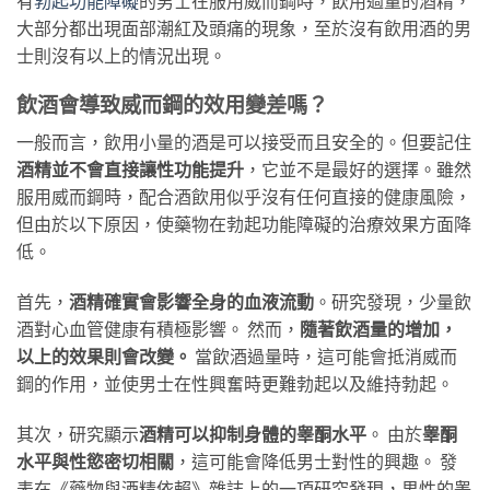
有
勃起功能障礙
的男士在服用威而鋼時，飲用過量的酒精，
大部分都出現面部潮紅及頭痛的現象，至於沒有飲用酒的男
士則沒有以上的情況出現。
飲酒會導致威而鋼的效用變差嗎？
一般而言，飲用小量的酒是可以接受而且安全的。但要記住
酒精並不會直接讓性功能提升
，它並不是最好的選擇。雖然
服用威而鋼時，配合酒飲用似乎沒有任何直接的健康風險，
但由於以下原因，使藥物在勃起功能障礙的治療效果方面降
低。
首先，
酒精確實會影響全身的血液流動
。研究發現，少量飲
酒對心血管健康有積極影響。 然而，
隨著飲酒量的增加，
以上的效果則會改變。
當飲酒過量時，這可能會抵消威而
鋼的作用，並使男士在性興奮時更難勃起以及維持勃起。
其次，研究顯示
酒精可以抑制身體的睾酮水平
。 由於
睾酮
水平與性慾密切相關
，這可能會降低男士對性的興趣。 發
表在《藥物與酒精依賴》雜誌上的一項研究發現，男性的睾