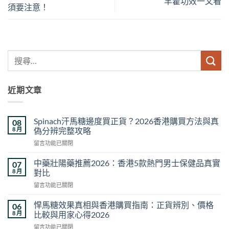
羊藿功效一文看
須要注意！
近期文章
Spinach汗馬糖邊度買正貨？2026香港購買方法與真
08
8 月
偽分辨完整攻略
在
留言功能已關閉
〈Spinach
汗
中藥壯陽藥推薦2026：香港5款熱門男士保健品真實
07
馬
8 月
對比
糖
在
留言功能已關閉
邊
〈中
度
藥
買
悍馬糖效果真相與香港購買指南：正貨辨別、價格
06
壯
正
8 月
比較與用家心得2026
陽
貨？
在
留言功能已關閉
藥