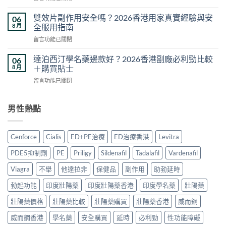
2026
〈悍
推
香
馬
薦
雙效片副作用安全嗎？2026香港用家真實經驗與安
06
港
糖
2026：
8 月
全服用指南
購
效
香
買
在
留言功能已關閉
果
港
方
〈雙
真
5
法
效
相
達泊西汀學名藥邊款好？2026香港副廠必利勁比較
06
款
與
片
與
8 月
＋購買貼士
熱
真
副
香
門
偽
在
留言功能已關閉
作
港
男
分
〈達
用
購
士
辨
泊
安
買
保
完
西
男性熱點
全
指
健
整
汀
嗎？
南：
品
攻
學
2026
正
真
略〉
名
香
貨
Cenforce
Cialis
ED+PE治療
ED治療香港
Levitra
實
中
藥
港
辨
對
邊
用
別、
PDE5抑制劑
PE
Priligy
Sildenafil
Tadalafil
Vardenafil
比〉
款
家
價
中
好？
真
Viagra
不舉
他達拉非
保健品
副作用
助勃延時
格
2026
實
比
香
勃起功能
印度壯陽藥
印度壯陽藥香港
印度學名藥
壯陽藥
經
較
港
驗
與
副
壯陽藥價格
壯陽藥比較
壯陽藥購買
壯陽藥香港
威而鋼
與
用
廠
安
家
威而鋼香港
學名藥
安全購買
延時
必利勁
性功能障礙
必
全
心
利