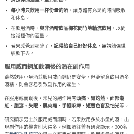
每小時只飲用一杯份量的酒
，讓身體有充足的時間吸收
和休息。
在飲用酒時，
與非酒精飲品梅花間竹地輪流飲用
，以間
接減輕你的酒量。
若果感覺到喝醉了，
記得給自己好好休息
，無謂勉強繼
續飲下去。
服用威而鋼加飲酒後的潛在副作用
雖然飲用小量酒並服用威而鋼仍是安全，但要留意飲用過多
酒精，則會容易引致副作用的產生。
在服用威而鋼後，常見的副作用有
頭痛、胃灼熱、面部潮
紅、腹瀉、失眠、肌肉痛、手腳麻痺、短暫色盲及怕光
等。
研究顯示男士於服用威而鋼時，若果飲用多於小量的酒，出
現副作用的機會則大得多。例如過往曾有研究顯示，300名