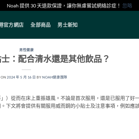
Noah 提供 30 天退款保證，讓你無慮嘗試網絡診症！
忽略
香港官方網店
全部商品
男士新知
男性健康
貼士：配合清水還是其他飲品？
 ON
2024 年 5 月 16 日
BY
NOAH健康團隊
哥」）從而在床上重振雄風。不論是首次服用，還是已服用了好
用。下文將會提供有關服用威而鋼的小貼士及注意事項，例如應