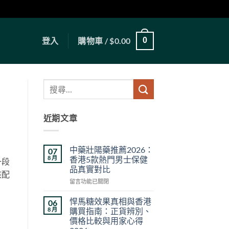
登入
購物車 /
$
0.00
0
近期文章
中藥壯陽藥推薦2026：
07
8 月
香港5款熱門男士保健
一段
品真實對比
該配
在
留言功能已關閉
〈中
藥
悍馬糖效果真相與香港
06
壯
8 月
購買指南：正貨辨別、
陽
價格比較與用家心得
藥