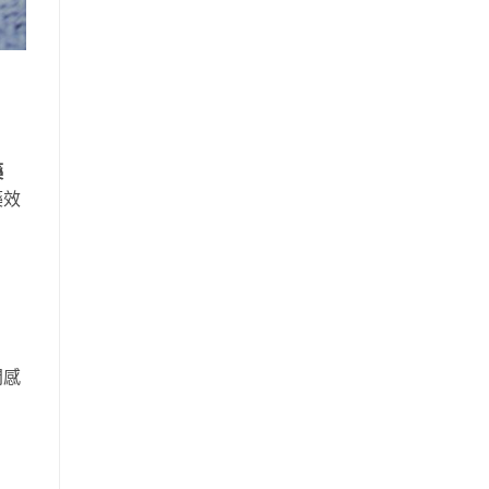
藥
藥效
間感