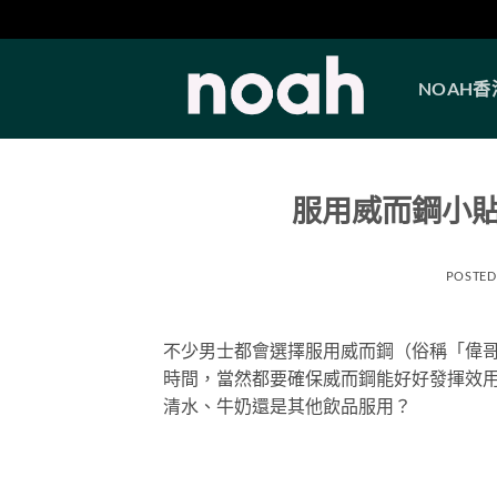
Skip
to
NOAH
content
服用威而鋼小
POSTED
不少男士都會選擇服用威而鋼（俗稱「偉
時間，當然都要確保威而鋼能好好發揮效
清水、牛奶還是其他飲品服用？