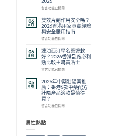
2026
推
薦
在
留言功能已關閉
2026：
〈悍
香
馬
雙效片副作用安全嗎？
06
港
糖
8 月
2026香港用家真實經驗
5
效
與安全服用指南
款
果
熱
在
真
留言功能已關閉
門
〈雙
相
男
效
與
達泊西汀學名藥邊款
06
士
片
香
8 月
好？2026香港副廠必利
保
副
港
勁比較＋購買貼士
健
作
購
在
品
用
留言功能已關閉
買
〈達
真
安
指
泊
實
全
南：
2026年中藥壯陽藥推
05
西
對
嗎？
正
8 月
薦：香港5款中藥配方
汀
比〉
2026
貨
壯陽產品邊款最值得
學
中
香
辨
買？
名
港
別、
藥
用
在
價
留言功能已關閉
邊
家
〈2026
格
款
真
年
比
好？
實
中
較
男性熱點
2026
經
藥
與
香
驗
壯
用