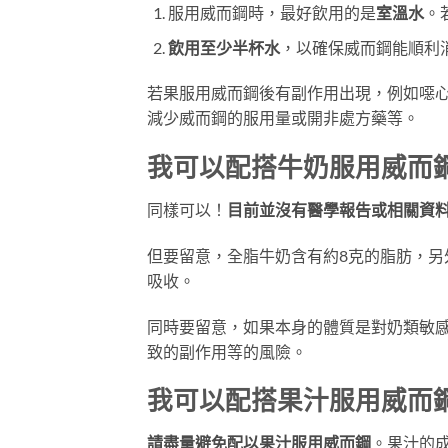
服用威而鋼時，最好飲用的是
室溫水
。
飲用至少半杯水
，以確保威而鋼能順利
若果服用威而鋼後有副作用出現，例如噁
減少威而鋼的服用量或開非處方藥等。
我可以配搭牛奶服用威而
同樣可以！
目前並沒有醫學報告或相關資
但要留意，全脂牛奶含有約8克的脂肪，
吸收。
同時要留意，如果本身的體質是對奶類敏
致的副作用等的風險。
我可以配搭果汁服用威而
請盡量避免配以果汁服用威而鋼
。果汁的