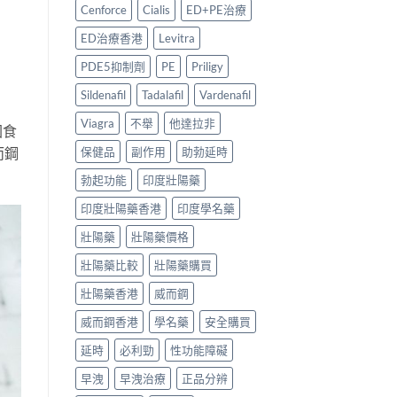
港
與
陽
家
Cenforce
Cialis
ED+PE治療
副
安
藥
心
廠
全
推
得
ED治療香港
Levitra
必
服
薦：
2026〉
利
用
香
中
PDE5抑制劑
PE
Priligy
勁
指
港
比
南〉
5
Sildenafil
Tadalafil
Vardenafil
較
中
款
＋
中
Viagra
不舉
他達拉非
國食
購
藥
而鋼
保健品
副作用
助勃延時
買
配
貼
方
勃起功能
印度壯陽藥
士〉
壯
中
陽
印度壯陽藥香港
印度學名藥
產
品
壯陽藥
壯陽藥價格
邊
款
壯陽藥比較
壯陽藥購買
最
值
壯陽藥香港
威而鋼
得
買？〉
威而鋼香港
學名藥
安全購買
中
延時
必利勁
性功能障礙
早洩
早洩治療
正品分辨