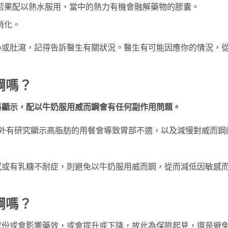
若果配以熱水服用，當中的熱力有機會融解藥物的膠囊。
消化。
心或肚瀉，記得告訴醫生有關狀況。醫生有可能因應你的情況，
鋼嗎？
料顯示，配以牛奶服用威而鋼會有任何副作用問題。
另外有研究顯示高脂肪的用餐會導致胃部不適，以及減慢對威而鋼
感或有乳糖不耐症，則避免以牛奶服用威而鋼，從而減低因敏感
鋼嗎？
成份或會影響藥效，或會提升或下降，故此為保險起見，還是避