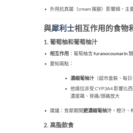
外用抗真菌（cream 搽腳）影響細，主
與
犀利士
相互作用的食物和
1. 葡萄柚和葡萄柚汁
相互作用
：葡萄柚含
furanocoumarin
​
要知兩點：
濃縮葡柚汁
（超市盒裝、每日
他達拉非受 CYP3A4 影響
濃度飆、背痛/頭痛放大
建議：食犀期間
避濃縮葡柚汁
，橙汁、
2. 高脂飲食