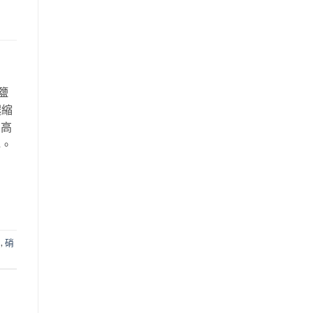
鹽
濃縮
、高
心。
用
,
硝