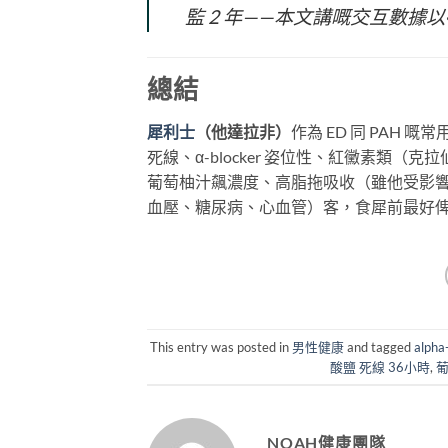
監 2 年——本文講嘅交互數據以
總結
犀利士
（他達拉非）
作為 ED 同 PAH 
死線、α-blocker 姿位性、紅黴素類
葡萄柚汁飆濃度、高脂拖吸收（雖他受影響最
血壓、糖尿病、心血管）客，食犀前最好俾
This entry was posted in
男性健康
and tagged
alph
酸鹽 死線 36小時
,
葡
NOAH健康團隊