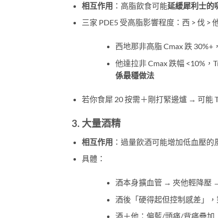
相互作用
：高脂飲食可能
延緩犀利士的
三家 PDE5 受高脂影響程度：西 > 伐 >
西地那非高脂 Cmax 跌 30%+，
他達拉非 Cmax 跌幅 <10%，T
係最穩做法
若你食犀 20 按需＋剛打緊邊爐 → 可能 T
3. 大量酒精
相互作用
：過量飲酒可能增加低血壓的
具體：
酒本身擴血管 → 夾他輕降壓 
酒後「硬得起但控制感差」，對
酒＋他：偏藍/頭痛/背痛疊