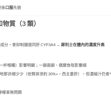
要係
口服
先狼
物質（3 類）
 類成分，會抑制腸道同肝 CYP3A4 →
犀利士在體內的濃度升高
一杯嗰種）影響明顯；一瓣兩瓣、偶爾食啖影響細
比西地那非細少少（他腎排泄約 30%+，西主要肝），但濃縮汁仍會
檸檬茶無問題