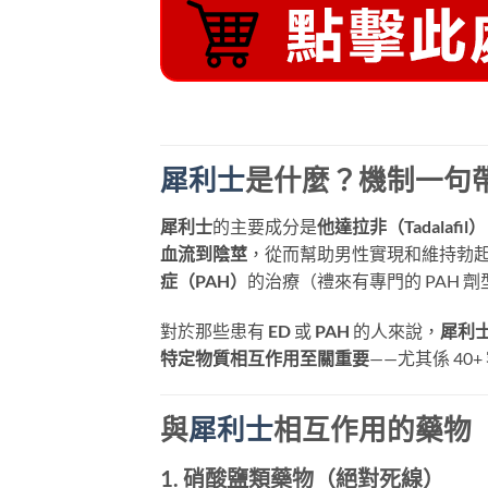
犀利士
是什麼？機制一句
犀利士
的主要成分是
他達拉非（Tadalafil）
血流到陰莖
，從而幫助男性實現和維持勃起
症（PAH）
的治療（禮來有專門的 PAH 劑型
對於那些患有
ED
​ 或
PAH
​ 的人來說，
犀利
特定物質相互作用至關重要
——尤其係 4
與
犀利士
相互作用的藥物（
1. 硝酸鹽類藥物（絕對死線）