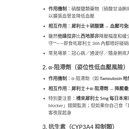
作用機制
：硝酸鹽類藥物（硝酸甘油脷
以擴張血管並降低血壓
相互作用
：
犀利士＋硝酸鹽 → 血壓可
雖然
他達拉非
比
西地那非
降壓幅度和緩少少
守**——即食咗犀利士 36h 內都唔好碰
常見場景：冠心病／通波仔／隨身脷底丸
2. α-阻滯劑（姿位性低血壓風險）
作用機制
：α-阻滯劑（如
Tamsulosin 
相互作用
：
犀利士＋α-阻滯劑 → 降
特別要注意：
禮來犀利士 5mg 每日本來
blocker」錯開監測；但如果你自己食「犀
客夜尿起身
3. 抗生素（CYP3A4 抑制類）