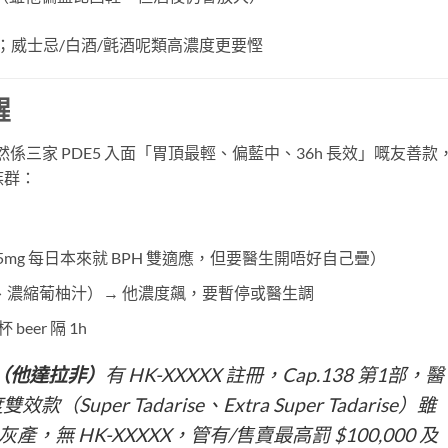
；威士忌/白酒/氈酒呢類高濃度更要慳
醒
然係三家 PDE5 入面「胃頂最輕、偏藍中、36h 長效」嘅友善款
族群：
犀 5mg 每日本來就 BPH 雙適應，但要醫生開唔好自己疊）
、濃縮葡柚汁）→ 他濃度飆，要暫停或醫生調
 杯 beer 隔 1h
（他達拉非）
有 HK-XXXXX 註冊，Cap.138 第1部，醫
per Tadarise、Extra Super Tadarise）雖
灰產，無 HK-XXXXX，管有/售賣最高罰 $100,000 及