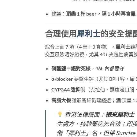
建議：
頂盡 1 杯 beer，隔 1 小時再食犀
合理使用
犀利士
的安全提
綜合上面 7 項（4 藥＋3 食物），
犀利士
雖
交互風險唔好忽視，尤其 40+ 夾慢性病藥
硝酸鹽＝絕對死線
，36h 內都要守
α-blocker
​ 要醫生評（尤其 BPH 客，
CYP3A4 強抑制
（克拉仙、酮康唑口服
高脂大餐
​ 雖影響細仍建議避；
酒
​ 頂盡 1
香港法律層面：
禮來犀利士
生處方、持牌藥房先合法；印度雙效款（Su
借「犀利士」名，但係 Sunrise 