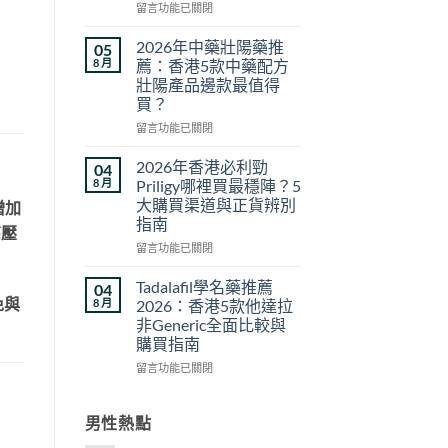
在
用
留言功能已關閉
〈達
安
泊
全
2026年中藥壯陽藥推
05
西
嗎？
8 月
薦：香港5款中藥配方
汀
2026
壯陽產品邊款最值得
學
香
買？
名
港
藥
用
在
留言功能已關閉
邊
家
〈2026
款
真
年
2026年香港必利勁
04
好？
實
中
8 月
Priligy哪裡買最穩陣？5
2026
經
藥
大購買渠道與正貨辨別
增加
香
驗
壯
指南
港
與
陽
高壓
副
安
藥
在
留言功能已關閉
廠
全
推
〈2026
必
服
薦：
年
Tadalafil學名藥推薦
04
利
用
香
香
免與
8 月
2026：香港5款他達拉
勁
指
港
港
非Generic全面比較與
比
南〉
5
必
購買指南
較
中
款
利
＋
中
勁
在
留言功能已關閉
購
藥
Priligy
〈Tadalafil
買
配
哪
學
貼
方
裡
名
男性熱點
士〉
壯
買
藥