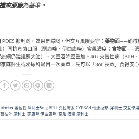
禮來原廠
為基準。
嘅常用 PDE5 抑制劑，效果是穩嘅，但交互風險要守：
藥物面
——硝酸
（克拉仙）同抗真菌口服（酮康唑、伊曲康唑）會飆濃度；
食物面
——
細仍建議避大油）、大量酒降壓疊加。40+ 夾慢性病（BPH
家庭醫生或泌尿科過目一次藥單，先可以「36h 長效」食得安
a-blocker 姿位性 犀利士5mg BPH
,
克拉霉素 CYP3A4 他達拉非
,
犀利士 交互作
萄柚汁 犀利士
,
酮康唑 伊曲康唑
,
高脂 酒精 犀利士
.