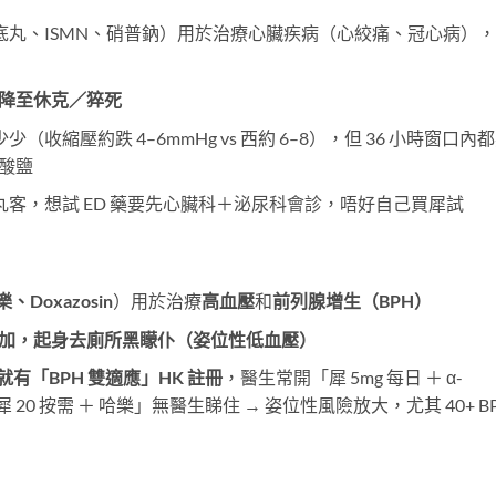
底丸、ISMN、硝普鈉）用於治療心臟疾病（心絞痛、冠心病）
急降至休克／猝死
（收縮壓約跌 4–6mmHg vs 西約 6–8），但 36 小時窗口內
硝酸鹽
客，想試 ED 藥要先心臟科＋泌尿科會診，唔好自己買犀試
哈樂、Doxazosin
）用於治療
高血壓
和
前列腺增生（BPH）
壓疊加，起身去廁所黑矇仆（姿位性低血壓）
就有「BPH 雙適應」HK 註冊
，醫生常開「犀 5mg 每日 ＋ α-
 20 按需 ＋ 哈樂」無醫生睇住 → 姿位性風險放大，尤其 40+ B