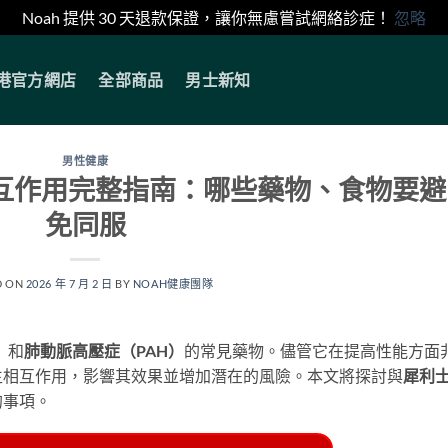
Noah 提供 30 天退款保證，讓你無慮嘗試網絡診症！
忽略
香港官方網店
全部商品
男士新知
男性健康
l）交互作用完整指南：哪些藥物、食物要避
免同服
D ON
2026 年 7 月 2 日
BY
NOAH健康團隊
）
和
肺動脈高壓症（PAH）
的常見藥物。儘管它在提高性能方面
生相互作用，影響其效果並增加潛在的風險。本文將探討與
犀利
的事項。