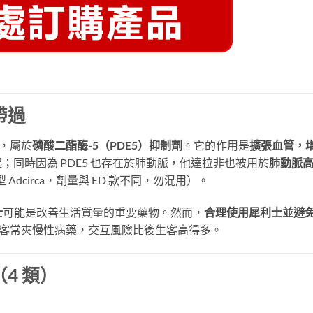
帶過
，屬於
磷酸二酯酶-5（PDE5）抑制劑
。它的作用是
擴張血管，
；同時因為 PDE5 也存在於肺動脈，他達拉非也被用於
肺動脈
 Adcirca，劑量與 ED 款不同，勿混用）。
士
可能是改善生活質量的重要藥物。然而，
合理使用犀利士並避
0+ 客常夾慢性病藥，交互風險比後生客高得多。
4 類）