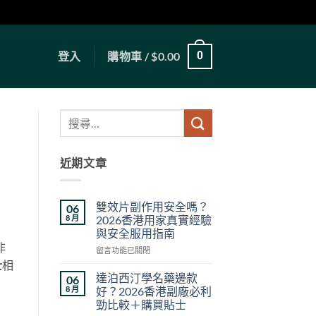
登入
購物車 /
$
0.00
0
近期文章
雙效片副作用安全嗎？
06
8 月
2026香港用家真實經驗
與安全服用指南
非
在
留言功能已關閉
〈雙
士
相
效
達泊西汀學名藥邊款
06
片
8 月
好？2026香港副廠必利
副
勁比較＋購買貼士
作