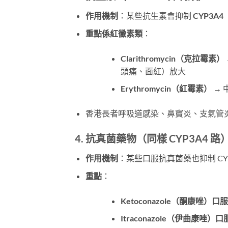
作用機制
：某些抗生素會抑制
CYP3A4
重點係紅黴素類
：
Clarithromycin（克拉霉素）
頭痛、面紅）放大
Erythromycin（紅霉素）
​ 
香港長者呼吸道感染、鼻竇炎、支氣管炎常
4. 抗真菌藥物（同樣 CYP3A4 路
作用機制
：某些口服抗真菌藥也抑制 CYP
重點
：
Ketoconazole（酮康唑）口服
Itraconazole（伊曲康唑）口