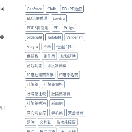
中
陽
最
推
產
穩
薦
，可
Cenforce
Cialis
ED+PE治療
品
陣？
2026：
邊
5
香
ED治療香港
Levitra
款
大
港
最
購
5
PDE5抑制劑
PE
Priligy
值
買
款
得
渠
都要
他
Sildenafil
Tadalafil
Vardenafil
買？〉
道
達
中
與
拉
Viagra
不舉
他達拉非
正
非
保健品
副作用
助勃延時
貨
Generic
辨
全
勃起功能
印度壯陽藥
別
面
指
比
印度壯陽藥香港
印度學名藥
南〉
較
中
與
壯陽藥
壯陽藥價格
購
買
壯陽藥比較
壯陽藥購買
指
南〉
壯陽藥香港
威而鋼
中
PH
威而鋼香港
學名藥
安全購買
延時
必利勁
性功能障礙
早洩
早洩治療
正品分辨