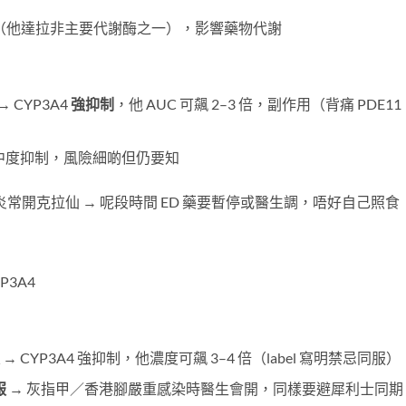
（他達拉非主要代謝酶之一），影響藥物代謝
​ → CYP3A4
強抑制
，他 AUC 可飆 2–3 倍，副作用（背痛 PDE11
→ 中度抑制，風險細啲但仍要知
開克拉仙 → 呢段時間 ED 藥要暫停或醫生調，唔好自己照食
）
3A4
​ → CYP3A4 強抑制，他濃度可飆 3–4 倍（label 寫明禁忌同服）
服
​ → 灰指甲／香港腳嚴重感染時醫生會開，同樣要避犀利士同期