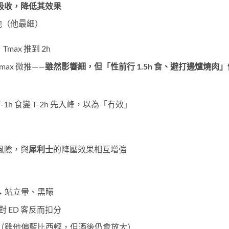
吸收，降低其效果
 他（他最細）
Tmax 推到 2h
max 微推——
雖然影響細，但「性前行 1.5h 食、避打邊爐燒肉」
-1h 食變 T-2h 先入峰，以為「冇效」
風險，與
犀利士
的降壓效果相互增強
→ 站立暈、黑矇
 ED 客反而扣分
加（雖他偏藍比西輕，但酒後仍會放大）