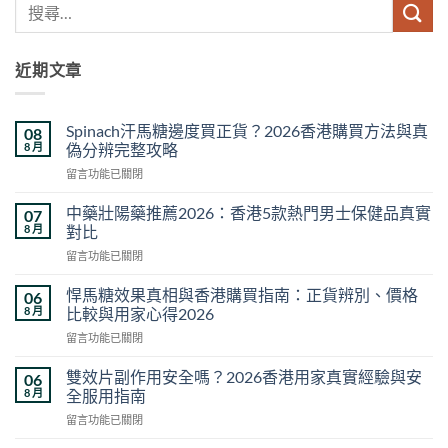
近期文章
Spinach汗馬糖邊度買正貨？2026香港購買方法與真
08
8 月
偽分辨完整攻略
在
留言功能已關閉
〈Spinach
汗
中藥壯陽藥推薦2026：香港5款熱門男士保健品真實
07
馬
8 月
對比
糖
在
留言功能已關閉
邊
〈中
度
藥
買
悍馬糖效果真相與香港購買指南：正貨辨別、價格
06
壯
正
8 月
比較與用家心得2026
陽
貨？
在
留言功能已關閉
藥
2026
〈悍
推
香
馬
薦
雙效片副作用安全嗎？2026香港用家真實經驗與安
06
港
糖
2026：
8 月
全服用指南
購
效
香
買
在
留言功能已關閉
果
港
方
〈雙
真
5
法