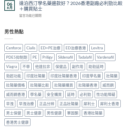
效
相
達泊西汀學名藥邊款好？2026香港副廠必利勁比較
06
款
與
片
與
8 月
＋購買貼士
熱
真
副
香
門
偽
在
留言功能已關閉
作
港
男
分
〈達
用
購
士
辨
泊
安
買
保
完
西
男性熱點
全
指
健
整
汀
嗎？
南：
品
攻
學
2026
正
真
略〉
名
香
貨
Cenforce
Cialis
ED+PE治療
ED治療香港
Levitra
實
中
藥
港
辨
對
邊
用
別、
PDE5抑制劑
PE
Priligy
Sildenafil
Tadalafil
Vardenafil
比〉
款
家
價
中
好？
真
Viagra
不舉
他達拉非
保健品
副作用
助勃延時
格
2026
實
比
香
勃起功能
印度壯陽藥
印度壯陽藥香港
印度學名藥
壯陽藥
經
較
港
驗
與
副
壯陽藥價格
壯陽藥比較
壯陽藥購買
壯陽藥香港
威而鋼
與
用
廠
安
家
威而鋼香港
學名藥
安全購買
延時
必利勁
性功能障礙
必
全
心
利
服
得
早洩
早洩治療
正品分辨
正品壯陽藥
犀利士
犀利士香港
勁
用
2026〉
比
指
中
男士保健
男士健康
男性健康
睪固酮
香港壯陽藥
較
南〉
＋
中
香港男士健康
購
買