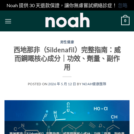
Noah 提供 30 天退款保證，讓你無慮嘗試網絡診症！
忽略
Skip
0
to
content
男性健康
西地那非（Sildenafil）完整指南：威
而鋼嘅核心成分｜功效、劑量、副作
用
POSTED ON
2026 年 5 月 12 日
BY
NOAH健康團隊