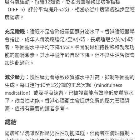
度有氧運動，持續12週後，患者的國際勃起功能指標
（IIEF-5）評分平均提升5.2分，相當於從中度陽痿進步至輕
度陽痿。
充足睡眠：
睡眠不足會降低睪固酮分泌水平。香港睡眠醫學
會指出，成年人每晚應睡足7至8小時，長期睡眠少於6小時
者，睪固酮水平平均下降15%。睪固酮是維持性慾和勃起功
能的關鍵激素，其水平隨年齡自然下降，但不良生活習慣會
加速此過程。
減少壓力：
慢性壓力會導致皮質醇水平升高，抑制睪固酮的
生成。每日進行10至15分鐘的正念冥想（mindfulness
meditation）或深呼吸練習，已被證實能有效降低皮質醇水
平，改善性功能。香港心理衛生會提供免費的壓力管理資
源，值得有需要的讀者參考。
總結
陽痿和早洩雖然都是男性性功能障礙，但兩者在病理機制、