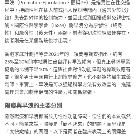
早洩（Premature Ejaculation，簡稱PE）是指男性在性交過
程中，持續性地在插人前或插人後短時間內（通常少於1分
鐘）失去對射精的控制能力，並因此感到困擾或避免親密接
觸。國際性醫學學會（ISSM）將早洩分為原發性（終身
性）和繼發性（後天性）兩類，前者從初次性經驗便存在，
後者則是在某個階段後才出現。
香港家庭計劃指導會2021年的一項問卷調查指出，約有
25%至30%的本地男性曾自評有早洩傾向，但真正尋求專業
協助的比例不足10%。這與社會對性功能障礙的標籤效應有
關，很多男士寧願自行上網搜尋偏方，也不願諮詢醫生或藥
劑師。事實上，早洩是可以通過科學方法有效改善的，拖延
處理只會加劇伴侶間的性壓力和關係緊張。
陽痿與早洩的主要分別
雖然陽痿和早洩都屬於男性性功能障礙，但它們的本質截然
不同。簡單來說，陽痿是「硬不起來」的問題，而早洩是
「太快繳槍」的問題。以下是兩者在臨床表現上的關鍵差