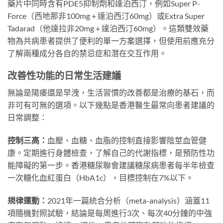
藥片中同時含有PDE5抑制劑和達泊西汀，例如Super P-
Force（西地那非100mg + 達泊西汀60mg）或Extra Super
Tadarad（他達拉非20mg + 達泊西汀60mg）。這類雙效藥
物為共病患者提供了便利的單一方案選擇，但使用前應充分
了解兩種成分各自的禁忌症和潛在交互作用。
改善性功能的日常生活建議
無論是陽痿還是早洩，生活習慣的改善都是治療的基石，而
非可有可無的選項。以下幾點是香港醫生最常向患者建議的
日常調整：
控制三高：
血壓、血糖、血脂的控制直接影響陰莖血管健
康。定期進行身體檢查，了解自己的代謝指標，是預防性功
能障礙的第一步。香港糖尿聯會建議糖尿病患者每半年檢查
一次糖化血紅蛋白（HbA1c），目標控制在7%以下。
規律運動：
2021年一篇統合分析（meta-analysis）涵蓋11
項隨機對照試驗，結論是每周進行3次、每次40分鐘的中強