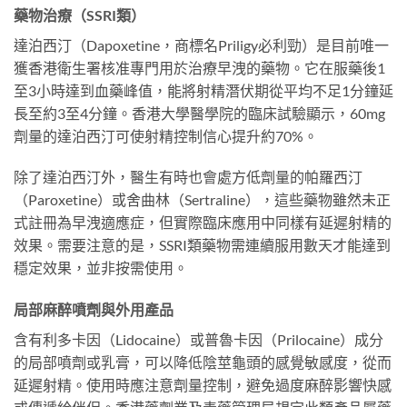
藥物治療（SSRI類）
達泊西汀（Dapoxetine，商標名Priligy必利勁）是目前唯一
獲香港衛生署核准專門用於治療早洩的藥物。它在服藥後1
至3小時達到血藥峰值，能將射精潛伏期從平均不足1分鐘延
長至約3至4分鐘。香港大學醫學院的臨床試驗顯示，60mg
劑量的達泊西汀可使射精控制信心提升約70%。
除了達泊西汀外，醫生有時也會處方低劑量的帕羅西汀
（Paroxetine）或舍曲林（Sertraline），這些藥物雖然未正
式註冊為早洩適應症，但實際臨床應用中同樣有延遲射精的
效果。需要注意的是，SSRI類藥物需連續服用數天才能達到
穩定效果，並非按需使用。
局部麻醉噴劑與外用產品
含有利多卡因（Lidocaine）或普魯卡因（Prilocaine）成分
的局部噴劑或乳膏，可以降低陰莖龜頭的感覺敏感度，從而
延遲射精。使用時應注意劑量控制，避免過度麻醉影響快感