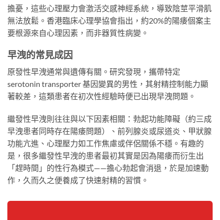
擔憂，這些心理壓力會激活交感神經系統，導致陰莖平滑肌
無法放鬆。香港臨床心理學協會指出，約20%的陽痿個案主
要根源來自心理因素，而非器質性病變。
早洩的常見成因
原發性早洩通常與遺傳有關。研究發現，攜帶特定
serotonin transporter 基因變異的男性，其射精控制能力顯
著較差，這類患者在初次性經驗時便已出現早洩問題。
繼發性早洩則往往與以下因素相關：勃起功能障礙（約三成
早洩患者同時存在陽痿問題）、前列腺炎或尿道炎、甲狀腺
功能亢進、心理壓力如工作焦慮或伴侶關係不穩。有趣的
是，很多繼發性早洩的患者最初其實是因為陽痿而衍生出
「趕時間」的性行為模式——擔心勃起會消退，於是加速動
作，久而久之便養成了快速射精的習慣。