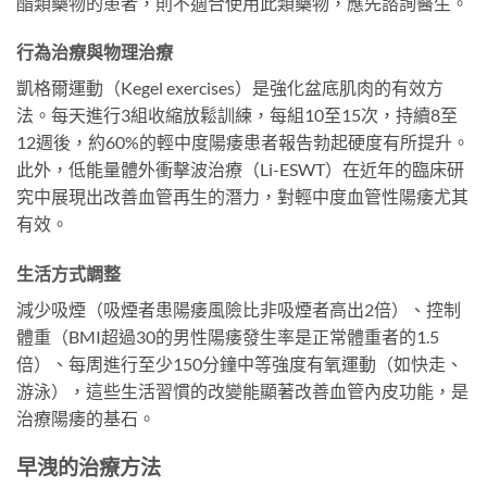
酯類藥物的患者，則不適合使用此類藥物，應先諮詢醫生。
行為治療與物理治療
凱格爾運動（Kegel exercises）是強化盆底肌肉的有效方
法。每天進行3組收縮放鬆訓練，每組10至15次，持續8至
12週後，約60%的輕中度陽痿患者報告勃起硬度有所提升。
此外，低能量體外衝擊波治療（Li-ESWT）在近年的臨床研
究中展現出改善血管再生的潛力，對輕中度血管性陽痿尤其
有效。
生活方式調整
減少吸煙（吸煙者患陽痿風險比非吸煙者高出2倍）、控制
體重（BMI超過30的男性陽痿發生率是正常體重者的1.5
倍）、每周進行至少150分鐘中等強度有氧運動（如快走、
游泳），這些生活習慣的改變能顯著改善血管內皮功能，是
治療陽痿的基石。
早洩的治療方法