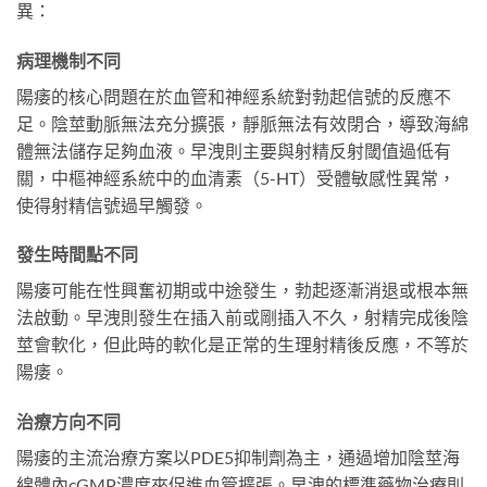
異：
病理機制不同
陽痿的核心問題在於血管和神經系統對勃起信號的反應不
足。陰莖動脈無法充分擴張，靜脈無法有效閉合，導致海綿
體無法儲存足夠血液。早洩則主要與射精反射閾值過低有
關，中樞神經系統中的血清素（5-HT）受體敏感性異常，
使得射精信號過早觸發。
發生時間點不同
陽痿可能在性興奮初期或中途發生，勃起逐漸消退或根本無
法啟動。早洩則發生在插入前或剛插入不久，射精完成後陰
莖會軟化，但此時的軟化是正常的生理射精後反應，不等於
陽痿。
治療方向不同
陽痿的主流治療方案以PDE5抑制劑為主，通過增加陰莖海
綿體內cGMP濃度來促進血管擴張。早洩的標準藥物治療則