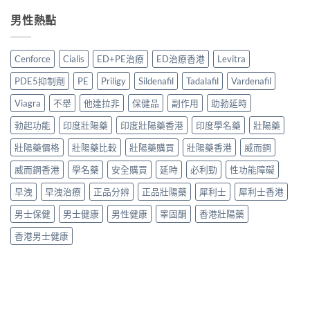
辨
泊
安
買
保
完
西
男性熱點
全
指
健
整
汀
嗎？
南：
品
攻
學
2026
正
真
略〉
名
香
貨
Cenforce
Cialis
ED+PE治療
ED治療香港
Levitra
實
中
藥
港
辨
對
邊
用
別、
PDE5抑制劑
PE
Priligy
Sildenafil
Tadalafil
Vardenafil
比〉
款
家
價
中
好？
真
Viagra
不舉
他達拉非
保健品
副作用
助勃延時
格
2026
實
比
香
勃起功能
印度壯陽藥
印度壯陽藥香港
印度學名藥
壯陽藥
經
較
港
驗
與
副
壯陽藥價格
壯陽藥比較
壯陽藥購買
壯陽藥香港
威而鋼
與
用
廠
安
家
威而鋼香港
學名藥
安全購買
延時
必利勁
性功能障礙
必
全
心
利
服
得
早洩
早洩治療
正品分辨
正品壯陽藥
犀利士
犀利士香港
勁
用
2026〉
比
指
中
男士保健
男士健康
男性健康
睪固酮
香港壯陽藥
較
南〉
＋
中
香港男士健康
購
買
貼
士〉
中