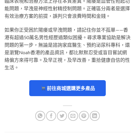
臨床表現和治療方法上存在本質差異。陽痿是血管性勃起功
能問題，早洩是神經性射精控制問題。正確區分兩者是選擇
有效治療方案的前提，誤判只會浪費時間和金錢。
如果你正受困於陽痿或早洩問題，請記住你並不孤單——香
港有超過50萬名男性經歷過類似困擾。尋求專業協助是解決
問題的第一步，無論是諮詢家庭醫生、預約泌尿科專科，還
是瀏覽Noah香港的產品資訊，都比默默忍受或盲目嘗試網
絡偏方來得可靠。及早正視，及早改善，重拾健康自信的性
生活。
前往商城選購更多產品