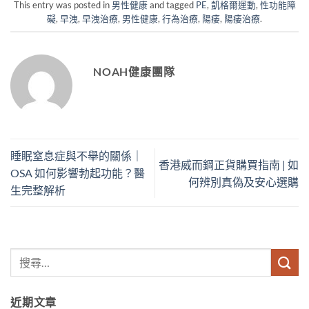
This entry was posted in
男性健康
and tagged
PE
,
凱格爾運動
,
性功能障
礙
,
早洩
,
早洩治療
,
男性健康
,
行為治療
,
陽痿
,
陽痿治療
.
NOAH健康團隊
睡眠窒息症與不舉的關係｜
香港威而鋼正貨購買指南 | 如
OSA 如何影響勃起功能？醫
何辨別真偽及安心選購
生完整解析
近期文章