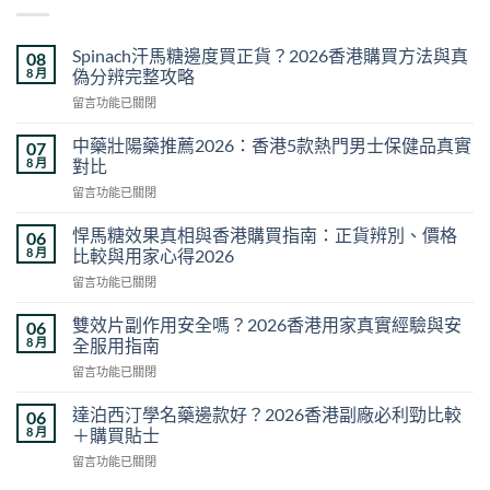
Spinach汗馬糖邊度買正貨？2026香港購買方法與真
08
8 月
偽分辨完整攻略
在
留言功能已關閉
〈Spinach
汗
中藥壯陽藥推薦2026：香港5款熱門男士保健品真實
07
馬
8 月
對比
糖
在
留言功能已關閉
邊
〈中
度
藥
買
悍馬糖效果真相與香港購買指南：正貨辨別、價格
06
壯
正
8 月
比較與用家心得2026
陽
貨？
在
留言功能已關閉
藥
2026
〈悍
推
香
馬
薦
雙效片副作用安全嗎？2026香港用家真實經驗與安
06
港
糖
2026：
8 月
全服用指南
購
效
香
買
在
留言功能已關閉
果
港
方
〈雙
真
5
法
效
相
達泊西汀學名藥邊款好？2026香港副廠必利勁比較
06
款
與
片
與
8 月
＋購買貼士
熱
真
副
香
門
偽
在
留言功能已關閉
作
港
男
分
〈達
用
購
士