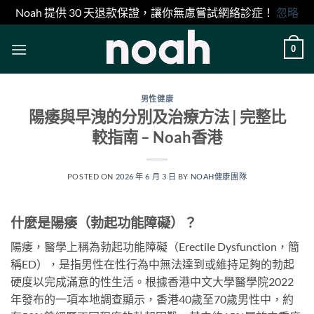
Noah 提供 30 天退款保證，讓你無慮嘗試網絡診症！
忽略
Skip
0
to
content
男性健康
陽痿與早洩的分別及治療方法 | 完整比
較指南 – Noah香港
POSTED ON
2026 年 6 月 3 日
BY
NOAH健康團隊
什麼是陽痿（勃起功能障礙）？
陽痿，醫學上稱為勃起功能障礙（Erectile Dysfunction，簡
稱ED），是指男性在性行為中無法達到或維持足夠的勃起
硬度以完成滿意的性生活。根據香港中文大學醫學院2022
年發布的一項本地調查顯示，香港40歲至70歲男性中，約