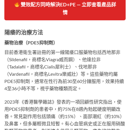
雙效配方同時解決ED+PE — 立即查看產品詳
情
陽痿的治療方法
藥物治療（PDE5抑制劑）
目前香港衛生署註冊的第一線陽痿口服藥物包括西地那非
（Sildenafil，商標名Viagra威而鋼）、他達拉非
（Tadalafil，商標名Cialis犀利士）、伐地那非
（Vardenafil，商標名Levitra樂威壯）等。這些藥物均屬
PDE5抑制劑，通常在性行為前30至60分鐘服用，效果持續
4至36小時不等，視乎藥物種類而定。
2023年《香港醫學雜誌》發表的一項回顧性研究指出，使
用PDE5抑制劑的患者中，約75%在8週內勃起硬度明顯改
善。常見副作用包括頭痛（約15%）、面部潮紅（約10%）
及鼻塞，但多屬輕微且短暫。有心血管病史或正在服用硝酸