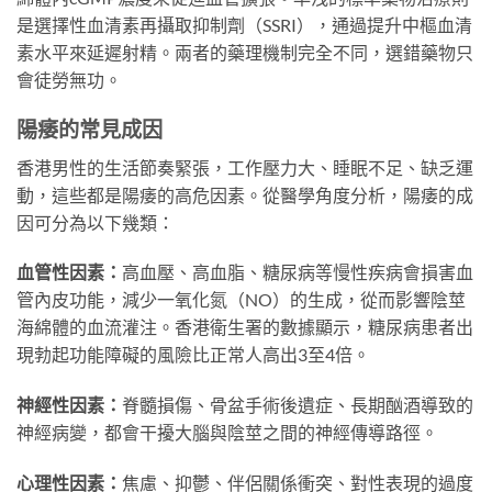
是選擇性血清素再攝取抑制劑（SSRI），通過提升中樞血清
素水平來延遲射精。兩者的藥理機制完全不同，選錯藥物只
會徒勞無功。
陽痿的常見成因
香港男性的生活節奏緊張，工作壓力大、睡眠不足、缺乏運
動，這些都是陽痿的高危因素。從醫學角度分析，陽痿的成
因可分為以下幾類：
血管性因素：
高血壓、高血脂、糖尿病等慢性疾病會損害血
管內皮功能，減少一氧化氮（NO）的生成，從而影響陰莖
海綿體的血流灌注。香港衛生署的數據顯示，糖尿病患者出
現勃起功能障礙的風險比正常人高出3至4倍。
神經性因素：
脊髓損傷、骨盆手術後遺症、長期酗酒導致的
神經病變，都會干擾大腦與陰莖之間的神經傳導路徑。
心理性因素：
焦慮、抑鬱、伴侶關係衝突、對性表現的過度