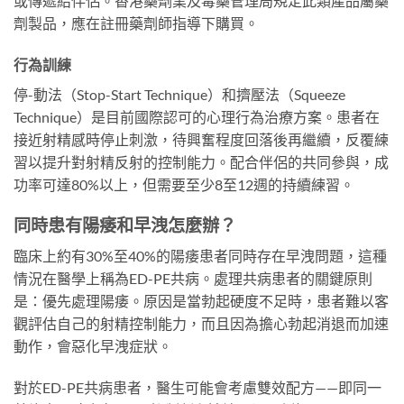
或傳遞給伴侶。香港藥劑業及毒藥管理局規定此類產品屬藥
劑製品，應在註冊藥劑師指導下購買。
行為訓練
停-動法（Stop-Start Technique）和擠壓法（Squeeze
Technique）是目前國際認可的心理行為治療方案。患者在
接近射精感時停止刺激，待興奮程度回落後再繼續，反覆練
習以提升對射精反射的控制能力。配合伴侶的共同參與，成
功率可達80%以上，但需要至少8至12週的持續練習。
同時患有陽痿和早洩怎麼辦？
臨床上約有30%至40%的陽痿患者同時存在早洩問題，這種
情況在醫學上稱為ED-PE共病。處理共病患者的關鍵原則
是：優先處理陽痿。原因是當勃起硬度不足時，患者難以客
觀評估自己的射精控制能力，而且因為擔心勃起消退而加速
動作，會惡化早洩症狀。
對於ED-PE共病患者，醫生可能會考慮雙效配方——即同一