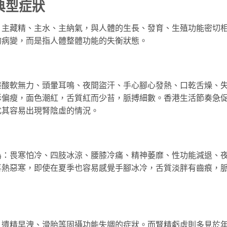
典型症狀
，主藏精、主水、主納氣，與人體的生長、發育、生殖功能密切
的病變，而是指人體整體功能的失衡狀態。
膝酸軟無力、頭暈耳鳴、夜間盜汗、手心腳心發熱、口乾舌燥、
形偏瘦，面色潮紅，舌質紅而少苔，脈搏細數。香港生活節奏急
尤其容易出現腎陰虛的情況。
為：畏寒怕冷、四肢冰涼、腰膝冷痛、精神萎靡、性功能減退、
喜熱惡寒，即使在夏季也容易感覺手腳冰冷，舌質淡胖有齒痕，
、遺精早洩、滑胎等固攝功能失調的症狀。而腎精虧虛則多見於