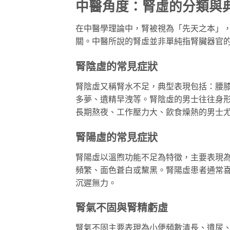
中醫角度：腎虛的分類與
在中醫學理論中，腎被視為「先天之本」
關。中醫所說的腎虛並非單純指腎臟器官
腎陰虛的常見症狀
腎陰虛又稱腎水不足，典型表現包括：腰
多夢、遺精早洩等。腎陰虛的男士往往身
長期熬夜、工作壓力大、飲食燥熱的男士
腎陽虛的常見症狀
腎陽虛以溫煦功能不足為特徵，主要表現
頻繁、面色蒼白或黧黑。腎陽虛患者通常
沉遲無力。
腎氣不固與腎精虧虛
腎氣不固主要表現為小便頻數清長、遺尿