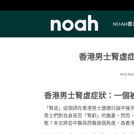
Skip
to
NOAH
content
香港男士腎虛
POSTED
香港男士腎虛症狀：一個
「腎虛」這個詞在香港男士健康討論中幾
男士們對自身是否「腎虧」的擔憂。然而
態？本文將從中醫與西醫兩個角度，為香