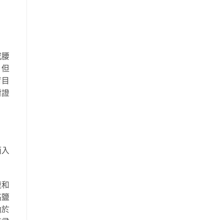
或腰
，但
盲目
對證
面入
復和
高鹽
助於