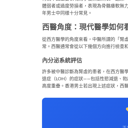
體弱者或過度勞損者，表現為骨骼痿軟無
年男士中同樣十分常見。
西醫角度：現代醫學如何
從西方醫學的角度來看，中醫所謂的「腎
常。西醫通常會從以下幾個方向進行檢查
內分泌系統評估
許多被中醫診斷為腎虛的患者，在西方醫
退症（LOH）的症狀——包括性慾減退、
高度重疊。香港男士若出現上述症狀，西
正