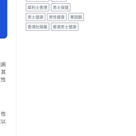
犀利士香港
男士保健
男士健康
男性健康
睪固酮
香港壯陽藥
香港男士健康
疾病
，其
質性
、性
於以