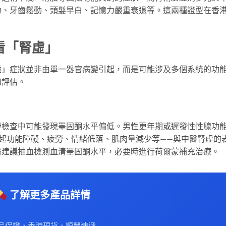
力、牙齒鬆動、頭髮早白、記憶力嚴重衰退等。這兩種證型在香
看「腎虛」
虛」症狀並非由單一器官病變引起，而是可能涉及多個系統的功
和評估。
學檢查中可能發現睪固酮水平偏低。男性更年期或遲發性性腺功
勃起功能障礙、疲勞、情緒低落、肌肉量減少等——與中醫腎虛的
醫建議抽血檢測血清睪固酮水平，必要時進行荷爾蒙補充治療。
了解更多產品詳情
品保證，香港現貨，順豐速遞