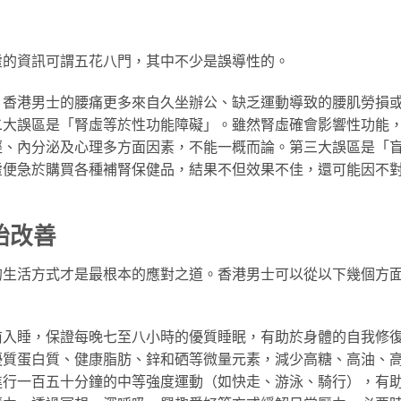
虛的資訊可謂五花八門，其中不少是誤導性的。
，香港男士的腰痛更多來自久坐辦公、缺乏運動導致的腰肌勞損
二大誤區是「腎虛等於性功能障礙」。雖然腎虛確會影響性功能
經、內分泌及心理多方面因素，不能一概而論。第三大誤區是「
虛便急於購買各種補腎保健品，結果不但效果不佳，還可能因不
始改善
的生活方式才是最根本的應對之道。香港男士可以從以下幾個方
前入睡，保證每晚七至八小時的優質睡眠，有助於身體的自我修
優質蛋白質、健康脂肪、鋅和硒等微量元素，減少高糖、高油、
進行一百五十分鐘的中等強度運動（如快走、游泳、騎行），有