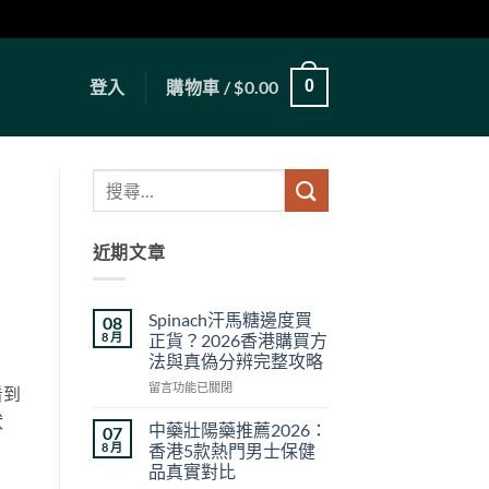
登入
購物車 /
$
0.00
0
近期文章
Spinach汗馬糖邊度買
08
8 月
正貨？2026香港購買方
法與真偽分辨完整攻略
在
留言功能已關閉
看到
〈Spinach
狀
汗
中藥壯陽藥推薦2026：
07
馬
8 月
香港5款熱門男士保健
糖
品真實對比
邊