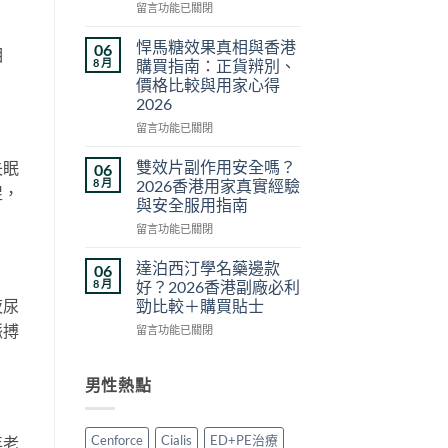
在
度
留言功能已關閉
〈中
買
藥
正
悍馬糖效果真相與香港
06
相
壯
貨？
8 月
購買指南：正貨辨別、
陽
2026
價格比較與用家心得
藥
香
2026
推
港
薦
購
在
留言功能已關閉
2026：
買
〈悍
香
方
馬
雙效片副作用安全嗎？
失眠
06
港
法
糖
8 月
2026香港用家真實經驗
促，
5
與
效
與安全服用指南
款
真
果
熱
在
偽
真
留言功能已關閉
門
〈雙
分
相
男
效
辨
與
達泊西汀學名藥邊款
06
士
片
完
香
8 月
好？2026香港副廠必利
保
副
整
港
勁比較＋購買貼士
夜尿
健
作
攻
購
脈搏
在
品
用
留言功能已關閉
略〉
買
〈達
真
安
中
指
泊
實
全
南：
西
對
嗎？
男性熱點
正
汀
比〉
2026
貨
學
中
香
辨
名
港
別、
Cenforce
Cialis
ED+PE治療
年老
藥