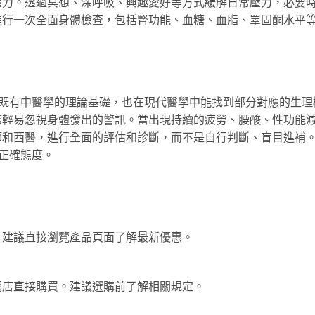
壓力。透過冥想、深呼吸、興趣愛好等方式緩解日常壓力，必要
進行一次全面身體檢查，包括腎功能、血糖、血脂、睪固酮水平
它既有中醫學的理論基礎，也在現代醫學中能找到部分對應的生理
應輕易忽視身體發出的警訊。當出現持續的疲勞、腰酸、性功能
師和西醫，進行全面的評估和診斷，而不是自行判斷、盲目進補
正確態度。
。建議直接瀏覽產品頁面了解最新優惠。
網店直接購買。建議選購前了解相關規定。