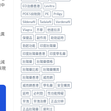
用
價
邊
港中
家
格
ED治療香港
Levitra
款
真
比
好？
實
較
PDE5抑制劑
PE
Priligy
2026
經
與
香
驗
用
Sildenafil
Tadalafil
Vardenafil
港
與
家
副
Viagra
不舉
他達拉非
安
心
能異
廠
全
得
保健品
副作用
助勃延時
必
服
2026〉
利
用
中
勃起功能
印度壯陽藥
勁
指
比
南〉
印度壯陽藥香港
印度學名藥
較
中
＋
能減
壯陽藥
壯陽藥價格
購
買
表現
壯陽藥比較
壯陽藥購買
貼
士〉
壯陽藥香港
威而鋼
中
威而鋼香港
學名藥
安全購買
延時
必利勁
性功能障礙
早洩
早洩治療
正品分辨
正品壯陽藥
犀利士