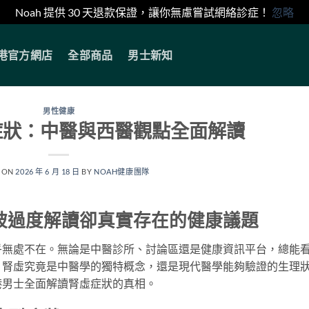
Noah 提供 30 天退款保證，讓你無慮嘗試網絡診症！
忽略
香港官方網店
全部商品
男士新知
男性健康
症狀：中醫與西醫觀點全面解讀
 ON
2026 年 6 月 18 日
BY
NOAH健康團隊
被過度解讀卻真實存在的健康議題
乎無處不在。無論是中醫診所、討論區還是健康資訊平台，總能
，腎虛究竟是中醫學的獨特概念，還是現代醫學能夠驗證的生理
港男士全面解讀腎虛症狀的真相。