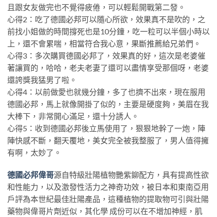
且跟女友做完也不覺得疲倦，可以輕鬆開戰第二發。
心得2：吃了德國必邦可以隨心所欲，效果真不是吹的，之
前找小姐做的時間撐死也是10分鐘，吃一粒可以半個小時以
上，還不會累喘，相當符合我心意，果斷推薦給兄弟們。
心得3：多次購買德國必邦了，效果真的好，這次是老婆催
著讓買的，哈哈，老夫老妻了還可以盡情享受那個呀，老婆
還誇獎我猛男了啦。
心得4：以前做愛也就幾分鐘，多了也擠不出來，現在服用
德國必邦，馬上就像開掛了似的，主要是硬度夠，美眉在我
大棒下，非常開心滿足，還十分誘人。
心得5：收到德國必邦後立馬使用了，狠狠地幹了一炮，陣
陣快感不斷，翻天覆地，美女完全被我整服了，男人值得擁
有啊，太妙了。
德國必邦偉哥
源自特級壯陽植物艷紫鉚配方，具有提高性欲
和性能力，以及激發性活力之神奇功效，被日本和東南亞用
戶評為本世紀最佳壯陽產品，這種植物的提取物可引與壯陽
藥物與偉哥片劑近似，其化學 成份可以在不增加神經，肌