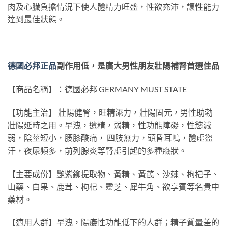
肉及心臟負擔情況下使人體精力旺盛，性欲充沛，讓性能力
達到最佳狀態。
德國必邦正品
副作用低，是廣大男性朋友壯陽補腎首選佳品
【商品名稱】：德國必邦 GERMANY MUST STATE
【功能主治】 壯陽健腎，旺精添力，壯陽固元，男性助勃
壯陽延時之用。早洩，遺精，弱精，性功能障礙，性慾減
弱，陰莖短小，腰膝酸痛， 四肢無力，頭昏耳鳴，體虛盜
汗，夜尿頻多，前列腺炎等腎虛引起的多種癥狀。
【主要成份】艷紫鉚提取物、黃精、黃芪、沙棘、枸杞子、
山藥、白果、鹿茸、枸杞、靈芝、犀牛角、欲享賓等名貴中
藥材。
【適用人群】早洩，陽痿性功能低下的人群；精子質量差的