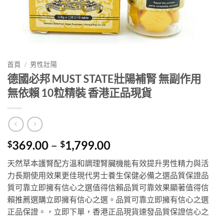
首頁
/
男性壯陽
德國必邦 MUST STATE壯陽補腎 無副作用
無依賴 10粒精裝 香港正品現貨
Price
369.00
–
1,799.00
$
$
range:
天然草本護腎配方溫和調理腎臟機能有效提升男性精力與活
$369.00
力長期使用效果更佳現代男士養生保健必備之選品質保證品
through
質可靠立即擁有信心之選值得信賴品質可靠效果顯著值得信
$1,799.00
賴推薦選購立即擁有信心之選。品質可靠立即擁有信心之選
正品保證。，立即下單，香港正品現貨速發品質保證信心之