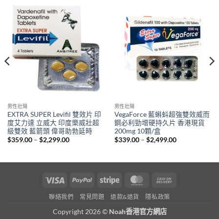
男性壯陽
男性壯陽
EXTRA SUPER Levifil 雙效片 印
VegaForce 藍蝌蚪超強雙效威而
度艾力達 立威大 印度樂威壯超
鋼必利勁增硬持久片 香港現貨
級雙效 藍箭頭 偉哥助勃延時
200mg 10顆/盒
Price
Price
$
359.00
–
$
2,299.00
$
339.00
–
$
2,499.00
range:
range:
$359.00
$339.00
through
through
$2,299.00
$2,499.00
Visa
PayPal
Stripe
MasterCard
Cash
On
聯絡我們
常見問題
退款&退貨
隱私政策
Delivery
Copyright 2026 ©
Noah香港官方網店