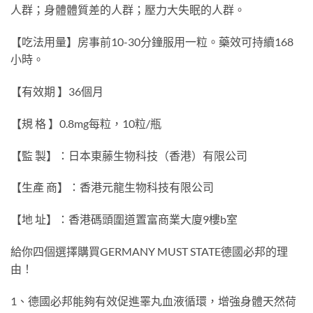
人群；身體體質差的人群；壓力大失眠的人群。
【吃法用量】房事前10-30分鐘服用一粒。藥效可持續168
小時。
【有效期 】36個月
【規 格 】0.8mg每粒，10粒/瓶
【監 製】：日本東藤生物科技（香港）有限公司
【生產 商】：香港元龍生物科技有限公司
【地 址】：香港碼頭圍道置富商業大廈9樓b室
給你四個選擇購買GERMANY MUST STATE德國必邦的理
由！
1、德國必邦能夠有效促進睪丸血液循環，增強身體天然荷