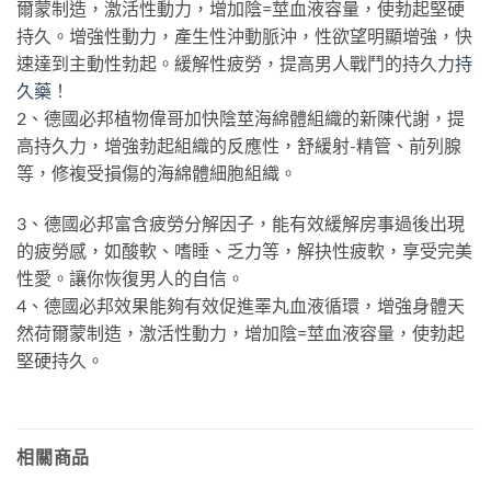
爾蒙制造，激活性動力，增加陰=莖血液容量，使勃起堅硬
持久。增強性動力，產生性沖動脈沖，性欲望明顯增強，快
速達到主動性勃起。緩解性疲勞，提高男人戰鬥的持久力
持
久藥
！
2、德國必邦植物偉哥加快陰莖海綿體組織的新陳代謝，提
高持久力，增強勃起組織的反應性，舒緩射-精管、前列腺
等，修複受損傷的海綿體細胞組織。
3、德國必邦富含疲勞分解因子，能有效緩解房事過後出現
的疲勞感，如酸軟、嗜睡、乏力等，解抉性疲軟，享受完美
性愛。讓你恢復男人的自信。
4、德國必邦效果能夠有效促進睪丸血液循環，增強身體天
然荷爾蒙制造，激活性動力，增加陰=莖血液容量，使勃起
堅硬持久。
相關商品