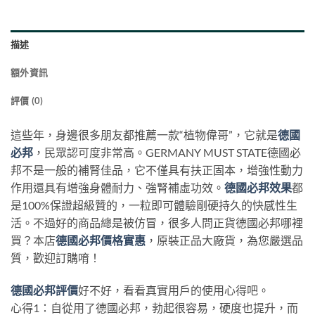
描述
額外資訊
評價 (0)
這些年，身邊很多朋友都推薦一款“植物偉哥”，它就是
德國
必邦
，民眾認可度非常高。GERMANY MUST STATE德國必
邦不是一般的補腎佳品，它不僅具有扶正固本，增強性動力
作用還具有增強身體耐力、強腎補虛功效。
德國必邦效果
都
是100%保證超級贊的，一粒即可體驗剛硬持久的快感性生
活。不過好的商品總是被仿冒，很多人問正貨德國必邦哪裡
買？本店
德國必邦價格實惠
，原裝正品大廠貨，為您嚴選品
質，歡迎訂購唷！
德國必邦評價
好不好，看看真實用戶的使用心得吧。
心得1：自從用了德國必邦，勃起很容易，硬度也提升，而