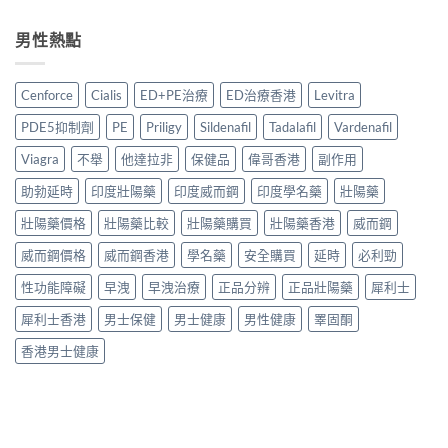
〈悍
推
香
價
完
馬
薦
港
錢・
整
糖
男性熱點
2026：
購
真
教
效
香
買
假
學〉
果
港
方
分
中
真
5
法
Cenforce
Cialis
ED+PE治療
ED治療香港
Levitra
辨・
相
款
與
購
與
熱
真
PDE5抑制劑
PE
Priligy
Sildenafil
Tadalafil
Vardenafil
買
香
門
偽
攻
港
男
Viagra
不舉
他達拉非
保健品
偉哥香港
副作用
分
略〉
購
士
辨
中
買
助勃延時
印度壯陽藥
印度威而鋼
印度學名藥
壯陽藥
保
完
指
健
整
南：
壯陽藥價格
壯陽藥比較
壯陽藥購買
壯陽藥香港
威而鋼
品
攻
正
真
略〉
威而鋼價格
威而鋼香港
學名藥
安全購買
延時
必利勁
貨
實
中
辨
對
性功能障礙
早洩
早洩治療
正品分辨
正品壯陽藥
犀利士
別、
比〉
價
中
犀利士香港
男士保健
男士健康
男性健康
睪固酮
格
比
香港男士健康
較
與
用
家
心
得