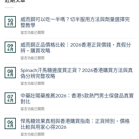
威而鋼可以吃一半嗎？切半服用方法與劑量選擇完
10
8 月
整教學
在
留言功能已關閉
〈威
而
威而鋼正品價格比較｜2026香港正貨價錢・真假分
09
鋼
8 月
辨・購買攻略
可
在
留言功能已關閉
以
〈威
吃
而
一
Spinach汗馬糖邊度買正貨？2026香港購買方法與真
08
鋼
半
8 月
偽分辨完整攻略
正
嗎？
在
留言功能已關閉
品
切
〈Spinach
價
半
汗
格
中藥壯陽藥推薦2026：香港5款熱門男士保健品真實
07
服
馬
比
8 月
對比
用
糖
較
方
在
留言功能已關閉
邊
｜
法
〈中
度
2026
與
藥
買
悍馬糖效果真相與香港購買指南：正貨辨別、價格
06
香
劑
壯
正
8 月
比較與用家心得2026
港
量
陽
貨？
正
選
在
留言功能已關閉
藥
2026
貨
擇