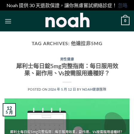
Noah 提供 30 天退款保證，讓你無慮嘗試網絡診症！
忽略
Skip
0
to
content
TAG ARCHIVES:
他達拉非5MG
男性健康
犀利士每日錠5mg完整指南：每日服用效
果、副作用、Vs按需服用邊種好？
POSTED ON
2026 年 5 月 12 日
BY
NOAH健康團隊
12
5 月