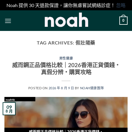
Noah 提供 30 天退款保證，讓你無慮嘗試網絡診症！
忽略
Skip
0
to
content
TAG ARCHIVES:
假壯陽藥
男性健康
威而鋼正品價格比較｜2026香港正貨價錢・
真假分辨・購買攻略
POSTED ON
2026 年 8 月 9 日
BY
NOAH健康團隊
09
8 月