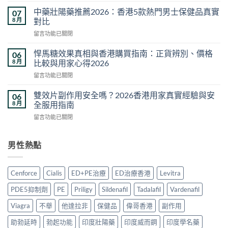
價
汗
格
中藥壯陽藥推薦2026：香港5款熱門男士保健品真實
07
馬
比
8 月
對比
糖
較
在
留言功能已關閉
邊
｜
〈中
度
2026
藥
買
悍馬糖效果真相與香港購買指南：正貨辨別、價格
06
香
壯
正
8 月
比較與用家心得2026
港
陽
貨？
正
在
留言功能已關閉
藥
2026
貨
〈悍
推
香
價
馬
薦
雙效片副作用安全嗎？2026香港用家真實經驗與安
06
港
錢・
糖
2026：
8 月
全服用指南
購
真
效
香
買
假
在
留言功能已關閉
果
港
方
分
〈雙
真
5
法
辨・
效
相
款
與
購
片
男性熱點
與
熱
真
買
副
香
門
偽
攻
作
港
男
分
略〉
用
購
士
Cenforce
Cialis
ED+PE治療
ED治療香港
Levitra
辨
中
安
買
保
完
全
指
健
PDE5抑制劑
PE
Priligy
Sildenafil
Tadalafil
Vardenafil
整
嗎？
南：
品
攻
2026
正
Viagra
不舉
他達拉非
保健品
偉哥香港
副作用
真
略〉
香
貨
實
中
港
助勃延時
勃起功能
印度壯陽藥
印度威而鋼
印度學名藥
辨
對