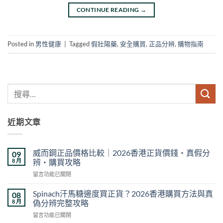
CONTINUE READING
→
Posted in
男性健康
|
Tagged
假壯陽藥
,
安全購買
,
正品分辨
,
購物指南
近期文章
威而鋼正品價格比較｜2026香港正貨價錢・真假分
09
8 月
辨・購買攻略
在
留言功能已關閉
〈威
而
Spinach汗馬糖邊度買正貨？2026香港購買方法與真
08
鋼
8 月
偽分辨完整攻略
正
在
留言功能已關閉
品
〈Spinach