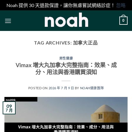
Noah 提供 30 天退款保證，讓你無慮嘗試網絡診症！
忽略
Skip
0
to
content
TAG ARCHIVES:
加拿大正品
男性健康
Vimax 增大丸加拿大完整指南：效果、成
分、用法與香港購買須知
POSTED ON
2026 年 7 月 9 日
BY
NOAH健康團隊
09
7 月