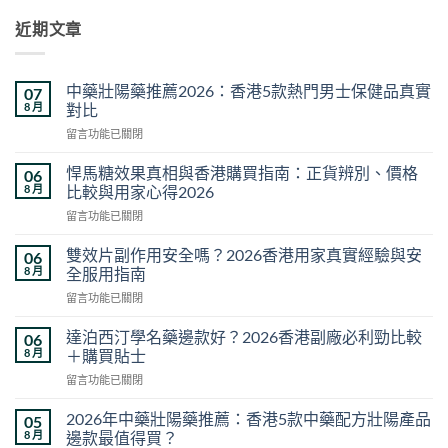
近期文章
中藥壯陽藥推薦2026：香港5款熱門男士保健品真實
07
8 月
對比
在
留言功能已關閉
〈中
藥
悍馬糖效果真相與香港購買指南：正貨辨別、價格
06
壯
8 月
比較與用家心得2026
陽
在
留言功能已關閉
藥
〈悍
推
馬
薦
雙效片副作用安全嗎？2026香港用家真實經驗與安
06
糖
2026：
8 月
全服用指南
效
香
在
留言功能已關閉
果
港
〈雙
真
5
效
相
達泊西汀學名藥邊款好？2026香港副廠必利勁比較
06
款
片
與
8 月
＋購買貼士
熱
副
香
門
在
留言功能已關閉
作
港
男
〈達
用
購
士
泊
安
2026年中藥壯陽藥推薦：香港5款中藥配方壯陽產品
05
買
保
西
全
8 月
邊款最值得買？
指
健
汀