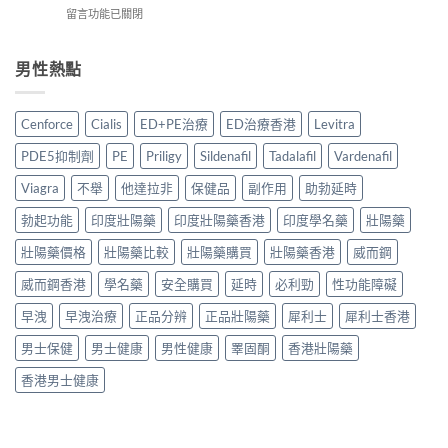
嗎？
南：
品
在
留言功能已關閉
學
2026
正
真
〈2026
名
香
貨
實
年
藥
港
辨
對
中
男性熱點
邊
用
別、
比〉
藥
款
家
價
中
壯
好？
真
格
陽
2026
實
Cenforce
Cialis
ED+PE治療
ED治療香港
Levitra
比
藥
香
經
較
推
港
驗
PDE5抑制劑
PE
Priligy
Sildenafil
Tadalafil
Vardenafil
與
薦：
副
與
用
香
廠
Viagra
不舉
他達拉非
保健品
副作用
助勃延時
安
家
港
必
全
心
5
勃起功能
印度壯陽藥
印度壯陽藥香港
印度學名藥
壯陽藥
利
服
得
款
勁
用
2026〉
中
壯陽藥價格
壯陽藥比較
壯陽藥購買
壯陽藥香港
威而鋼
比
指
中
藥
較
南〉
威而鋼香港
學名藥
安全購買
延時
必利勁
性功能障礙
配
＋
中
方
購
早洩
早洩治療
正品分辨
正品壯陽藥
犀利士
犀利士香港
壯
買
陽
貼
男士保健
男士健康
男性健康
睪固酮
香港壯陽藥
產
士〉
品
中
香港男士健康
邊
款
最
值