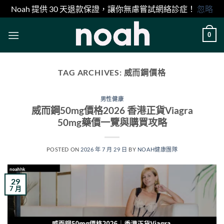
Noah 提供 30 天退款保證，讓你無慮嘗試網絡診症！
忽略
Skip
0
to
content
TAG ARCHIVES:
威而鋼價格
男性健康
威而鋼50mg價格2026 香港正貨Viagra
50mg藥價一覽與購買攻略
POSTED ON
2026 年 7 月 29 日
BY
NOAH健康團隊
29
7 月