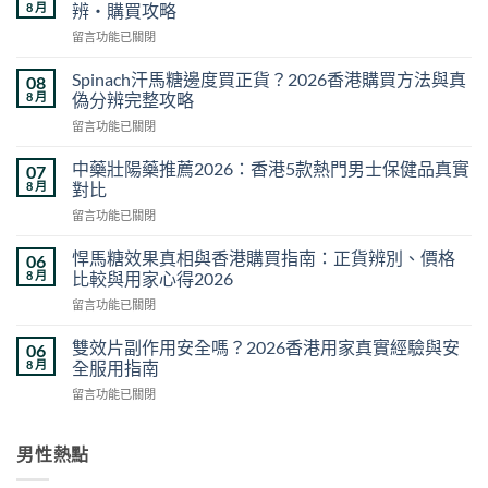
8 月
辨・購買攻略
在
留言功能已關閉
〈威
而
Spinach汗馬糖邊度買正貨？2026香港購買方法與真
08
鋼
8 月
偽分辨完整攻略
正
在
留言功能已關閉
品
〈Spinach
價
汗
格
中藥壯陽藥推薦2026：香港5款熱門男士保健品真實
07
馬
比
8 月
對比
糖
較
在
留言功能已關閉
邊
｜
〈中
度
2026
藥
買
悍馬糖效果真相與香港購買指南：正貨辨別、價格
06
香
壯
正
8 月
比較與用家心得2026
港
陽
貨？
正
在
留言功能已關閉
藥
2026
貨
〈悍
推
香
價
馬
薦
雙效片副作用安全嗎？2026香港用家真實經驗與安
06
港
錢・
糖
2026：
8 月
全服用指南
購
真
效
香
買
假
在
留言功能已關閉
果
港
方
分
〈雙
真
5
法
辨・
效
相
款
與
購
片
男性熱點
與
熱
真
買
副
香
門
偽
攻
作