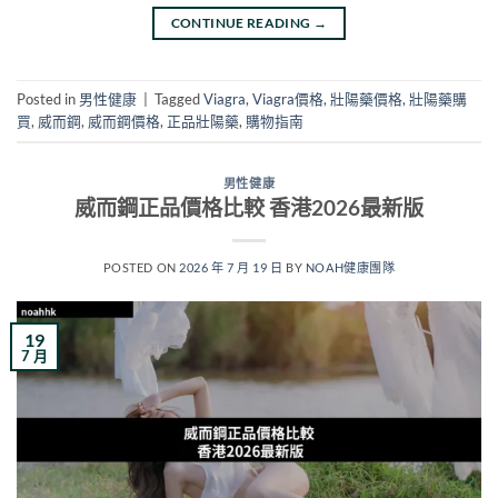
CONTINUE READING
→
Posted in
男性健康
|
Tagged
Viagra
,
Viagra價格
,
壯陽藥價格
,
壯陽藥購
買
,
威而鋼
,
威而鋼價格
,
正品壯陽藥
,
購物指南
男性健康
威而鋼正品價格比較 香港2026最新版
POSTED ON
2026 年 7 月 19 日
BY
NOAH健康團隊
19
7 月