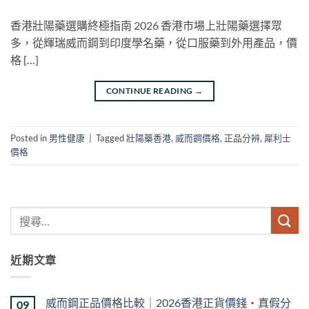
香港壯陽藥選購終極指南 2026 香港市場上壯陽藥選擇眾
多，從輝瑞威而鋼到印度學名藥，從口服藥到外用產品，價
格 […]
CONTINUE READING
→
Posted in
男性健康
|
Tagged
壯陽藥香港
,
威而鋼價格
,
正品分辨
,
犀利士
價格
近期文章
威而鋼正品價格比較｜2026香港正貨價錢・真假分
09