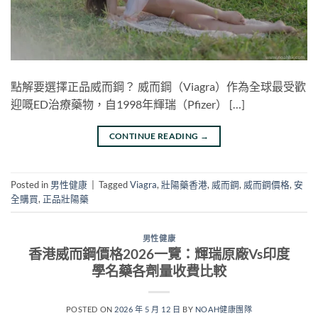
點解要選擇正品威而鋼？ 威而鋼（Viagra）作為全球最受歡
迎嘅ED治療藥物，自1998年輝瑞（Pfizer） […]
CONTINUE READING
→
Posted in
男性健康
|
Tagged
Viagra
,
壯陽藥香港
,
威而鋼
,
威而鋼價格
,
安
全購買
,
正品壯陽藥
男性健康
香港威而鋼價格2026一覽：輝瑞原廠Vs印度
學名藥各劑量收費比較
POSTED ON
2026 年 5 月 12 日
BY
NOAH健康團隊