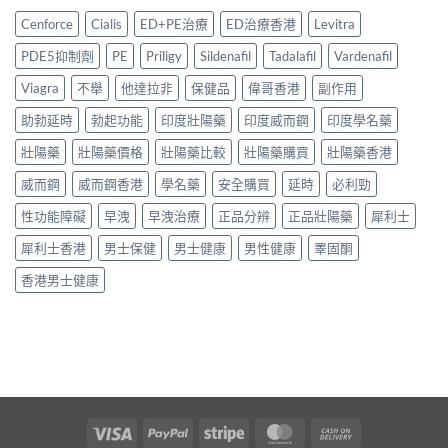
港
男
分
略〉
用
購
士
Cenforce
Cialis
ED+PE治療
ED治療香港
Levitra
辨
中
安
買
保
完
全
指
健
PDE5抑制劑
PE
Priligy
Sildenafil
Tadalafil
Vardenafil
整
嗎？
南：
品
攻
2026
正
Viagra
不舉
他達拉非
保健品
偉哥香港
副作用
真
略〉
香
貨
實
中
港
助勃延時
勃起功能
印度壯陽藥
印度威而鋼
印度學名藥
辨
對
用
別、
比〉
家
壯陽藥
壯陽藥價格
壯陽藥比較
壯陽藥購買
壯陽藥香港
價
中
真
格
威而鋼
威而鋼香港
學名藥
安全購買
延時
必利勁
實
比
經
較
性功能障礙
早洩
早洩治療
正品分辨
正品壯陽藥
犀利士
驗
與
與
用
犀利士香港
男士保健
男士健康
男性健康
睪固酮
安
家
全
心
香港男士健康
服
得
用
2026〉
指
中
南〉
中
Visa
PayPal
Stripe
MasterCard
Cash