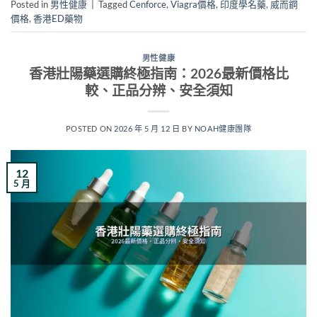
Posted in
男性健康
|
Tagged
Cenforce
,
Viagra價格
,
印度學名藥
,
威而鋼
價格
,
香港ED藥物
男性健康
香港壯陽藥選購終極指南：2026最新價格比
較、正品分辨、安全須知
POSTED ON
2026 年 5 月 12 日
BY
NOAH健康團隊
12
5 月