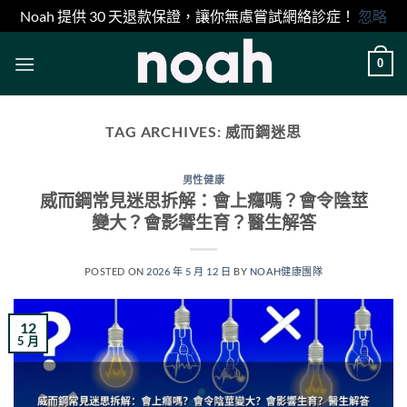
Noah 提供 30 天退款保證，讓你無慮嘗試網絡診症！
忽略
Skip
0
to
content
TAG ARCHIVES:
威而鋼迷思
男性健康
威而鋼常見迷思拆解：會上癮嗎？會令陰莖
變大？會影響生育？醫生解答
POSTED ON
2026 年 5 月 12 日
BY
NOAH健康團隊
12
5 月