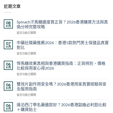
近期文章
Spinach汗馬糖邊度買正貨？2026香港購買方法與真
08
8 月
偽分辨完整攻略
在
留言功能已關閉
〈Spinach
汗
中藥壯陽藥推薦2026：香港5款熱門男士保健品真實
07
馬
8 月
對比
糖
在
留言功能已關閉
邊
〈中
度
藥
買
悍馬糖效果真相與香港購買指南：正貨辨別、價格
06
壯
正
8 月
比較與用家心得2026
陽
貨？
在
留言功能已關閉
藥
2026
〈悍
推
香
馬
薦
雙效片副作用安全嗎？2026香港用家真實經驗與安
06
港
糖
2026：
8 月
全服用指南
購
效
香
買
在
留言功能已關閉
果
港
方
〈雙
真
5
法
效
相
達泊西汀學名藥邊款好？2026香港副廠必利勁比較
06
款
與
片
與
8 月
＋購買貼士
熱
真
副
香