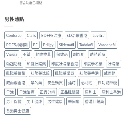
門
偽
在
留言功能已關閉
作
港
男
分
〈達
用
購
士
辨
泊
安
買
保
完
西
男性熱點
全
指
健
整
汀
嗎？
南：
品
攻
學
2026
正
真
略〉
名
香
貨
Cenforce
Cialis
ED+PE治療
ED治療香港
Levitra
實
中
藥
港
辨
對
邊
用
別、
PDE5抑制劑
PE
Priligy
Sildenafil
Tadalafil
Vardenafil
比〉
款
家
價
中
好？
真
Viagra
不舉
他達拉非
保健品
副作用
助勃延時
格
2026
實
比
香
勃起功能
印度壯陽藥
印度壯陽藥香港
印度學名藥
壯陽藥
經
較
港
驗
與
副
壯陽藥價格
壯陽藥比較
壯陽藥購買
壯陽藥香港
威而鋼
與
用
廠
安
家
威而鋼香港
學名藥
安全購買
延時
必利勁
性功能障礙
必
全
心
利
服
得
早洩
早洩治療
正品分辨
正品壯陽藥
犀利士
犀利士香港
勁
用
2026〉
比
指
中
男士保健
男士健康
男性健康
睪固酮
香港壯陽藥
較
南〉
＋
中
香港男士健康
購
買
貼
士〉