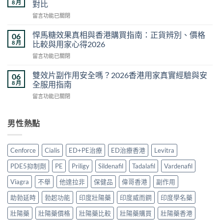
比
8 月
對比
糖
較
在
留言功能已關閉
邊
｜
〈中
度
2026
藥
買
悍馬糖效果真相與香港購買指南：正貨辨別、價格
06
香
壯
正
8 月
比較與用家心得2026
港
陽
貨？
正
在
留言功能已關閉
藥
2026
貨
〈悍
推
香
價
馬
薦
雙效片副作用安全嗎？2026香港用家真實經驗與安
06
港
錢・
糖
2026：
8 月
全服用指南
購
真
效
香
買
假
在
留言功能已關閉
果
港
方
分
〈雙
真
5
法
辨・
效
相
款
與
購
片
男性熱點
與
熱
真
買
副
香
門
偽
攻
作
港
男
分
略〉
用
購
士
Cenforce
Cialis
ED+PE治療
ED治療香港
Levitra
辨
中
安
買
保
完
全
指
健
PDE5抑制劑
PE
Priligy
Sildenafil
Tadalafil
Vardenafil
整
嗎？
南：
品
攻
2026
正
Viagra
不舉
他達拉非
保健品
偉哥香港
副作用
真
略〉
香
貨
實
中
港
助勃延時
勃起功能
印度壯陽藥
印度威而鋼
印度學名藥
辨
對
用
別、
比〉
家
壯陽藥
壯陽藥價格
壯陽藥比較
壯陽藥購買
壯陽藥香港
價
中