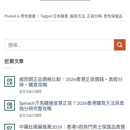
Posted in
男性健康
|
Tagged
日本藤素
,
服用方法
,
正貨分辨
,
男性保健品
近期文章
威而鋼正品價格比較｜2026香港正貨價錢・真假分
09
8 月
辨・購買攻略
在
留言功能已關閉
〈威
而
Spinach汗馬糖邊度買正貨？2026香港購買方法與真
08
鋼
8 月
偽分辨完整攻略
正
在
留言功能已關閉
品
〈Spinach
價
汗
格
中藥壯陽藥推薦2026：香港5款熱門男士保健品真實
07
馬