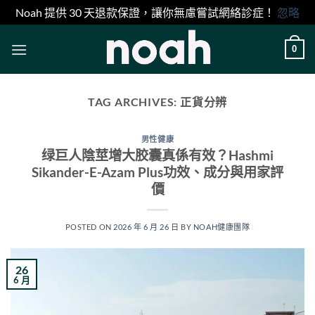
Noah 提供 30 天退款保證，讓你無慮嘗試網絡診症！
忽略
Skip
0
to
content
TAG ARCHIVES:
正貨分辨
男性健康
绿巨人陰莖增大胶囊真係有效？Hashmi
Sikander-E-Azam Plus功效、成分與用家評
價
POSTED ON
2026 年 6 月 26 日
BY
NOAH健康團隊
26
6 月