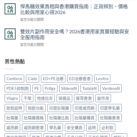
度
2026
藥
買
悍馬糖效果真相與香港購買指南：正貨辨別、價格
06
香
壯
正
8 月
比較與用家心得2026
港
陽
貨？
正
在
留言功能已關閉
藥
2026
貨
〈悍
推
香
價
馬
薦
雙效片副作用安全嗎？2026香港用家真實經驗與安
06
港
錢・
糖
2026：
8 月
全服用指南
購
真
效
香
買
假
在
留言功能已關閉
果
港
方
分
〈雙
真
5
法
辨・
效
相
款
與
購
片
男性熱點
與
熱
真
買
副
香
門
偽
攻
作
港
男
分
略〉
用
購
士
Cenforce
Cialis
ED+PE治療
ED治療香港
Levitra
辨
中
安
買
保
完
全
指
健
PDE5抑制劑
PE
Priligy
Sildenafil
Tadalafil
Vardenafil
整
嗎？
南：
品
攻
2026
正
Viagra
不舉
他達拉非
保健品
偉哥香港
副作用
真
略〉
香
貨
實
中
港
助勃延時
勃起功能
印度壯陽藥
印度威而鋼
印度學名藥
辨
對
用
別、
比〉
家
壯陽藥
壯陽藥價格
壯陽藥比較
壯陽藥購買
壯陽藥香港
價
中
真
格
威而鋼
威而鋼香港
學名藥
安全購買
延時
必利勁
實
比
經
較