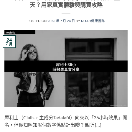
天？用家真實體驗與購買攻略
POSTED ON
2026 年 7 月 24 日
BY
NOAH健康團隊
24
7 月
犀利士（Cialis，主成分Tadalafil）向來以「36小時效果」聞
名，但你知唔知呢個數字係點計出嚟？係所 […]