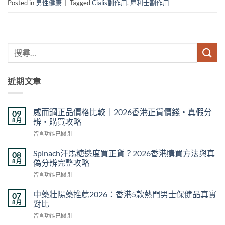
Posted in
男性健康
|
Tagged
Cialis副作用
,
犀利士副作用
近期文章
威而鋼正品價格比較｜2026香港正貨價錢・真假分
09
8 月
辨・購買攻略
在
留言功能已關閉
〈威
而
Spinach汗馬糖邊度買正貨？2026香港購買方法與真
08
鋼
8 月
偽分辨完整攻略
正
在
留言功能已關閉
品
〈Spinach
價
汗
格
中藥壯陽藥推薦2026：香港5款熱門男士保健品真實
07
馬
比
8 月
對比
糖
較
在
留言功能已關閉
邊
｜
〈中