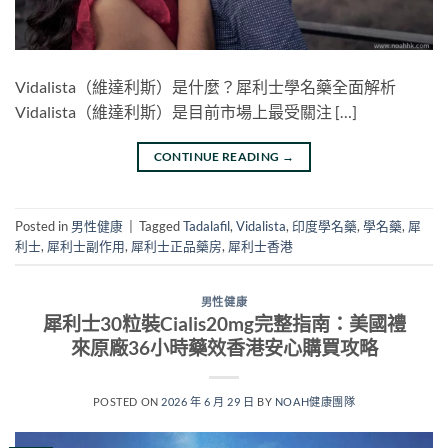
Vidalista（維達利斯）是什麼？犀利士學名藥全面解析
Vidalista（維達利斯）是目前市場上最受關注 […]
CONTINUE READING
→
Posted in
男性健康
|
Tagged
Tadalafil
,
Vidalista
,
印度學名藥
,
學名藥
,
犀
利士
,
犀利士副作用
,
犀利士正品藥房
,
犀利士香港
男性健康
犀利士30粒裝Cialis20mg完整指南：美國禮
來原廠36小時藥效香港安心購買攻略
POSTED ON
2026 年 6 月 29 日
BY
NOAH健康團隊