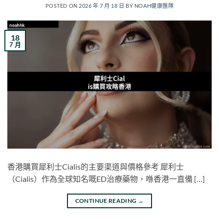
POSTED ON
2026 年 7 月 18 日
BY
NOAH健康團隊
18
7 月
香港購買犀利士Cialis的主要渠道與價格參考 犀利士
（Cialis）作為全球知名嘅ED治療藥物，喺香港一直備 […]
CONTINUE READING
→