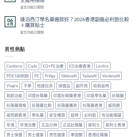
效
香
買
在
留言功能已關閉
果
港
方
〈雙
真
5
法
效
相
達泊西汀學名藥邊款好？2026香港副廠必利勁比較
06
款
與
片
與
8 月
＋購買貼士
熱
真
副
香
門
偽
在
留言功能已關閉
作
港
男
分
〈達
用
購
士
辨
泊
安
買
保
完
西
男性熱點
全
指
健
整
汀
嗎？
南：
品
攻
學
2026
正
真
略〉
名
香
貨
Cenforce
Cialis
ED+PE治療
ED治療香港
Levitra
實
中
藥
港
辨
對
邊
用
別、
PDE5抑制劑
PE
Priligy
Sildenafil
Tadalafil
Vardenafil
比〉
款
家
價
中
好？
真
Viagra
不舉
他達拉非
保健品
副作用
助勃延時
格
2026
實
比
香
勃起功能
印度壯陽藥
印度壯陽藥香港
印度學名藥
壯陽藥
經
較
港
驗
與
副
壯陽藥價格
壯陽藥比較
壯陽藥購買
壯陽藥香港
威而鋼
與
用
廠
安
家
威而鋼香港
學名藥
安全購買
延時
必利勁
性功能障礙
必
全
心
利
服
得
早洩
早洩治療
正品分辨
正品壯陽藥
犀利士
犀利士香港
勁
用
2026〉
比
指
中
男士保健
男士健康
男性健康
睪固酮
香港壯陽藥
較
南〉