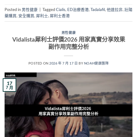
Posted in
男性健康
|
Tagged
Cialis
,
ED治療香港
,
Tadalafil
,
他達拉非
,
壯陽
藥購買
,
安全購買
,
犀利士
,
犀利士香港
男性健康
Vidalista犀利士評價2026 用家真實分享效果
副作用完整分析
POSTED ON
2026 年 7 月 17 日
BY
NOAH健康團隊
17
7 月