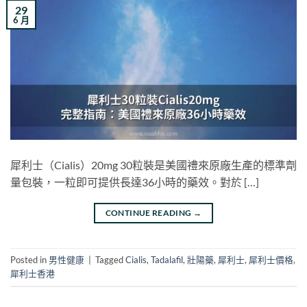
29
6 月
犀利士（Cialis）20mg 30粒裝是美國禮來原廠生產的標準劑
量包裝，一粒即可提供長達36小時的藥效。對於 […]
CONTINUE READING
→
Posted in
男性健康
|
Tagged
Cialis
,
Tadalafil
,
壯陽藥
,
犀利士
,
犀利士價格
,
犀利士香港