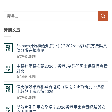
近期文章
Spinach汗馬糖邊度買正貨？2026香港購買方法與真
08
8 月
偽分辨完整攻略
在
留言功能已關閉
〈Spinach
汗
中藥壯陽藥推薦2026：香港5款熱門男士保健品真實
07
馬
8 月
對比
糖
在
留言功能已關閉
邊
〈中
度
藥
買
悍馬糖效果真相與香港購買指南：正貨辨別、價格
06
壯
正
8 月
比較與用家心得2026
陽
貨？
在
留言功能已關閉
藥
2026
〈悍
推
香
馬
薦
雙效片副作用安全嗎？2026香港用家真實經驗與安
06
港
糖
2026：
8 月
全服用指南
購