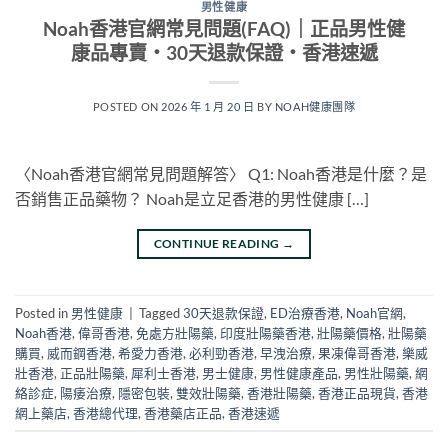
男性健康
Noah香港官網常見問題(FAQ)｜正品男性健
康品專賣・30天退款保證・香港速遞
POSTED ON
2026 年 1 月 20 日
BY
NOAH健康團隊
〈Noah香港官網常見問題解答〉 Q1: Noah香港是什麼？是
否銷售正品藥物？ Noah是立足香港的男性健康 […]
CONTINUE READING
→
Posted in
男性健康
|
Tagged
30天退款保證
,
ED治療香港
,
Noah官網
,
Noah香港
,
偉哥香港
,
免處方壯陽藥
,
印度壯陽藥香港
,
壯陽藥價格
,
壯陽藥
購買
,
威而鋼香港
,
希愛力香港
,
必利勁香港
,
早洩治療
,
果凍偉哥香港
,
樂威
壯香港
,
正品壯陽藥
,
犀利士香港
,
男士健康
,
男性健康產品
,
男性壯陽藥
,
網
絡診症
,
陽痿治療
,
隱密包裝
,
雙效壯陽藥
,
香港壯陽藥
,
香港正品現貨
,
香港
網上藥店
,
香港總代理
,
香港藥店正品
,
香港速遞