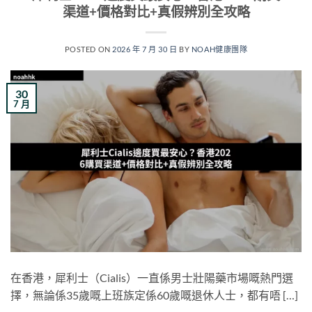
渠道+價格對比+真假辨別全攻略
POSTED ON
2026 年 7 月 30 日
BY
NOAH健康團隊
30
7 月
在香港，犀利士（Cialis）一直係男士壯陽藥市場嘅熱門選
擇，無論係35歲嘅上班族定係60歲嘅退休人士，都有唔 […]