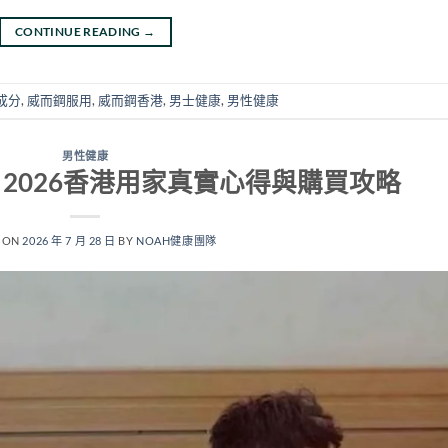
CONTINUE READING
→
成分
,
威而鋼服用
,
威而鋼香港
,
男士健康
,
男性健康
男性健康
 2026香港用家真實心得與購買攻略
 ON
2026 年 7 月 28 日
BY
NOAH健康團隊