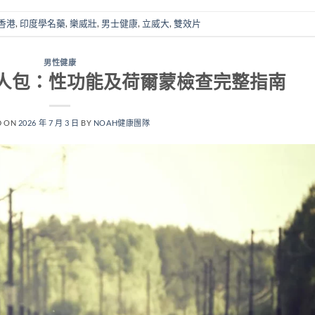
香港
,
印度學名藥
,
樂威壯
,
男士健康
,
立威大
,
雙效片
男性健康
懶人包：性功能及荷爾蒙檢查完整指南
D ON
2026 年 7 月 3 日
BY
NOAH健康團隊