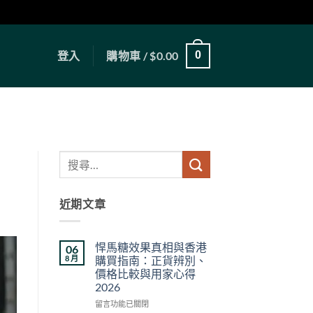
登入
購物車 /
$
0.00
0
近期文章
悍馬糖效果真相與香港
06
8 月
購買指南：正貨辨別、
價格比較與用家心得
2026
在
留言功能已關閉