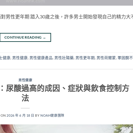
對男性更年期 踏入30歲之後，許多男士開始發現自己的精力大
CONTINUE READING
→
士健康
,
男性健康
,
男性健康產品
,
男性壯陽藥
,
男性更年期
,
男性荷爾蒙
,
睪固酮不
男性健康
：尿酸過高的成因、症狀與飲食控制方
法
 ON
2026 年 6 月 18 日
BY
NOAH健康團隊