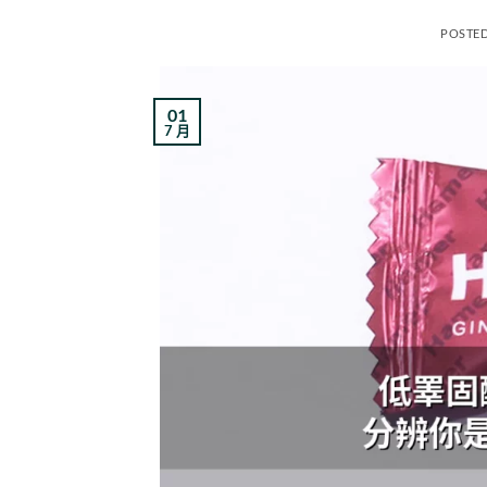
POSTE
01
7 月