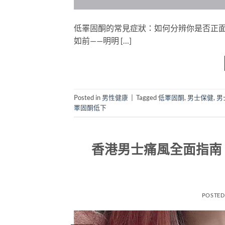
低睪固酮的常見症狀：如何分辨你是否正面
如前——明明 […]
Posted in
男性健康
|
Tagged
低睪固酮
,
男士保健
,
男
睪固酮低下
香港男士痛風全面指南
POSTED