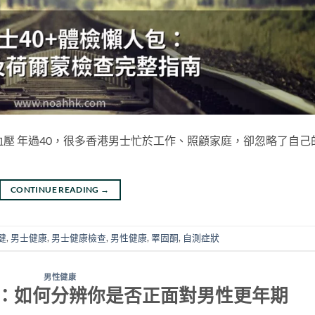
血壓 年過40，很多香港男士忙於工作、照顧家庭，卻忽略了自己
CONTINUE READING
→
健
,
男士健康
,
男士健康檢查
,
男性健康
,
睪固酮
,
自測症狀
男性健康
：如何分辨你是否正面對男性更年期