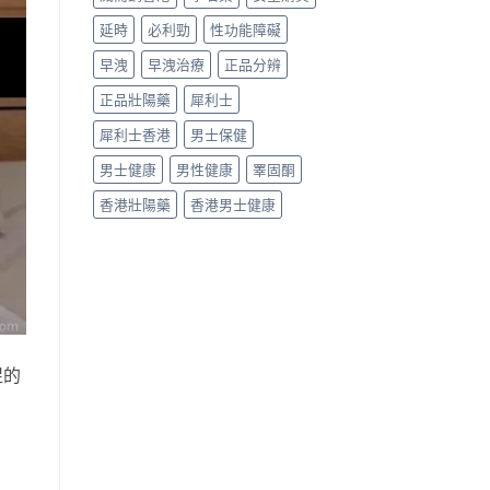
中
延時
必利勁
性功能障礙
早洩
早洩治療
正品分辨
正品壯陽藥
犀利士
犀利士香港
男士保健
男士健康
男性健康
睪固酮
香港壯陽藥
香港男士健康
促的