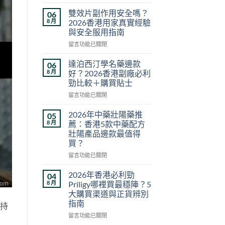
〈悍
馬
雙效片副作用安全嗎？
06
糖
8 月
2026香港用家真實經驗
效
與安全服用指南
果
在
真
留言功能已關閉
〈雙
相
效
與
達泊西汀學名藥邊款
06
片
香
8 月
好？2026香港副廠必利
副
港
勁比較＋購買貼士
作
購
在
用
留言功能已關閉
買
〈達
安
指
泊
全
南：
2026年中藥壯陽藥推
05
西
嗎？
正
8 月
薦：香港5款中藥配方
汀
2026
貨
壯陽產品邊款最值得
學
香
辨
買？
名
港
別、
藥
用
在
價
留言功能已關閉
邊
家
〈2026
格
款
真
年
比
2026年香港必利勁
04
好？
實
中
較
8 月
Priligy哪裡買最穩陣？5
2026
經
藥
與
大購買渠道與正貨辨別
香
驗
壯
用
指南
效持
港
與
陽
家
副
安
藥
心
在
留言功能已關閉
廠
全
推
得
〈2026