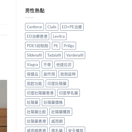
必
服
薦：
2026〉
年
利
用
香
中
香
男性熱點
勁
指
港
港
比
南〉
5
必
較
中
款
利
Cenforce
Cialis
ED+PE治療
＋
中
勁
購
藥
Priligy
ED治療香港
Levitra
買
配
哪
貼
方
裡
PDE5抑制劑
PE
Priligy
士〉
壯
買
中
陽
最
Sildenafil
Tadalafil
Vardenafil
產
穩
品
陣？
Viagra
不舉
他達拉非
邊
5
保健品
副作用
助勃延時
款
大
最
購
勃起功能
印度壯陽藥
值
買
得
渠
印度壯陽藥香港
印度學名藥
買？〉
道
中
與
壯陽藥
壯陽藥價格
正
貨
壯陽藥比較
壯陽藥購買
辨
別
壯陽藥香港
威而鋼
指
南〉
威而鋼香港
學名藥
安全購買