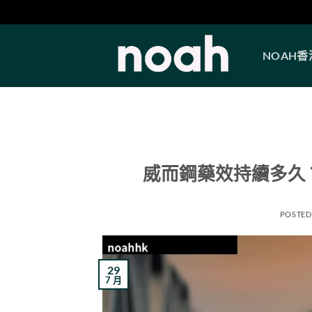
Skip
to
NOAH
content
威而鋼藥效持續多久？2
POSTED
29
7 月