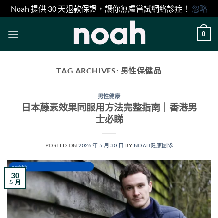
Noah 提供 30 天退款保證，讓你無慮嘗試網絡診症！
忽略
Skip
0
to
content
TAG ARCHIVES:
男性保健品
男性健康
日本藤素效果同服用方法完整指南｜香港男
士必睇
POSTED ON
2026 年 5 月 30 日
BY
NOAH健康團隊
30
5 月