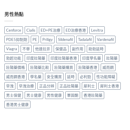
真
格
〈2026
陽
2026
實
比
年
藥
香
經
較
香
男性熱點
推
港
驗
與
港
薦：
副
與
用
必
香
廠
安
家
利
港
必
Cenforce
Cialis
ED+PE治療
ED治療香港
Levitra
全
心
勁
5
利
服
得
Priligy
款
勁
PDE5抑制劑
PE
Priligy
Sildenafil
Tadalafil
Vardenafil
用
2026〉
哪
中
比
指
中
裡
藥
Viagra
不舉
他達拉非
保健品
副作用
助勃延時
較
南〉
買
配
＋
中
最
勃起功能
印度壯陽藥
印度壯陽藥香港
印度學名藥
壯陽藥
方
購
穩
壯
買
陣？
壯陽藥價格
壯陽藥比較
壯陽藥購買
壯陽藥香港
威而鋼
陽
貼
5
產
士〉
威而鋼香港
學名藥
安全購買
延時
必利勁
性功能障礙
大
品
中
購
邊
早洩
早洩治療
正品分辨
正品壯陽藥
犀利士
犀利士香港
買
款
渠
最
男士保健
男士健康
男性健康
睪固酮
香港壯陽藥
道
值
與
得
香港男士健康
正
買？〉
貨
中
辨
別
指