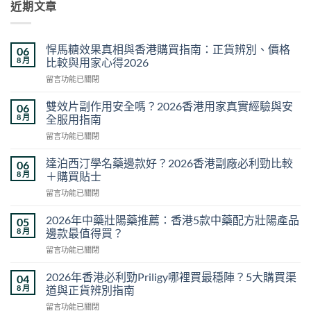
近期文章
悍馬糖效果真相與香港購買指南：正貨辨別、價格
06
8 月
比較與用家心得2026
在
留言功能已關閉
〈悍
馬
雙效片副作用安全嗎？2026香港用家真實經驗與安
06
糖
8 月
全服用指南
效
在
留言功能已關閉
果
〈雙
真
效
相
達泊西汀學名藥邊款好？2026香港副廠必利勁比較
06
片
與
8 月
＋購買貼士
副
香
在
留言功能已關閉
作
港
〈達
用
購
泊
安
2026年中藥壯陽藥推薦：香港5款中藥配方壯陽產品
05
買
西
全
8 月
邊款最值得買？
指
汀
嗎？
南：
在
留言功能已關閉
學
2026
正
〈2026
名
香
貨
年
藥
2026年香港必利勁Priligy哪裡買最穩陣？5大購買渠
04
港
辨
中
邊
8 月
道與正貨辨別指南
用
別、
藥
款
家
價
在
留言功能已關閉
壯
好？