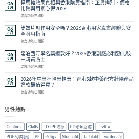
藥
悍馬糖效果真相與香港購買指南：正貨辨別、價格
06
壯
8 月
比較與用家心得2026
陽
在
留言功能已關閉
藥
〈悍
推
馬
薦
雙效片副作用安全嗎？2026香港用家真實經驗與安
06
糖
2026：
8 月
全服用指南
效
香
在
留言功能已關閉
果
港
〈雙
真
5
效
相
達泊西汀學名藥邊款好？2026香港副廠必利勁比較
06
款
片
與
8 月
＋購買貼士
熱
副
香
門
在
留言功能已關閉
作
港
男
〈達
用
購
士
泊
安
2026年中藥壯陽藥推薦：香港5款中藥配方壯陽產品
05
買
保
西
全
8 月
邊款最值得買？
指
健
汀
嗎？
南：
品
在
留言功能已關閉
學
2026
正
真
〈2026
名
香
貨
實
年
藥
港
辨
對
中
男性熱點
邊
用
別、
比〉
藥
款
家
價
中
壯
好？
真
格
陽
2026
實
Cenforce
Cialis
ED+PE治療
ED治療香港
Levitra
比
藥
香
經
較
推
港
驗
PDE5抑制劑
PE
Priligy
Sildenafil
Tadalafil
Vardenafil
與