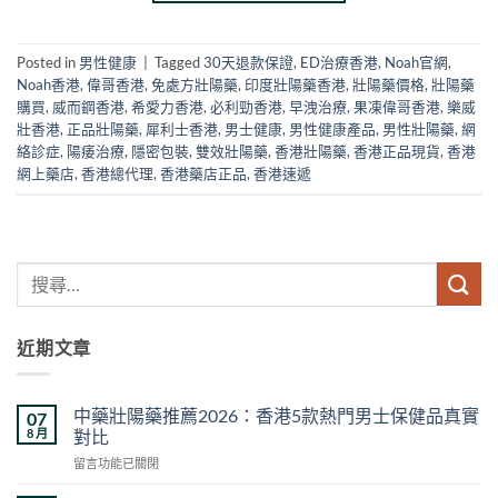
Posted in
男性健康
|
Tagged
30天退款保證
,
ED治療香港
,
Noah官網
,
Noah香港
,
偉哥香港
,
免處方壯陽藥
,
印度壯陽藥香港
,
壯陽藥價格
,
壯陽藥
購買
,
威而鋼香港
,
希愛力香港
,
必利勁香港
,
早洩治療
,
果凍偉哥香港
,
樂威
壯香港
,
正品壯陽藥
,
犀利士香港
,
男士健康
,
男性健康產品
,
男性壯陽藥
,
網
絡診症
,
陽痿治療
,
隱密包裝
,
雙效壯陽藥
,
香港壯陽藥
,
香港正品現貨
,
香港
網上藥店
,
香港總代理
,
香港藥店正品
,
香港速遞
近期文章
中藥壯陽藥推薦2026：香港5款熱門男士保健品真實
07
8 月
對比
在
留言功能已關閉
〈中