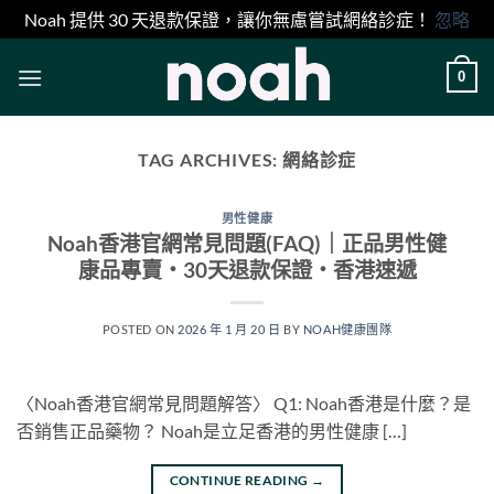
Noah 提供 30 天退款保證，讓你無慮嘗試網絡診症！
忽略
Skip
0
to
content
TAG ARCHIVES:
網絡診症
男性健康
Noah香港官網常見問題(FAQ)｜正品男性健
康品專賣・30天退款保證・香港速遞
POSTED ON
2026 年 1 月 20 日
BY
NOAH健康團隊
〈Noah香港官網常見問題解答〉 Q1: Noah香港是什麼？是
否銷售正品藥物？ Noah是立足香港的男性健康 […]
CONTINUE READING
→