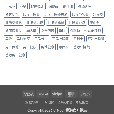
薦：
副
與
用
香
廠
Viagra
不舉
他達拉非
保健品
副作用
助勃延時
安
家
港
必
全
心
5
勃起功能
印度壯陽藥
印度壯陽藥香港
印度學名藥
壯陽藥
利
服
得
款
勁
用
2026〉
中
壯陽藥價格
壯陽藥比較
壯陽藥購買
壯陽藥香港
威而鋼
比
指
中
藥
較
南〉
威而鋼香港
學名藥
安全購買
延時
必利勁
性功能障礙
配
＋
中
方
購
早洩
早洩治療
正品分辨
正品壯陽藥
犀利士
犀利士香港
壯
買
陽
貼
男士保健
男士健康
男性健康
睪固酮
香港壯陽藥
產
士〉
品
中
香港男士健康
邊
款
最
值
得
買？〉
中
Visa
PayPal
Stripe
MasterCard
Cash
On
聯絡我們
常見問題
退款&退貨
隱私政策
Delivery
Copyright 2026 ©
Noah香港官方網店