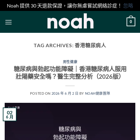
Noah 提供 30 天退款保證，讓你無慮嘗試網絡診症！
忽略
Skip
0
to
content
TAG ARCHIVES:
香港糖尿病人
男性健康
糖尿病與勃起功能障礙｜香港糖尿病人服用
壯陽藥安全嗎？醫生完整分析（2026版）
POSTED ON
2026 年 6 月 2 日
BY
NOAH健康團隊
02
6 月