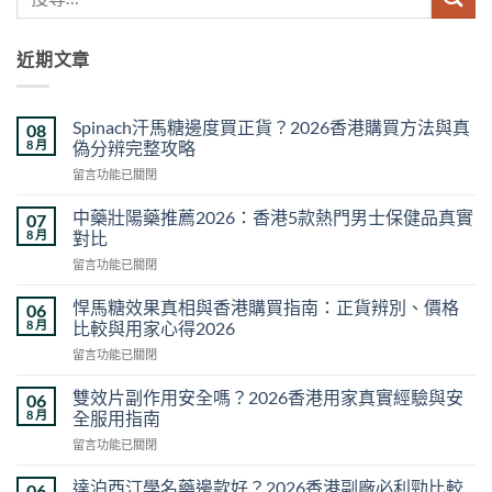
近期文章
Spinach汗馬糖邊度買正貨？2026香港購買方法與真
08
8 月
偽分辨完整攻略
在
留言功能已關閉
〈Spinach
汗
中藥壯陽藥推薦2026：香港5款熱門男士保健品真實
07
馬
8 月
對比
糖
在
留言功能已關閉
邊
〈中
度
藥
買
悍馬糖效果真相與香港購買指南：正貨辨別、價格
06
壯
正
8 月
比較與用家心得2026
陽
貨？
在
留言功能已關閉
藥
2026
〈悍
推
香
馬
薦
雙效片副作用安全嗎？2026香港用家真實經驗與安
06
港
糖
2026：
8 月
全服用指南
購
效
香
買
在
留言功能已關閉
果
港
方
〈雙
真
5
法
效
相
達泊西汀學名藥邊款好？2026香港副廠必利勁比較
06
款
與