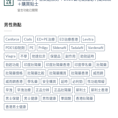
片
與
8 月
＋購買貼士
熱
真
副
香
門
偽
在
留言功能已關閉
作
港
男
分
〈達
用
購
士
辨
泊
安
買
保
完
西
男性熱點
全
指
健
整
汀
嗎？
南：
品
攻
學
2026
正
真
略〉
名
香
貨
Cenforce
Cialis
ED+PE治療
ED治療香港
Levitra
實
中
藥
港
辨
對
邊
用
別、
PDE5抑制劑
PE
Priligy
Sildenafil
Tadalafil
Vardenafil
比〉
款
家
價
中
好？
真
Viagra
不舉
他達拉非
保健品
副作用
助勃延時
格
2026
實
比
香
勃起功能
印度壯陽藥
印度壯陽藥香港
印度學名藥
壯陽藥
經
較
港
驗
與
副
壯陽藥價格
壯陽藥比較
壯陽藥購買
壯陽藥香港
威而鋼
與
用
廠
安
家
威而鋼香港
學名藥
安全購買
延時
必利勁
性功能障礙
必
全
心
利
服
得
早洩
早洩治療
正品分辨
正品壯陽藥
犀利士
犀利士香港
勁
用
2026〉
比
指
中
男士保健
男士健康
男性健康
睪固酮
香港壯陽藥
較
南〉
＋
中
香港男士健康
購
買
貼