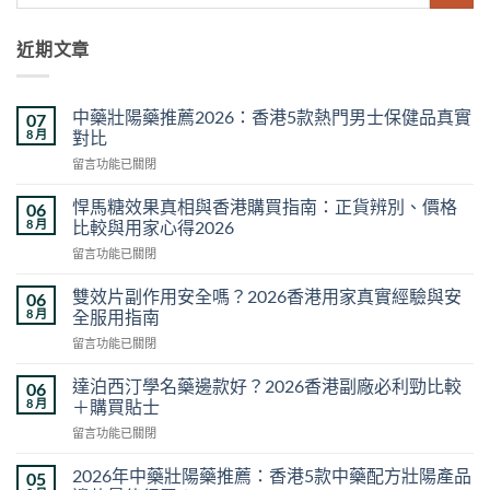
近期文章
中藥壯陽藥推薦2026：香港5款熱門男士保健品真實
07
8 月
對比
在
留言功能已關閉
〈中
藥
悍馬糖效果真相與香港購買指南：正貨辨別、價格
06
壯
8 月
比較與用家心得2026
陽
在
留言功能已關閉
藥
〈悍
推
馬
薦
雙效片副作用安全嗎？2026香港用家真實經驗與安
06
糖
2026：
8 月
全服用指南
效
香
在
留言功能已關閉
果
港
〈雙
真
5
效
相
達泊西汀學名藥邊款好？2026香港副廠必利勁比較
06
款
片
與
8 月
＋購買貼士
熱
副
香
門
在
留言功能已關閉
作
港
男
〈達
用
購
士
泊
安
2026年中藥壯陽藥推薦：香港5款中藥配方壯陽產品
05
買
保
西