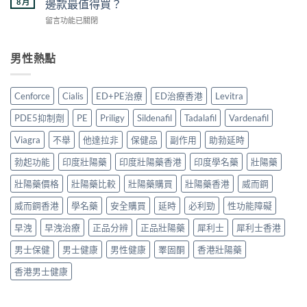
全
8 月
邊款最值得買？
指
健
汀
嗎？
南：
品
在
留言功能已關閉
學
2026
正
真
〈2026
名
香
貨
實
年
藥
港
辨
對
中
男性熱點
邊
用
別、
比〉
藥
款
家
價
中
壯
好？
真
格
陽
2026
實
Cenforce
Cialis
ED+PE治療
ED治療香港
Levitra
比
藥
香
經
較
推
港
驗
PDE5抑制劑
PE
Priligy
Sildenafil
Tadalafil
Vardenafil
與
薦：
副
與
用
香
廠
Viagra
不舉
他達拉非
保健品
副作用
助勃延時
安
家
港
必
全
心
5
勃起功能
印度壯陽藥
印度壯陽藥香港
印度學名藥
壯陽藥
利
服
得
款
勁
用
2026〉
中
壯陽藥價格
壯陽藥比較
壯陽藥購買
壯陽藥香港
威而鋼
比
指
中
藥
較
南〉
威而鋼香港
學名藥
安全購買
延時
必利勁
性功能障礙
配
＋
中
方
購
早洩
早洩治療
正品分辨
正品壯陽藥
犀利士
犀利士香港
壯
買
陽
貼
男士保健
男士健康
男性健康
睪固酮
香港壯陽藥
產
士〉
品
中
香港男士健康
邊
款
最