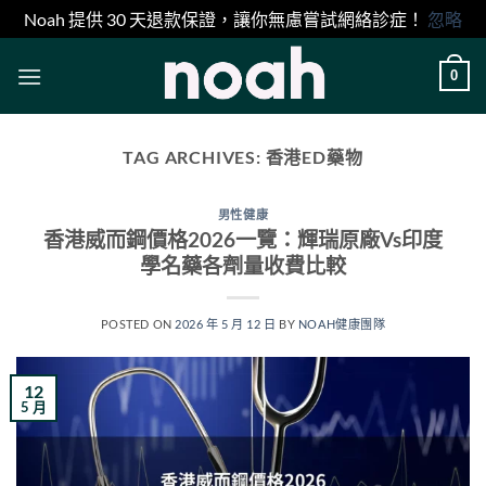
Noah 提供 30 天退款保證，讓你無慮嘗試網絡診症！
忽略
Skip
0
to
content
TAG ARCHIVES:
香港ED藥物
男性健康
香港威而鋼價格2026一覽：輝瑞原廠Vs印度
學名藥各劑量收費比較
POSTED ON
2026 年 5 月 12 日
BY
NOAH健康團隊
12
5 月