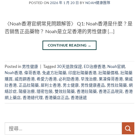
POSTED ON
2026 年 1 月 20 日
BY
NOAH健康團隊
〈Noah香港官網常見問題解答〉 Q1: Noah香港是什麼？是
否銷售正品藥物？ Noah是立足香港的男性健康 […]
CONTINUE READING
→
Posted in
男性健康
|
Tagged
30天退款保證
,
ED治療香港
,
Noah官網
,
Noah香港
,
偉哥香港
,
免處方壯陽藥
,
印度壯陽藥香港
,
壯陽藥價格
,
壯陽藥
購買
,
威而鋼香港
,
希愛力香港
,
必利勁香港
,
早洩治療
,
果凍偉哥香港
,
樂威
壯香港
,
正品壯陽藥
,
犀利士香港
,
男士健康
,
男性健康產品
,
男性壯陽藥
,
網
絡診症
,
陽痿治療
,
隱密包裝
,
雙效壯陽藥
,
香港壯陽藥
,
香港正品現貨
,
香港
網上藥店
,
香港總代理
,
香港藥店正品
,
香港速遞