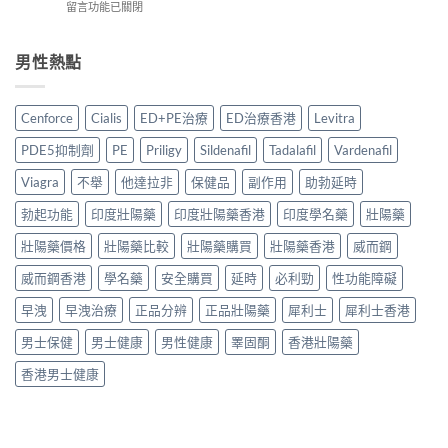
偽
在
留言功能已關閉
作
港
男
分
〈達
用
購
士
辨
泊
安
買
保
完
西
男性熱點
全
指
健
整
汀
嗎？
南：
品
攻
學
2026
正
真
略〉
名
香
貨
Cenforce
Cialis
ED+PE治療
ED治療香港
Levitra
實
中
藥
港
辨
對
邊
用
別、
PDE5抑制劑
PE
Priligy
Sildenafil
Tadalafil
Vardenafil
比〉
款
家
價
中
好？
真
Viagra
不舉
他達拉非
保健品
副作用
助勃延時
格
2026
實
比
香
勃起功能
印度壯陽藥
印度壯陽藥香港
印度學名藥
壯陽藥
經
較
港
驗
與
副
壯陽藥價格
壯陽藥比較
壯陽藥購買
壯陽藥香港
威而鋼
與
用
廠
安
家
威而鋼香港
學名藥
安全購買
延時
必利勁
性功能障礙
必
全
心
利
服
得
早洩
早洩治療
正品分辨
正品壯陽藥
犀利士
犀利士香港
勁
用
2026〉
比
指
中
男士保健
男士健康
男性健康
睪固酮
香港壯陽藥
較
南〉
＋
中
香港男士健康
購
買
貼
士〉
中