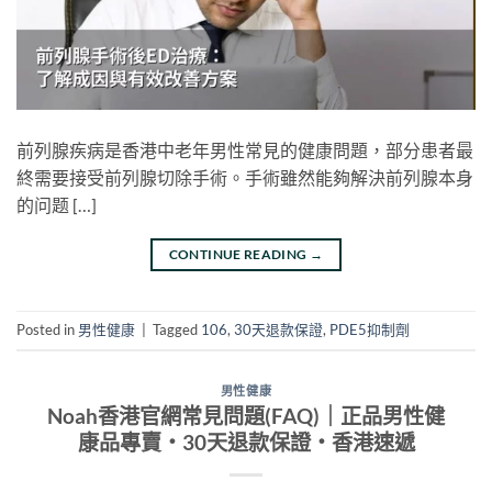
前列腺疾病是香港中老年男性常見的健康問題，部分患者最
終需要接受前列腺切除手術。手術雖然能夠解決前列腺本身
的问题 […]
CONTINUE READING
→
Posted in
男性健康
|
Tagged
106
,
30天退款保證
,
PDE5抑制劑
男性健康
Noah香港官網常見問題(FAQ)｜正品男性健
康品專賣・30天退款保證・香港速遞