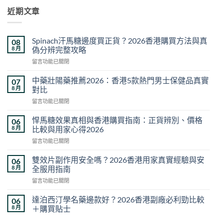
近期文章
Spinach汗馬糖邊度買正貨？2026香港購買方法與真
08
8 月
偽分辨完整攻略
在
留言功能已關閉
〈Spinach
汗
中藥壯陽藥推薦2026：香港5款熱門男士保健品真實
07
馬
8 月
對比
糖
在
留言功能已關閉
邊
〈中
度
藥
買
悍馬糖效果真相與香港購買指南：正貨辨別、價格
06
壯
正
8 月
比較與用家心得2026
陽
貨？
在
留言功能已關閉
藥
2026
〈悍
推
香
馬
薦
雙效片副作用安全嗎？2026香港用家真實經驗與安
06
港
糖
2026：
8 月
全服用指南
購
效
香
買
在
留言功能已關閉
果
港
方
〈雙
真
5
法
效
相
達泊西汀學名藥邊款好？2026香港副廠必利勁比較
06
款
與
片
與
8 月
＋購買貼士
熱
真
副
香
門