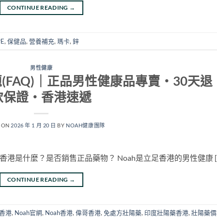
CONTINUE READING
→
PE
,
保健品
,
營養補充
,
瑪卡
,
鋅
男性健康
(FAQ)｜正品男性健康品專賣・30天退
款保證・香港速遞
 ON
2026 年 1 月 20 日
BY
NOAH健康團隊
ah香港是什麼？是否銷售正品藥物？ Noah是立足香港的男性健康 [
CONTINUE READING
→
療香港
,
Noah官網
,
Noah香港
,
偉哥香港
,
免處方壯陽藥
,
印度壯陽藥香港
,
壯陽藥價