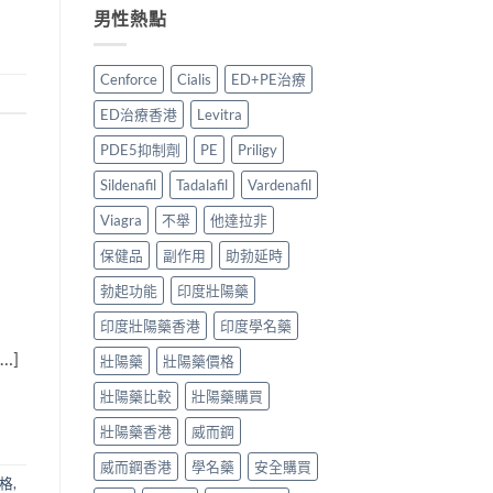
好？
實
中
較
男性熱點
2026
經
藥
與
香
驗
壯
用
港
與
陽
家
Cenforce
Cialis
ED+PE治療
副
安
藥
心
廠
全
推
得
ED治療香港
Levitra
必
服
薦：
2026〉
利
用
香
中
PDE5抑制劑
PE
Priligy
勁
指
港
比
南〉
5
Sildenafil
Tadalafil
Vardenafil
較
中
款
＋
中
Viagra
不舉
他達拉非
購
藥
保健品
副作用
助勃延時
買
配
貼
方
勃起功能
印度壯陽藥
士〉
壯
中
陽
印度壯陽藥香港
印度學名藥
產
品
…]
壯陽藥
壯陽藥價格
邊
款
壯陽藥比較
壯陽藥購買
最
值
壯陽藥香港
威而鋼
得
買？〉
威而鋼香港
學名藥
安全購買
中
格
,