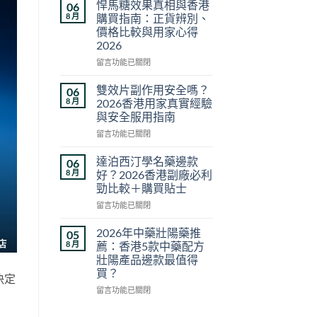
藥
悍馬糖效果真相與香港
06
壯
8 月
購買指南：正貨辨別、
陽
價格比較與用家心得
藥
2026
推
薦
在
留言功能已關閉
2026：
〈悍
香
馬
雙效片副作用安全嗎？
06
港
糖
8 月
2026香港用家真實經驗
5
效
與安全服用指南
款
果
熱
在
真
留言功能已關閉
門
〈雙
相
男
效
與
達泊西汀學名藥邊款
06
士
片
香
8 月
好？2026香港副廠必利
保
副
港
勁比較＋購買貼士
健
作
購
在
品
用
留言功能已關閉
買
〈達
真
安
指
泊
實
全
南：
2026年中藥壯陽藥推
05
西
對
嗎？
正
8 月
薦：香港5款中藥配方
汀
比〉
2026
貨
壯陽產品邊款最值得
學
中
香
辨
買？
名
決定
港
別、
藥
用
在
價
留言功能已關閉
邊
家
〈2026
格
款
真
年
比