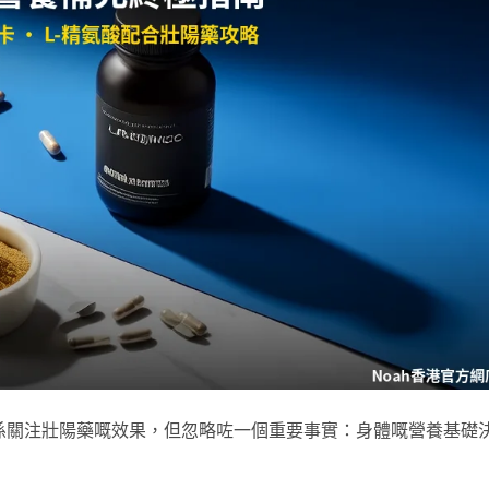
係關注壯陽藥嘅效果，但忽略咗一個重要事實：身體嘅營養基礎