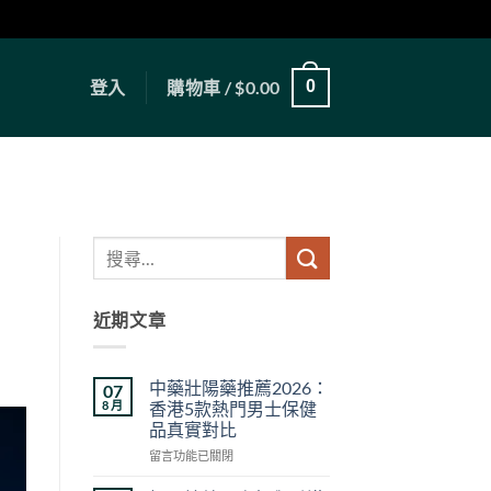
登入
購物車 /
$
0.00
0
近期文章
中藥壯陽藥推薦2026：
07
8 月
香港5款熱門男士保健
品真實對比
在
留言功能已關閉
〈中