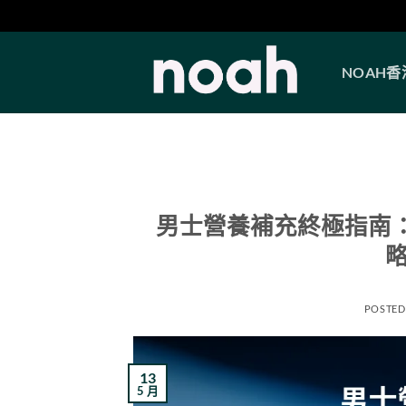
Skip
to
NOAH
content
男士營養補充終極指南：
略
POSTED
13
5 月