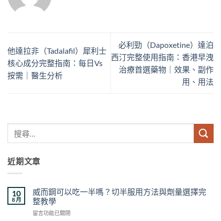
必利勁（Dapoxetine）達泊
他達拉非（Tadalafil）犀利士
西汀完整使用指南：香港早洩
核心成分完整指南：每日Vs
治療首選藥物｜效果、副作
按需｜醫生分析
用、用法
近期文章
威而鋼可以吃一半嗎？切半服用方法與劑量選擇完
10
8 月
整教學
在
留言功能已關閉
〈威