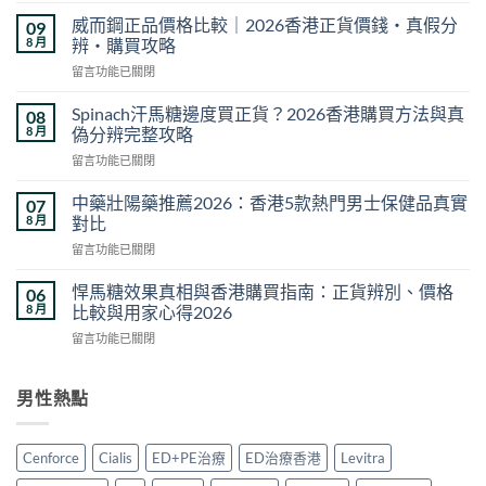
而
威而鋼正品價格比較｜2026香港正貨價錢・真假分
09
鋼
8 月
辨・購買攻略
可
在
留言功能已關閉
以
〈威
吃
而
一
Spinach汗馬糖邊度買正貨？2026香港購買方法與真
08
鋼
半
8 月
偽分辨完整攻略
正
嗎？
在
留言功能已關閉
品
切
〈Spinach
價
半
汗
格
中藥壯陽藥推薦2026：香港5款熱門男士保健品真實
07
服
馬
比
8 月
對比
用
糖
較
方
在
留言功能已關閉
邊
｜
法
〈中
度
2026
與
藥
買
悍馬糖效果真相與香港購買指南：正貨辨別、價格
06
香
劑
壯
正
8 月
比較與用家心得2026
港
量
陽
貨？
正
選
在
留言功能已關閉
藥
2026
貨
擇
〈悍
推
香
價
完
馬
薦
港
錢・
整
糖
男性熱點
2026：
購
真
教
效
香
買
假
學〉
果
港
方
分
中
真
5
法
Cenforce
Cialis
ED+PE治療
ED治療香港
Levitra
辨・
相
款
與
購
與