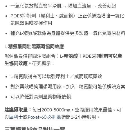
一氧化氮放鬆血管平滑肌 → 增加血流量 → 改善勃起
PDE5抑制劑（犀利士、威而鋼）正正係通過增強一氧化
氮嘅效果嚟發揮作用
補充L-精氨酸就係為身體提供更多製造一氧化氮嘅原材料
L-精氨酸同壯陽藥嘅協同效應
呢個係最值得關注嘅組合：
L-精氨酸＋PDE5抑制劑可以產
生協同效應
。研究顯示：
L-精氨酸補充可以增強犀利士／威而鋼嘅藥效
對於藥效唔夠理想嘅用家，加入L-精氨酸可能係解決方案
可以降低對高劑量藥物嘅依賴
建議攝取量：
每日2000-5000mg，空腹服用效果最佳。可
與
犀利士
或
Poxet-60 必利勁
錯開1-2小時服用。
三種營養補充品對比一覽