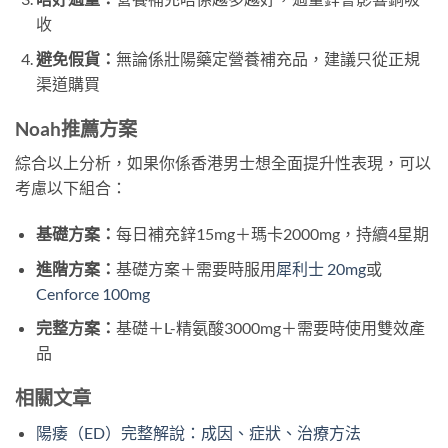
收
避免假貨：
無論係壯陽藥定營養補充品，建議只從正規
渠道購買
Noah推薦方案
綜合以上分析，如果你係香港男士想全面提升性表現，可以
考慮以下組合：
基礎方案：
每日補充鋅15mg＋瑪卡2000mg，持續4星期
進階方案：
基礎方案＋需要時服用
犀利士 20mg
或
Cenforce 100mg
完整方案：
基礎＋L-精氨酸3000mg＋需要時使用雙效產
品
相關文章
陽痿（ED）完整解說：成因、症狀、治療方法