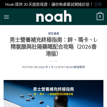
Noah 提供 30 天退款保證，讓你無慮嘗試網絡診症！
忽略
Skip
0
to
content
男性健康
男士營養補充終極指南：鋅、瑪卡、L-
精氨酸與壯陽藥嘅配合攻略（2026香
港版）
POSTED ON
2026 年 5 月 13 日
BY
NOAH健康團隊