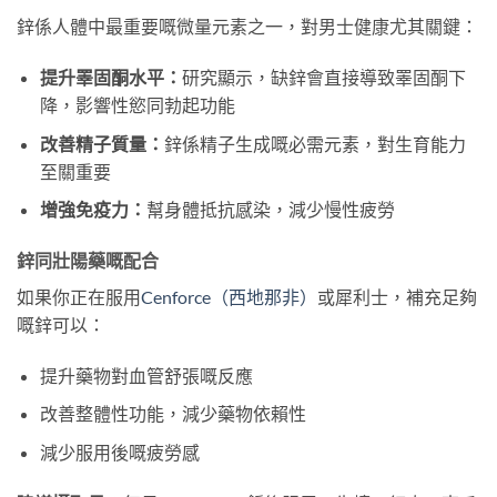
鋅係人體中最重要嘅微量元素之一，對男士健康尤其關鍵：
提升睪固酮水平：
研究顯示，缺鋅會直接導致睪固酮下
降，影響性慾同勃起功能
改善精子質量：
鋅係精子生成嘅必需元素，對生育能力
至關重要
增強免疫力：
幫身體抵抗感染，減少慢性疲勞
鋅同壯陽藥嘅配合
如果你正在服用
Cenforce（西地那非）
或犀利士，補充足夠
嘅鋅可以：
提升藥物對血管舒張嘅反應
改善整體性功能，減少藥物依賴性
減少服用後嘅疲勞感