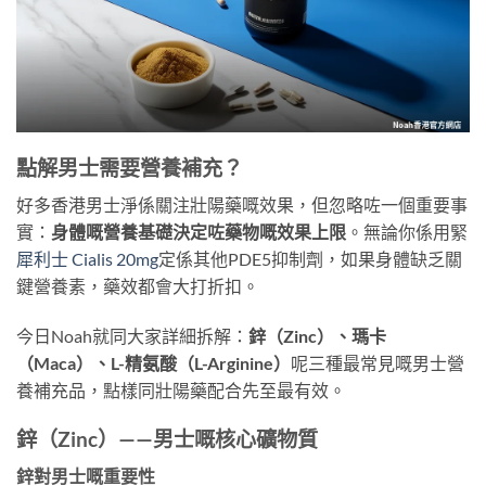
點解男士需要營養補充？
好多香港男士淨係關注壯陽藥嘅效果，但忽略咗一個重要事
實：
身體嘅營養基礎決定咗藥物嘅效果上限
。無論你係用緊
犀利士 Cialis 20mg
定係其他PDE5抑制劑，如果身體缺乏關
鍵營養素，藥效都會大打折扣。
今日Noah就同大家詳細拆解：
鋅（Zinc）、瑪卡
（Maca）、L-精氨酸（L-Arginine）
呢三種最常見嘅男士營
養補充品，點樣同壯陽藥配合先至最有效。
鋅（Zinc）——男士嘅核心礦物質
鋅對男士嘅重要性