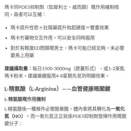
瑪卡同PDE5抑制劑（如犀利士、威而鋼）嘅作用機制唔
同，兩者可以互補：
瑪卡提升性慾＋壯陽藥提升勃起硬度＝雙重效果
瑪卡冇藥物交互作用，可以安全同時服用
對於有
輕度ED
問題嘅男士，瑪卡可能已經足夠，未必需
要馬上用藥
建議攝取量：
每日1500-3000mg（膠囊形式），或1-2茶匙
瑪卡粉末。建議連續服用4-8星期先見到明顯效果。
L-精氨酸（L-Arginine）——血管健康嘅關鍵
L-精氨酸嘅作用機制
L-精氨酸係一種條件必需胺基酸，體內會將其轉化為
一氧化
氮（NO）
。而一氧化氮正正就係PDE5抑制劑發揮作用嘅關
鍵分子：