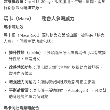
建議攝取量：
每日15-30mg，飯後服用。生蠔、紅肉、南瓜
籽都係豐富嘅鋅來源。
瑪卡（Maca）——秘魯人參嘅威力
瑪卡嘅功效
瑪卡根（Maca Root）源於秘魯安第斯山脈，被譽為「秘魯
人參」。佢嘅主要功效包括：
提升性慾（Libido）：
多項臨床研究證實瑪卡可以有效提
升性慾，無論男女
改善勃起功能：
瑪卡嘅天然化合物可以幫助血管舒張，
增強血液循環
增強體力同耐力：
運動表現同性表現都有正面影響
平衡荷爾蒙：
瑪卡係一種適應原（Adaptogen），可以幫
助身體調節壓力荷爾蒙
瑪卡同壯陽藥嘅配合