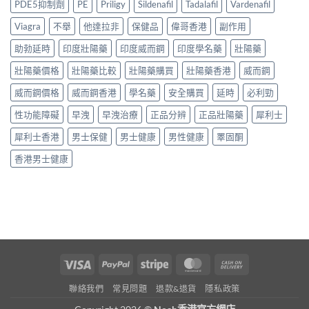
熱
真
PDE5抑制劑
PE
Priligy
Sildenafil
Tadalafil
Vardenafil
買
香
門
偽
攻
港
男
Viagra
不舉
他達拉非
保健品
偉哥香港
副作用
分
略〉
購
士
辨
中
買
助勃延時
印度壯陽藥
印度威而鋼
印度學名藥
壯陽藥
保
完
指
健
整
南：
壯陽藥價格
壯陽藥比較
壯陽藥購買
壯陽藥香港
威而鋼
品
攻
正
真
略〉
威而鋼價格
威而鋼香港
學名藥
安全購買
延時
必利勁
貨
實
中
辨
對
性功能障礙
早洩
早洩治療
正品分辨
正品壯陽藥
犀利士
別、
比〉
價
中
犀利士香港
男士保健
男士健康
男性健康
睪固酮
格
比
香港男士健康
較
與
用
家
心
得
2026〉
中
Visa
PayPal
Stripe
MasterCard
Cash
On
聯絡我們
常見問題
退款&退貨
隱私政策
Delivery