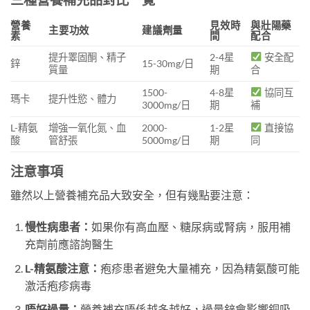
營養
見效時
與壯陽藥
主要功效
建議劑量
素
間
配合
提升睪固酮、精子
2-4星
安全配
鋅
15-30mg/日
質量
期
合
1500-
4-8星
協同互
瑪卡
提升性慾、體力
3000mg/日
期
補
L-精氨
增強一氧化氮、血
2000-
1-2星
直接協
酸
管舒張
5000mg/日
期
同
注意事項
雖然以上營養補充品大致安全，但有幾點要注意：
慢性病患者：
如果你有高血壓、糖尿病或腎病，服用補
充劑前應諮詢醫生
L-精氨酸注意：
疱疹患者避免大量補充，因為精氨酸可能
激活疱疹病毒
唔好過量：
營養補充唔係越多越好，過量鋅會影響銅吸