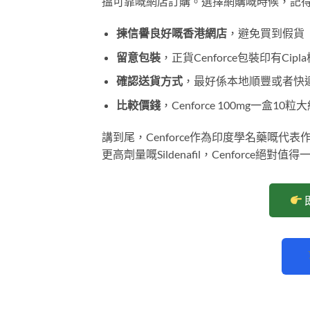
搵可靠嘅網店訂購。選擇網購嘅時候，記
揀信譽良好嘅香港網店
，避免買到假貨
留意包裝
，正貨Cenforce包裝印有Cip
確認送貨方式
，最好係本地順豐或者快
比較價錢
，Cenforce 100mg一盒
講到尾，Cenforce作為印度學名藥嘅代
更高劑量嘅Sildenafil，Cenforce絕對值