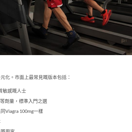
？
夠多元化。市面上最常見嘅版本包括：
質敏感嘅人士
0mg同等劑量，標準入門之選
iagra 100mg一樣
本
果嘅用家