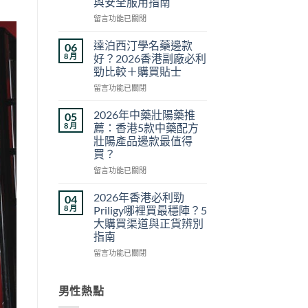
與安全服用指南
果
在
真
留言功能已關閉
〈雙
相
效
與
達泊西汀學名藥邊款
06
片
香
8 月
好？2026香港副廠必利
副
港
勁比較＋購買貼士
作
購
在
用
留言功能已關閉
買
〈達
安
指
泊
全
南：
2026年中藥壯陽藥推
05
西
嗎？
正
8 月
薦：香港5款中藥配方
汀
2026
貨
壯陽產品邊款最值得
學
香
辨
買？
名
港
別、
藥
用
在
價
留言功能已關閉
邊
家
〈2026
格
款
真
年
比
2026年香港必利勁
04
好？
實
中
較
8 月
Priligy哪裡買最穩陣？5
2026
經
藥
與
大購買渠道與正貨辨別
香
驗
壯
用
指南
港
與
陽
家
副
安
藥
心
在
留言功能已關閉
廠
全
推
得
〈2026
必
服
薦：
2026〉
年
利
用
香
中
香
男性熱點
勁
指
港
港