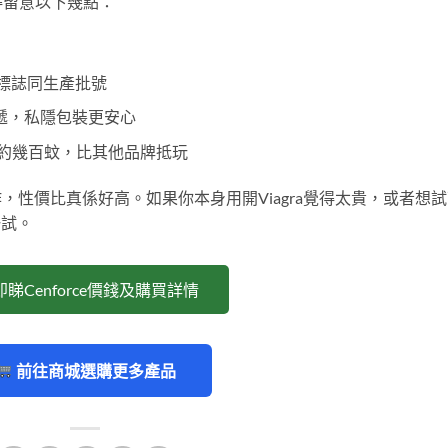
得留意以下幾點：
la標誌同生產批號
遞，私隱包裝更安心
10粒大約幾百蚊，比其他品牌抵玩
表作，性價比真係好高。如果你本身用開Viagra覺得太貴，或者想
得一試。
即睇Cenforce價錢及購買詳情
前往商城選購更多產品