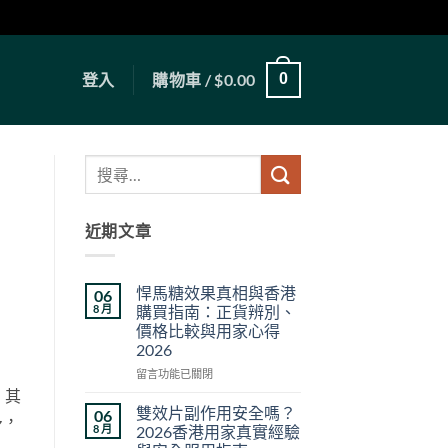
登入
購物車 /
$
0.00
0
近期文章
悍馬糖效果真相與香港
06
8 月
購買指南：正貨辨別、
價格比較與用家心得
2026
在
留言功能已關閉
〈悍
，其
馬
雙效片副作用安全嗎？
06
多，
糖
8 月
2026香港用家真實經驗
效