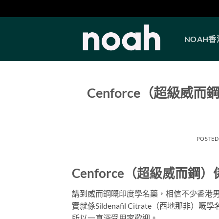
Skip
to
NOAH
content
Cenforce（超級威
POSTED
Cenforce（超級威而鋼
講到威而鋼嘅印度學名藥，相信不少香港男士都聽過
實就係Sildenafil Citrate（西地
所以一直深受用家歡迎。