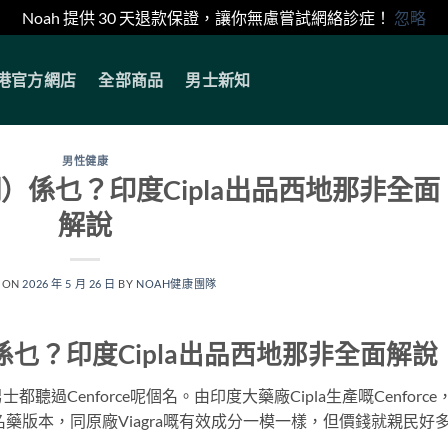
Noah 提供 30 天退款保證，讓你無慮嘗試網絡診症！
忽略
香港官方網店
全部商品
男士新知
男性健康
而鋼）係乜？印度Cipla出品西地那非全面
解說
 ON
2026 年 5 月 26 日
BY
NOAH健康團隊
）係乜？印度Cipla出品西地那非全面解說
Cenforce呢個名。由印度大藥廠Cipla生產嘅Cenforce
那非）嘅學名藥版本，同原廠Viagra嘅有效成分一模一樣，但價錢就親民好