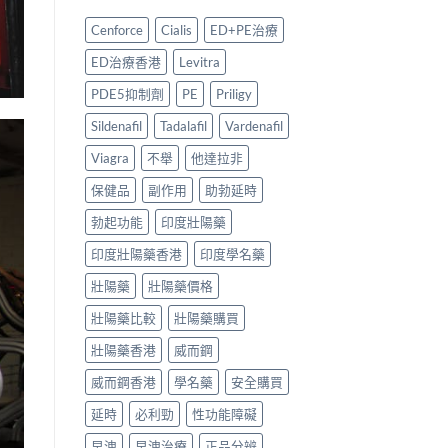
比
南〉
5
必
較
中
款
利
Cenforce
Cialis
ED+PE治療
＋
中
勁
購
藥
Priligy
ED治療香港
Levitra
買
配
哪
貼
方
裡
PDE5抑制劑
PE
Priligy
士〉
壯
買
中
陽
最
Sildenafil
Tadalafil
Vardenafil
產
穩
品
陣？
Viagra
不舉
他達拉非
邊
5
保健品
副作用
助勃延時
款
大
最
購
勃起功能
印度壯陽藥
值
買
得
渠
印度壯陽藥香港
印度學名藥
買？〉
道
中
與
壯陽藥
壯陽藥價格
正
貨
壯陽藥比較
壯陽藥購買
辨
別
壯陽藥香港
威而鋼
指
南〉
威而鋼香港
學名藥
安全購買
中
延時
必利勁
性功能障礙
早洩
早洩治療
正品分辨