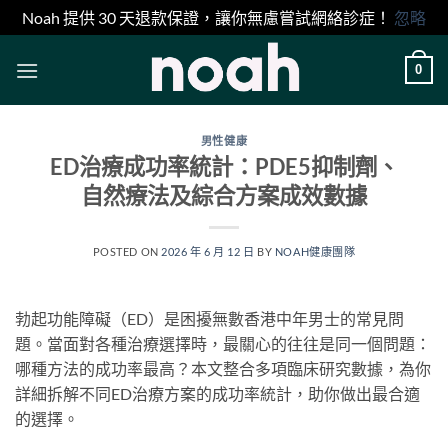
Noah 提供 30 天退款保證，讓你無慮嘗試網絡診症！
忽略
Skip
0
to
content
男性健康
ED治療成功率統計：PDE5抑制劑、
自然療法及綜合方案成效數據
POSTED ON
2026 年 6 月 12 日
BY
NOAH健康團隊
勃起功能障礙（ED）是困擾無數香港中年男士的常見問
題。當面對各種治療選擇時，最關心的往往是同一個問題：
哪種方法的成功率最高？本文整合多項臨床研究數據，為你
詳細拆解不同ED治療方案的成功率統計，助你做出最合適
的選擇。