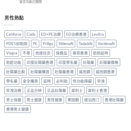
在
留言功能已關閉
推
裡
藥
較
〈雙
薦
買
配
＋
效
2026：
最
方
購
威
男性熱點
香
穩
壯
買
而
港
陣？
陽
貼
鋼
5
5
產
士〉
必
款
大
Cenforce
Cialis
ED+PE治療
ED治療香港
Levitra
品
中
利
他
購
邊
勁
達
買
PDE5抑制劑
PE
Priligy
Sildenafil
Tadalafil
Vardenafil
款
比
拉
渠
最
較：
非
Viagra
不舉
他達拉非
保健品
偉哥香港
助勃延時
道
值
2026
Generic
與
得
香
勃起功能
印度壯陽藥香港
印度學名藥
壯陽藥
壯陽藥價格
全
正
買？〉
港
面
貨
中
雙
壯陽藥比較
壯陽藥購買
壯陽藥香港
威而鋼
威而鋼香港
比
辨
效
較
別
學名藥
安全購買
延時
必利勁
性功能障礙
早洩
片
與
指
怎
購
南〉
早洩治療
正品分辨
正品壯陽藥
犀利士
犀利士香港
麼
買
中
選？
指
男士保健
男士健康
男性健康
睪固酮
達泊西汀
香港壯陽藥
效
南〉
果、
中
香港男士健康
價
錢
與
購
買