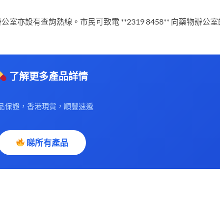
設有查詢熱線。市民可致電 **2319 8458** 向藥物辦公室
，
了解更多產品詳情
品保證，香港現貨，順豐速遞
睇所有產品