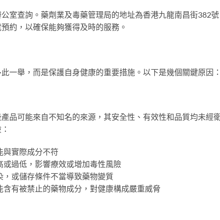
公室查詢。藥劑業及毒藥管理局的地址為香港九龍南昌街382號
電預約，以確保能夠獲得及時的服務。
多此一舉，而是保護自身健康的重要措施。以下是幾個關鍵原因
些產品可能來自不知名的來源，其安全性、有效性和品質均未經
險：
可能與實際成分不符
能過高或過低，影響療效或增加毒性風險
到污染，或儲存條件不當導致藥物變質
品可能含有被禁止的藥物成分，對健康構成嚴重威脅