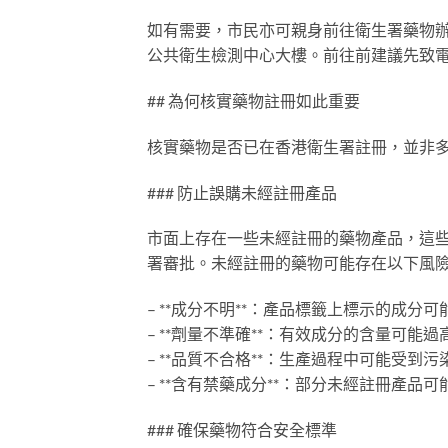
如有需要，市民亦可親身前往衛生署藥物辦
公共衛生檢測中心大樓。前往前建議先致
## 為何核實藥物註冊如此重要
核實藥物是否已在香港衛生署註冊，並非
### 防止誤購未經註冊產品
市面上存在一些未經註冊的藥物產品，這
署審批。未經註冊的藥物可能存在以下風
– **成分不明**：產品標籤上標示的成分
– **劑量不準確**：有效成分的含量可
– **品質不合格**：生產過程中可能受
– **含有禁藥成分**：部分未經註冊產
### 確保藥物符合安全標準