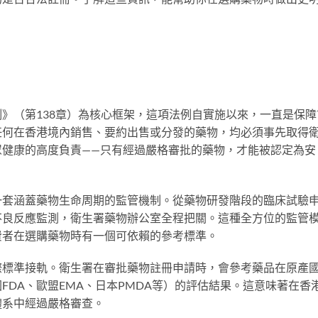
》（第138章）為核心框架，這項法例自實施以來，一直是保障
任何在香港境內銷售、要約出售或分發的藥物，均必須事先取得
眾健康的高度負責——只有經過嚴格審批的藥物，才能被認定為安
一套涵蓋藥物生命周期的監管機制。從藥物研發階段的臨床試驗
不良反應監測，衛生署藥物辦公室全程把關。這種全方位的監管
費者在選購藥物時有一個可依賴的參考標準。
際標準接軌。衛生署在審批藥物註冊申請時，會參考藥品在原產
FDA、歐盟EMA、日本PMDA等）的評估結果。這意味著在香
體系中經過嚴格審查。