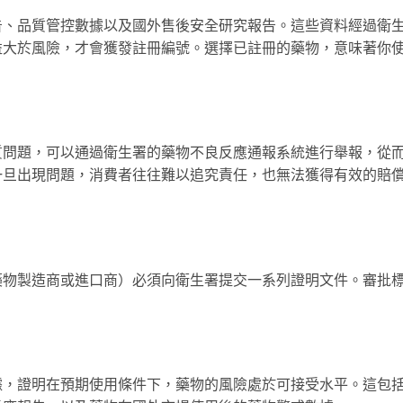
告、品質管控數據以及國外售後安全研究報告。這些資料經過衛
益大於風險，才會獲發註冊編號。選擇已註冊的藥物，意味著你
質問題，可以通過衛生署的藥物不良反應通報系統進行舉報，從
一旦出現問題，消費者往往難以追究責任，也無法獲得有效的賠
藥物製造商或進口商）必須向衛生署提交一系列證明文件。審批
據，證明在預期使用條件下，藥物的風險處於可接受水平。這包