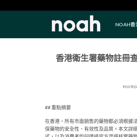
Skip
to
NOAH
content
香港衛生署藥物註冊
POSTED
## 重點摘要
在香港，所有市面銷售的藥物都必須根據法
保藥物的安全性、有效性及品質。本文詳
式，以及消費者如何透過官方渠道核實藥