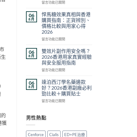
在
度
留言功能已關閉
〈中
買
藥
正
悍馬糖效果真相與香港
06
壯
貨？
8 月
購買指南：正貨辨別、
陽
2026
價格比較與用家心得
藥
香
2026
推
港
薦
購
在
留言功能已關閉
2026：
買
〈悍
市
香
方
馬
雙效片副作用安全嗎？
06
港
法
糖
8 月
2026香港用家真實經驗
衛生
5
與
效
與安全服用指南
款
真
果
熱
在
偽
真
留言功能已關閉
門
〈雙
分
相
男
效
辨
與
達泊西汀學名藥邊款
06
士
片
申
完
香
8 月
好？2026香港副廠必利
保
副
整
港
勁比較＋購買貼士
模
健
作
攻
購
在
品
用
留言功能已關閉
略〉
買
〈達
真
安
中
指
泊
實
全
南：
國的
西
對
嗎？
男性熱點
正
汀
比〉
2026
貨
港獲
學
中
香
辨
名
港
別、
Cenforce
Cialis
ED+PE治療
藥