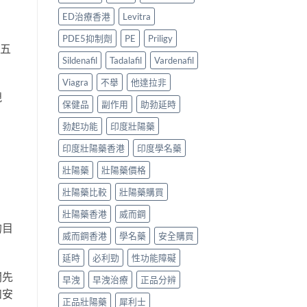
用
價
邊
家
格
ED治療香港
Levitra
款
真
比
好？
實
較
PDE5抑制劑
PE
Priligy
2026
接五
經
與
香
驗
用
Sildenafil
Tadalafil
Vardenafil
港
與
家
副
Viagra
不舉
他達拉非
安
心
廠
全
得
規
保健品
副作用
助勃延時
必
服
2026〉
利
用
中
勃起功能
印度壯陽藥
勁
指
比
南〉
印度壯陽藥香港
印度學名藥
較
中
＋
壯陽藥
壯陽藥價格
購
買
壯陽藥比較
壯陽藥購買
貼
士〉
壯陽藥香港
威而鋼
中
的目
威而鋼香港
學名藥
安全購買
延時
必利勁
性功能障礙
間先
早洩
早洩治療
正品分辨
和安
正品壯陽藥
犀利士