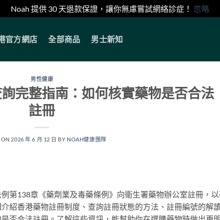
Noah 提供 30 天退款保證，讓你無慮嘗試網絡診症！
忽略
香港官方網店
全部商品
男士新知
男性健康
查詢完整指南：如何核實藥物是否合法
註冊
 ON
2026 年 6 月 12 日
BY
NOAH健康團隊
例第138章《藥劑業及毒藥條例》向衛生署藥物辦公室註冊，以
細介紹香港藥物註冊制度、查詢註冊狀態的方法、註冊編號的解
物是否合法註冊。了解這些資訊，能幫助你在選購藥物時做出更