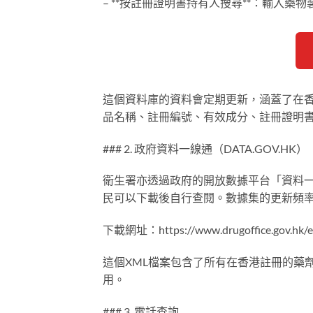
– **按註冊證明書持有人搜尋**：輸入藥
這個資料庫的資料會定期更新，涵蓋了在
品名稱、註冊編號、有效成分、註冊證明
### 2. 政府資料一線通（DATA.GOV.HK）
衛生署亦透過政府的開放數據平台「資料一
民可以下載後自行查閱。數據集的更新頻
下載網址：https://www.drugoffice.gov.hk/ep
這個XML檔案包含了所有在香港註冊的藥
用。
### 3. 電話查詢