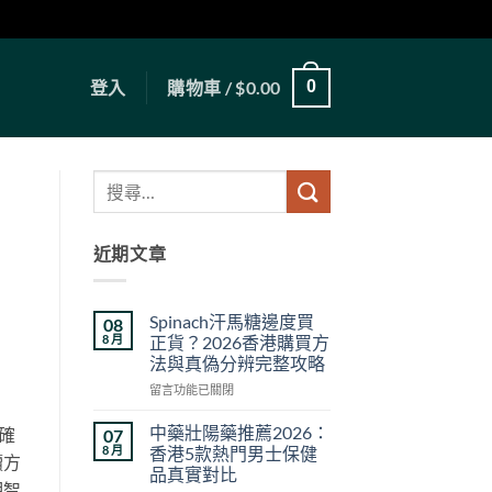
登入
購物車 /
$
0.00
0
近期文章
Spinach汗馬糖邊度買
08
8 月
正貨？2026香港購買方
法與真偽分辨完整攻略
在
留言功能已關閉
〈Spinach
汗
中藥壯陽藥推薦2026：
確
07
馬
8 月
香港5款熱門男士保健
讀方
糖
品真實對比
邊
明智