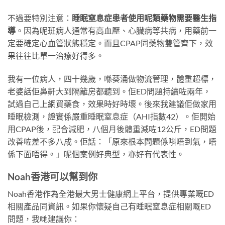
不過要特別注意：
睡眠窒息症患者使用呢類藥物需要醫生指
導
。因為呢班病人通常有高血壓、心臟病等共病，用藥前一
定要確定心血管狀態穩定。而且CPAP同藥物雙管齊下，效
果往往比單一治療好得多。
我有一位病人，四十幾歲，喺葵涌做物流管理，體重超標，
老婆話佢鼻鼾大到隔籬房都聽到。佢ED問題持續咗兩年，
試過自己上網買藥食，效果時好時壞。後來我建議佢做家用
睡眠檢測，證實係嚴重睡眠窒息症（AHI指數42）。佢開始
用CPAP後，配合減肥，八個月後體重減咗12公斤，ED問題
改善咗差不多八成。佢話：「原來根本問題係唞唔到氣，唔
係下面唔得。」呢個案例好典型，亦好有代表性。
Noah香港可以幫到你
Noah香港作為全港最大男士健康網上平台，提供專業嘅ED
相關產品同資訊。如果你懷疑自己有睡眠窒息症相關嘅ED
問題，我哋建議你：