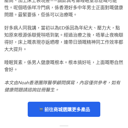
壓高、加上床上表現差——請認真考慮睡眠窒息症嘅可能
性。呢個唔係咩冷門病，係香港好多中年男士正面對嘅健康
問題。最緊要係，佢係可以治療嘅。
好多病人同我講，當初以為ED係因為年紀大、壓力大，點
知原來根源係瞓覺唞唔到氣。經過治療之後，唔單止夜晚瞓
得好，床上嘅表現亦返晒嚟，連帶日頭嘅精神同工作效率都
大大提升。
睡眠質素，係男人健康嘅根本。根本搞好咗，上面嘅嘢自然
會好。
本文由Noah香港團隊醫學顧問撰寫，內容僅供參考，如有
健康問題請諮詢註冊醫生。
前往商城選購更多產品