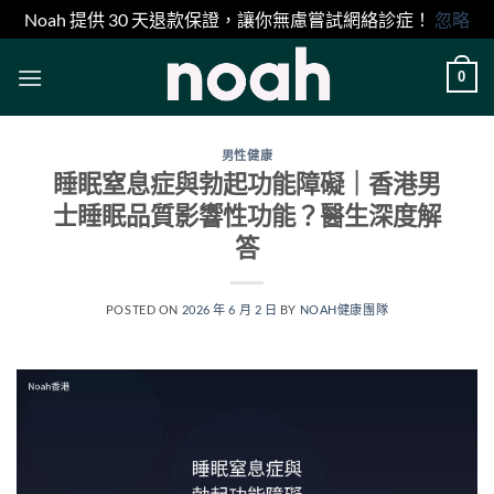
Noah 提供 30 天退款保證，讓你無慮嘗試網絡診症！
忽略
Skip
0
to
content
男性健康
睡眠窒息症與勃起功能障礙｜香港男
士睡眠品質影響性功能？醫生深度解
答
POSTED ON
2026 年 6 月 2 日
BY
NOAH健康團隊