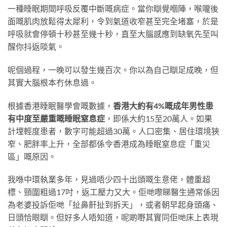
一種睡眠期間呼吸反覆中斷嘅病症。當你瞓覺嗰陣，喉嚨後
面嘅肌肉放鬆得太犀利，令到氣道收窄甚至完全堵塞，於是
呼吸就會停頓十秒甚至幾十秒，直至大腦感應到缺氧先至叫
醒你抖返啖氣。
呢個過程，一晚可以發生幾百次。你以為自己瞓足成晚，但
其實大腦根本冇休息過。
根據香港睡眠醫學會嘅數據，
香港大約有4%嘅成年男性患
有中度至嚴重嘅睡眠窒息症
，即係大約15至20萬人。如果
計埋輕度患者，數字可能超過30萬。人口密集、居住環境狹
窄、肥胖率上升，全部都係令香港成為睡眠窒息症「重災
區」嘅原因。
我喺中環執業多年，見過唔少四十出頭嘅生意佬，體重超
標、頸圍粗過17吋，返工壓力又大。佢哋嚟睇醫生通常係因
為老婆投訴佢哋「扯鼻鼾扯到拆天」，或者朝早起身頭痛、
日頭恰眼瞓。但好多人唔知道，呢啲嘢其實同佢哋床上表現