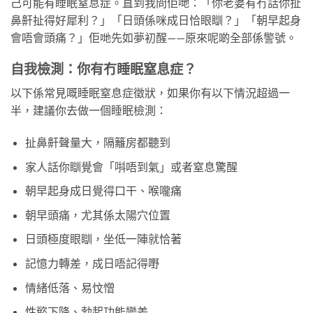
己可能有睡眠窒息症。直到我問佢哋：「你老婆有冇話你扯
鼻鼾扯得好犀利？」「日頭係咪成日恰眼瞓？」「朝早起身
會唔會頭痛？」佢哋先如夢初醒——原來呢啲全部係警號。
自我檢測：你有冇睡眠窒息症？
以下係常見嘅睡眠窒息症徵狀，如果你有以下情況超過一
半，建議你去做一個睡眠檢測：
扯鼻鼾聲量大，隔籬房都聽到
家人話你瞓覺會「唞唔到氣」或者窒息驚醒
朝早起身成日覺得口干、喉嚨痛
朝早頭痛，尤其係太陽穴位置
日頭極度眼瞓，坐低一陣就恰著
記憶力轉差，成日唔記得嘢
情緒低落、易忟憎
性慾下降、勃起功能變差