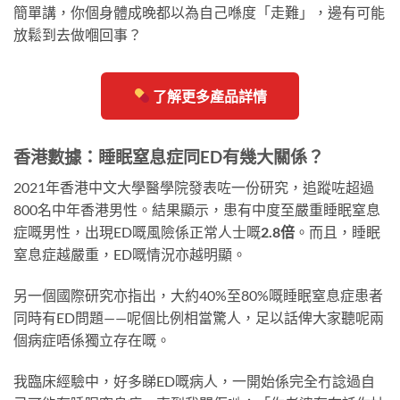
簡單講，你個身體成晚都以為自己喺度「走難」，邊有可能
放鬆到去做嗰回事？
了解更多產品詳情
香港數據：睡眠窒息症同ED有幾大關係？
2021年香港中文大學醫學院發表咗一份研究，追蹤咗超過
800名中年香港男性。結果顯示，患有中度至嚴重睡眠窒息
症嘅男性，出現ED嘅風險係正常人士嘅
2.8倍
。而且，睡眠
窒息症越嚴重，ED嘅情況亦越明顯。
另一個國際研究亦指出，大約40%至80%嘅睡眠窒息症患者
同時有ED問題——呢個比例相當驚人，足以話俾大家聽呢兩
個病症唔係獨立存在嘅。
我臨床經驗中，好多睇ED嘅病人，一開始係完全冇諗過自