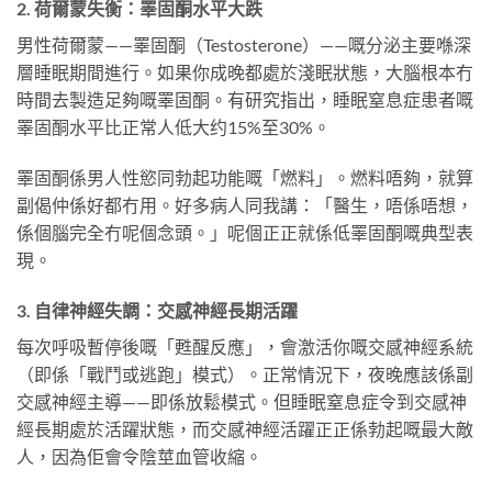
2. 荷爾蒙失衡：睪固酮水平大跌
男性荷爾蒙——睪固酮（Testosterone）——嘅分泌主要喺深
層睡眠期間進行。如果你成晚都處於淺眠狀態，大腦根本冇
時間去製造足夠嘅睪固酮。有研究指出，睡眠窒息症患者嘅
睪固酮水平比正常人低大约15%至30%。
睪固酮係男人性慾同勃起功能嘅「燃料」。燃料唔夠，就算
副偈仲係好都冇用。好多病人同我講：「醫生，唔係唔想，
係個腦完全冇呢個念頭。」呢個正正就係低睪固酮嘅典型表
現。
3. 自律神經失調：交感神經長期活躍
每次呼吸暫停後嘅「甦醒反應」，會激活你嘅交感神經系統
（即係「戰鬥或逃跑」模式）。正常情況下，夜晚應該係副
交感神經主導——即係放鬆模式。但睡眠窒息症令到交感神
經長期處於活躍狀態，而交感神經活躍正正係勃起嘅最大敵
人，因為佢會令陰莖血管收縮。