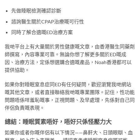
先做睡眠檢測確認診斷
諮詢醫生關於CPAP治療嘅可行性
同時了解合適嘅ED治療方案
我哋平台上有大量關於男性健康嘅文章，由香港醫生同藥劑
師撰寫，內容專業可靠。無論你想了解更多關於ED嘅成
因、治療方法，定係想選購合適嘅產品，Noah香港都可以
提供協助。
如果你對睡眠窒息症同ED有任何疑問，歡迎瀏覽我哋網站
嘅其他文章，或者直接聯絡我哋嘅專業團隊。記住，性功能
問題唔係咩羞恥嘅事，正視問題、及早處理，先係對自己同
伴侶負責嘅表現。
總結：睡眠質素唔好，唔好只係怪壓力大
如果你或者你嘅伴侶有以下情況——鼻鼾大、日頭眼瞓、血