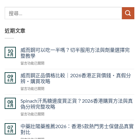
近期文章
威而鋼可以吃一半嗎？切半服用方法與劑量選擇完
10
8 月
整教學
在
留言功能已關閉
〈威
而
威而鋼正品價格比較｜2026香港正貨價錢・真假分
09
鋼
8 月
辨・購買攻略
可
在
留言功能已關閉
以
〈威
吃
而
一
Spinach汗馬糖邊度買正貨？2026香港購買方法與真
08
鋼
半
8 月
偽分辨完整攻略
正
嗎？
在
留言功能已關閉
品
切
〈Spinach
價
半
汗
格
中藥壯陽藥推薦2026：香港5款熱門男士保健品真實
07
服
馬
比
8 月
對比
用
糖
較
方