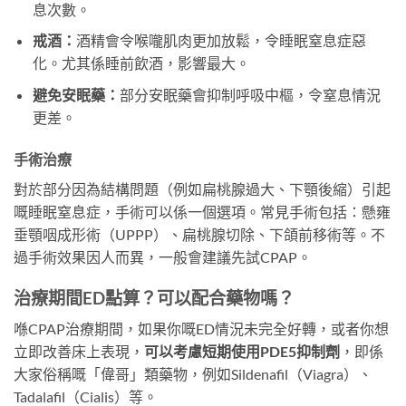
息次數。
戒酒：
酒精會令喉嚨肌肉更加放鬆，令睡眠窒息症惡
化。尤其係睡前飲酒，影響最大。
避免安眠藥：
部分安眠藥會抑制呼吸中樞，令窒息情況
更差。
手術治療
對於部分因為結構問題（例如扁桃腺過大、下顎後縮）引起
嘅睡眠窒息症，手術可以係一個選項。常見手術包括：懸雍
垂顎咽成形術（UPPP）、扁桃腺切除、下頜前移術等。不
過手術效果因人而異，一般會建議先試CPAP。
治療期間ED點算？可以配合藥物嗎？
喺CPAP治療期間，如果你嘅ED情況未完全好轉，或者你想
立即改善床上表現，
可以考慮短期使用PDE5抑制劑
，即係
大家俗稱嘅「偉哥」類藥物，例如Sildenafil（Viagra）、
Tadalafil（Cialis）等。