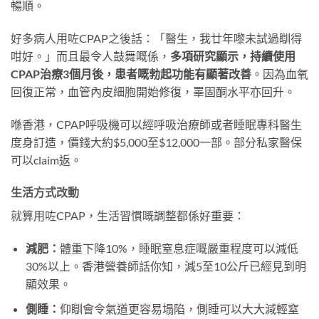
暢順。
好多病人用咗CPAP之後話：「醫生，我廿年嚟未試過瞓得
咁好。」而且最令人鼓舞嘅係，
多項研究顯示，持續使用
CPAP治療3個月後，患者嘅勃起功能有顯著改善
。因為血氧
回復正常，血管內皮細胞開始修復，睪固酮水平亦回升。
喺香港，CPAP呼吸機可以經呼吸治療師或者睡眠專科醫生
度身訂造，價錢大約$5,000至$12,000一部。部分私家醫保
可以claim返。
生活方式改動
就算用咗CPAP，生活習慣嘅調整都係好重要：
減肥：
體重下降10%，睡眠窒息症嘅嚴重程度可以減低
30%以上。香港營養師話你知，減5至10公斤已經見到明
顯效果。
側睡：
仰瞓會令氣道更容易塌陷，側睡可以大大減輕窒