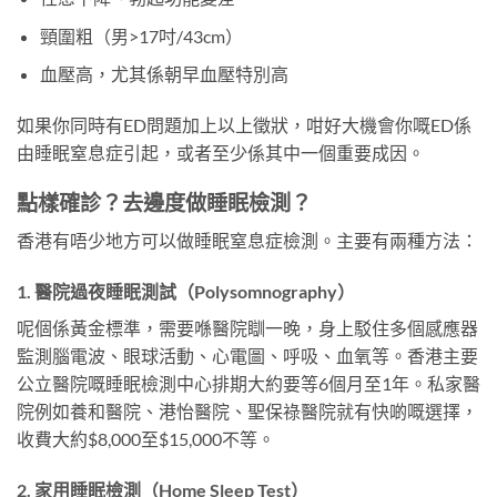
頸圍粗（男>17吋/43cm）
血壓高，尤其係朝早血壓特別高
如果你同時有ED問題加上以上徵狀，咁好大機會你嘅ED係
由睡眠窒息症引起，或者至少係其中一個重要成因。
點樣確診？去邊度做睡眠檢測？
香港有唔少地方可以做睡眠窒息症檢測。主要有兩種方法：
1. 醫院過夜睡眠測試（Polysomnography）
呢個係黃金標準，需要喺醫院瞓一晚，身上駁住多個感應器
監測腦電波、眼球活動、心電圖、呼吸、血氧等。香港主要
公立醫院嘅睡眠檢測中心排期大約要等6個月至1年。私家醫
院例如養和醫院、港怡醫院、聖保祿醫院就有快啲嘅選擇，
收費大約$8,000至$15,000不等。
2. 家用睡眠檢測（Home Sleep Test）