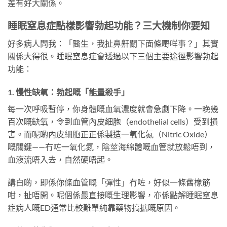
差有好大關係。
睡眠窒息症點樣影響勃起功能？三大機制你要知
好多病人問我：「醫生，我扯鼻鼾關下面條嘢咩事？」其實
關係大得很。睡眠窒息症會透過以下三個主要途徑影響勃起
功能：
1. 慢性缺氧：勃起嘅「能量殺手」
每一次呼吸暫停，你身體嘅血氧濃度就會急劇下降。一晚幾
百次嘅缺氧，令到血管內皮細胞（endothelial cells）受到損
害。而呢啲內皮細胞正正係製造一氧化氮（Nitric Oxide）
嘅關鍵——冇咗一氧化氮，陰莖海綿體嘅血管就放鬆唔到，
血液流唔入去，自然硬唔起。
講白啲，即係你條血管嘅「彈性」冇咗，好似一條舊橡筋
咁，扯唔開。呢個係最直接嘅生理影響，亦係點解睡眠窒息
症病人嘅ED通常比較難單純靠藥物搞掂嘅原因。