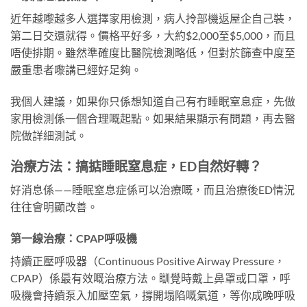
近年越嚟越多人選擇家用檢測，病人拎部機返屋企自己裝，
第二日交還就得。價格平好多，大約$2,000至$5,000，而且
唔使排期。雖然準確度比醫院檢測略低，但對於篩查中度至
嚴重患者嚟講已經好足夠。
我個人建議，如果你只係想知道自己有冇睡眠窒息症，先做
家用檢測係一個合理嘅起點。如果結果顯示有問題，再去醫
院做詳細測試。
治療方法：搞掂睡眠窒息症，ED自然好轉？
好消息係——睡眠窒息症係可以治療嘅，而且治療後ED情況
往往會明顯改善。
第一線治療：CPAP呼吸機
持續正壓呼吸器（Continuous Positive Airway Pressure，
CPAP）係最有效嘅治療方法。瞓覺時戴上鼻罩或口罩，呼
吸機會持續泵入加壓空氣，撐開塌陷嘅氣道，等你成晚呼吸