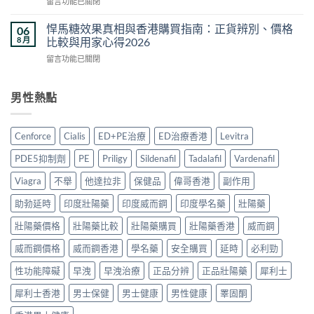
在
留言功能已關閉
邊
｜
法
〈中
度
2026
與
藥
買
悍馬糖效果真相與香港購買指南：正貨辨別、價格
06
香
劑
壯
正
8 月
比較與用家心得2026
港
量
陽
貨？
正
選
在
留言功能已關閉
藥
2026
貨
擇
〈悍
推
香
價
完
馬
薦
港
錢・
整
糖
男性熱點
2026：
購
真
教
效
香
買
假
學〉
果
港
方
分
中
真
5
法
Cenforce
Cialis
ED+PE治療
ED治療香港
Levitra
辨・
相
款
與
購
與
熱
真
PDE5抑制劑
PE
Priligy
Sildenafil
Tadalafil
Vardenafil
買
香
門
偽
攻
港
男
Viagra
不舉
他達拉非
保健品
偉哥香港
副作用
分
略〉
購
士
辨
中
買
助勃延時
印度壯陽藥
印度威而鋼
印度學名藥
壯陽藥
保
完
指
健
整
南：
壯陽藥價格
壯陽藥比較
壯陽藥購買
壯陽藥香港
威而鋼
品
攻
正
真
略〉
威而鋼價格
威而鋼香港
學名藥
安全購買
延時
必利勁
貨
實
中
辨
對
性功能障礙
早洩
早洩治療
正品分辨
正品壯陽藥
犀利士
別、
比〉
價
中
犀利士香港
男士保健
男士健康
男性健康
睪固酮
格
比