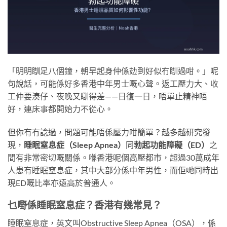
「明明瞓足八個鐘，朝早起身仲係攰到好似冇瞓過咁。」呢
句說話，可能係好多香港中年男士嘅心聲。返工壓力大、收
工仲要湊仔、夜晚又瞓得差——日復一日，唔單止精神唔
好，連床事都開始力不從心。
但你有冇諗過，問題可能唔係壓力咁簡單？越多越研究發
現，
睡眠窒息症（Sleep Apnea）
同
勃起功能障礙（ED）
之
間有非常密切嘅關係。喺香港呢個高壓都市，超過30萬成年
人患有睡眠窒息症，其中大部分係中年男性，而佢哋同時出
現ED嘅比率亦遠高於普通人。
乜嘢係睡眠窒息症？香港有幾常見？
睡眠窒息症，英文叫Obstructive Sleep Apnea（OSA），係