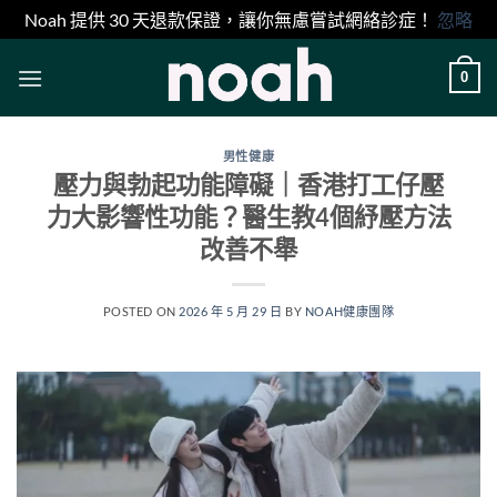
Noah 提供 30 天退款保證，讓你無慮嘗試網絡診症！
忽略
Skip
0
to
content
男性健康
壓力與勃起功能障礙｜香港打工仔壓
力大影響性功能？醫生教4個紓壓方法
改善不舉
POSTED ON
2026 年 5 月 29 日
BY
NOAH健康團隊