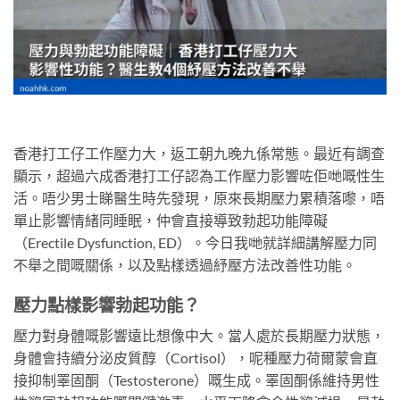
香港打工仔工作壓力大，返工朝九晚九係常態。最近有調查
顯示，超過六成香港打工仔認為工作壓力影響咗佢哋嘅性生
活。唔少男士睇醫生時先發現，原來長期壓力累積落嚟，唔
單止影響情緒同睡眠，仲會直接導致勃起功能障礙
（Erectile Dysfunction, ED）。今日我哋就詳細講解壓力同
不舉之間嘅關係，以及點樣透過紓壓方法改善性功能。
壓力點樣影響勃起功能？
壓力對身體嘅影響遠比想像中大。當人處於長期壓力狀態，
身體會持續分泌皮質醇（Cortisol），呢種壓力荷爾蒙會直
接抑制睪固酮（Testosterone）嘅生成。睪固酮係維持男性