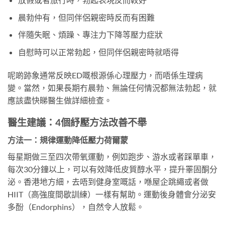
晨勃仲有，但同伴侶親密時反而有困難
伴隨失眠、煩躁、專注力下降等壓力症狀
自慰時可以正常勃起，但同伴侶親密時就唔得
呢啲跡象通常反映ED嘅根源係心理壓力，而唔係生理病
變。當然，如果長期冇晨勃、無論任何情況都無法勃起，就
應該盡快睇醫生做詳細檢查。
醫生建議：4個紓壓方法改善不舉
方法一：規律運動降低壓力荷爾蒙
每星期做三至四次帶氧運動，例如跑步、游水或者踩單車，
每次30分鐘以上，可以有效降低皮質醇水平，提升睪固酮分
泌。香港地方細，去唔到健身室嘅話，喺屋企跳繩或者做
HIIT（高強度間歇訓練）一樣有幫助。運動後身體會分泌安
多酚（Endorphins），自然令人放鬆。