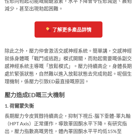
性慾同勃起功能嘅關鍵激素，水平下降會令性慾減退、晨勃
減少，甚至出現勃起困難。
了解更多產品詳情
除此之外，壓力仲會激活交感神經系統。簡單講，交感神經
就係身體嘅「戰鬥或逃跑」模式開關，而勃起需要嘅係副交
感神經系統主導嘅「放鬆模式」。壓力持續高企，身體長期
處於緊張狀態，自然難以進入放鬆狀態去完成勃起。呢個生
理機制，係壓力引致ED最直接嘅原因。
壓力造成ED嘅三大機制
1. 荷爾蒙失衡
長期壓力令皮質醇持續高企，抑制下視丘-腦下垂體-睪丸軸
（HPT Axis）正常運作，導致睪固酮水平下降。有研究指
出，壓力指數高嘅男性，體內睪固酮水平平均低15%至