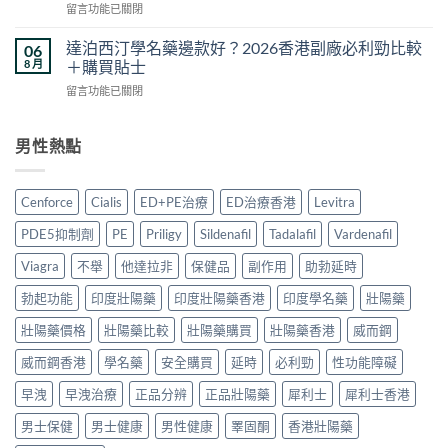
在
留言功能已關閉
果
港
方
〈雙
真
5
法
效
相
達泊西汀學名藥邊款好？2026香港副廠必利勁比較
06
款
與
片
與
8 月
＋購買貼士
熱
真
副
香
門
偽
在
留言功能已關閉
作
港
男
分
〈達
用
購
士
辨
泊
安
買
保
完
西
男性熱點
全
指
健
整
汀
嗎？
南：
品
攻
學
2026
正
真
略〉
名
香
貨
Cenforce
Cialis
ED+PE治療
ED治療香港
Levitra
實
中
藥
港
辨
對
邊
用
別、
PDE5抑制劑
PE
Priligy
Sildenafil
Tadalafil
Vardenafil
比〉
款
家
價
中
好？
真
Viagra
不舉
他達拉非
保健品
副作用
助勃延時
格
2026
實
比
香
勃起功能
印度壯陽藥
印度壯陽藥香港
印度學名藥
壯陽藥
經
較
港
驗
與
副
壯陽藥價格
壯陽藥比較
壯陽藥購買
壯陽藥香港
威而鋼
與
用
廠
安
家
威而鋼香港
學名藥
安全購買
延時
必利勁
性功能障礙
必
全
心
利
服
得
早洩
早洩治療
正品分辨
正品壯陽藥
犀利士
犀利士香港
勁
用
2026〉
比
指
中
男士保健
男士健康
男性健康
睪固酮
香港壯陽藥
較
南〉
＋