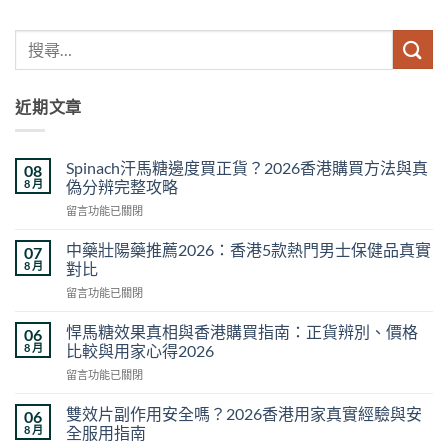
近期文章
Spinach汗馬糖邊度買正貨？2026香港購買方法與真
08
8 月
偽分辨完整攻略
在
留言功能已關閉
〈Spinach
汗
中藥壯陽藥推薦2026：香港5款熱門男士保健品真實
07
馬
8 月
對比
糖
在
留言功能已關閉
邊
〈中
度
藥
買
悍馬糖效果真相與香港購買指南：正貨辨別、價格
06
壯
正
8 月
比較與用家心得2026
陽
貨？
在
留言功能已關閉
藥
2026
〈悍
推
香
馬
薦
雙效片副作用安全嗎？2026香港用家真實經驗與安
06
港
糖
2026：
8 月
全服用指南
購
效
香
買