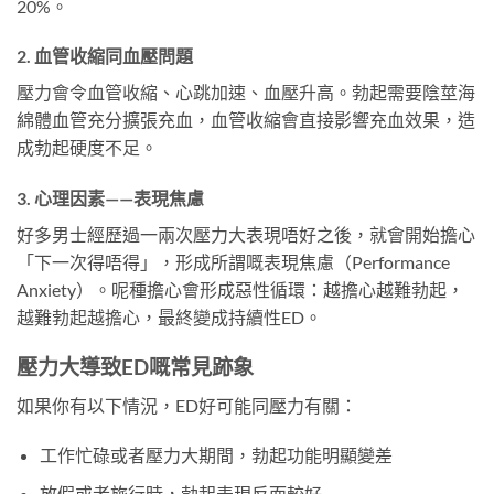
20%。
2. 血管收縮同血壓問題
壓力會令血管收縮、心跳加速、血壓升高。勃起需要陰莖海
綿體血管充分擴張充血，血管收縮會直接影響充血效果，造
成勃起硬度不足。
3. 心理因素——表現焦慮
好多男士經歷過一兩次壓力大表現唔好之後，就會開始擔心
「下一次得唔得」，形成所謂嘅表現焦慮（Performance
Anxiety）。呢種擔心會形成惡性循環：越擔心越難勃起，
越難勃起越擔心，最終變成持續性ED。
壓力大導致ED嘅常見跡象
如果你有以下情況，ED好可能同壓力有關：
工作忙碌或者壓力大期間，勃起功能明顯變差
放假或者旅行時，勃起表現反而較好