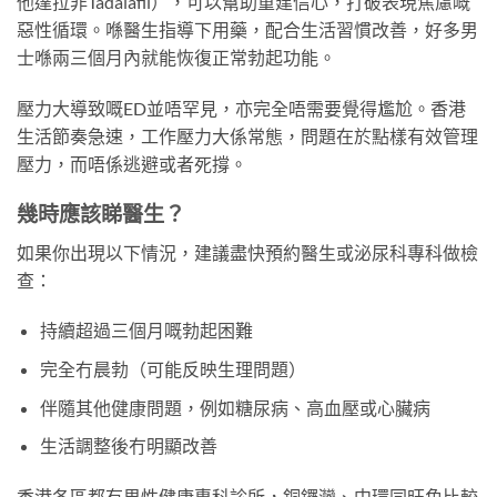
他達拉非Tadalafil），可以幫助重建信心，打破表現焦慮嘅
惡性循環。喺醫生指導下用藥，配合生活習慣改善，好多男
士喺兩三個月內就能恢復正常勃起功能。
壓力大導致嘅ED並唔罕見，亦完全唔需要覺得尷尬。香港
生活節奏急速，工作壓力大係常態，問題在於點樣有效管理
壓力，而唔係逃避或者死撐。
幾時應該睇醫生？
如果你出現以下情況，建議盡快預約醫生或泌尿科專科做檢
查：
持續超過三個月嘅勃起困難
完全冇晨勃（可能反映生理問題）
伴隨其他健康問題，例如糖尿病、高血壓或心臟病
生活調整後冇明顯改善
香港各區都有男性健康專科診所，銅鑼灣、中環同旺角比較