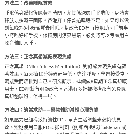
方法二：改善睡眠質素
睡眠係身體修復嘅黃金時間，尤其係深層睡眠階段，身體會
釋放最多嘅睪固酮。香港打工仔普遍睡眠不足，如果可以做
到每晚7-8小時高質素睡眠，對改善ED有直接幫助。睡前半
小時唔好睇手機，保持房間涼爽黑暗，必要時可以考慮用白
噪音輔助入睡。
方法三：正念冥想減低表現焦慮
正念冥想（Mindfulness Meditation）對紓緩表現焦慮有顯
著效果。每天抽10分鐘靜靜坐低，專注呼吸，學習接受當下
嘅感受而唔批判自己。研究顯示，連續做8星期正念冥想嘅
男士，ED症狀有明顯改善。香港好多社福機構都有免費嘅
冥想體驗班，值得一試。
方法四：適當求助——藥物輔助減輕心理負擔
如果壓力已經導致持續性ED，單靠生活調整未必夠快見
效。短期使用口服PDE5抑制劑（例如西地那非Sildenafil或