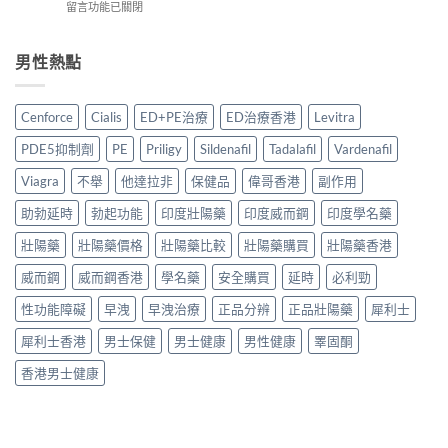
假
在
留言功能已關閉
果
港
方
分
〈雙
真
5
法
辨・
效
相
款
與
購
片
男性熱點
與
熱
真
買
副
香
門
偽
攻
作
港
男
分
略〉
用
購
士
Cenforce
Cialis
ED+PE治療
ED治療香港
Levitra
辨
中
安
買
保
完
全
指
健
PDE5抑制劑
PE
Priligy
Sildenafil
Tadalafil
Vardenafil
整
嗎？
南：
品
攻
2026
正
Viagra
不舉
他達拉非
保健品
偉哥香港
副作用
真
略〉
香
貨
實
中
港
助勃延時
勃起功能
印度壯陽藥
印度威而鋼
印度學名藥
辨
對
用
別、
比〉
家
壯陽藥
壯陽藥價格
壯陽藥比較
壯陽藥購買
壯陽藥香港
價
中
真
格
威而鋼
威而鋼香港
學名藥
安全購買
延時
必利勁
實
比
經
較
性功能障礙
早洩
早洩治療
正品分辨
正品壯陽藥
犀利士
驗
與
與
用
犀利士香港
男士保健
男士健康
男性健康
睪固酮
安
家
全
心
香港男士健康
服
得
用
2026〉
指
中
南〉
中