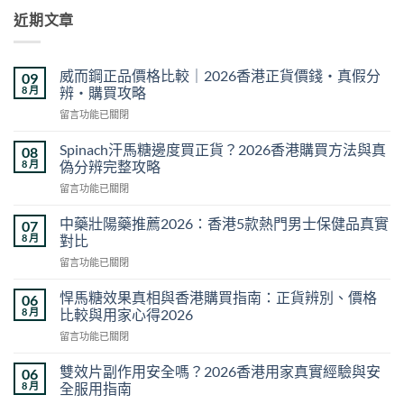
近期文章
威而鋼正品價格比較｜2026香港正貨價錢・真假分
09
8 月
辨・購買攻略
在
留言功能已關閉
〈威
而
Spinach汗馬糖邊度買正貨？2026香港購買方法與真
08
鋼
8 月
偽分辨完整攻略
正
在
留言功能已關閉
品
〈Spinach
價
汗
格
中藥壯陽藥推薦2026：香港5款熱門男士保健品真實
07
馬
比
8 月
對比
糖
較
在
留言功能已關閉
邊
｜
〈中
度
2026
藥
買
悍馬糖效果真相與香港購買指南：正貨辨別、價格
06
香
壯
正
8 月
比較與用家心得2026
港
陽
貨？
正
在
留言功能已關閉
藥
2026
貨
〈悍
推
香
價
馬
薦
雙效片副作用安全嗎？2026香港用家真實經驗與安
06
港
錢・
糖
2026：
8 月
全服用指南
購
真
效
香
買