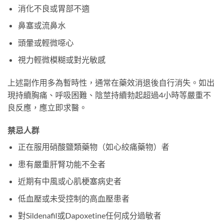
消化不良或胃部不適
鼻塞或流鼻水
頭暈或輕微噁心
視力輕微模糊或對光敏感
上述副作用多為暫時性，通常在藥效消退後自行消失。如出
現持續胸痛、呼吸困難、陰莖持續勃起超過4小時等嚴重不
良反應，應立即求醫。
禁忌人群
正在服用硝酸鹽類藥物（如心絞痛藥物）者
患有嚴重肝腎功能不全者
近期有中風或心肌梗塞病史者
低血壓或未受控制的高血壓患者
對Sildenafil或Dapoxetine任何成分過敏者