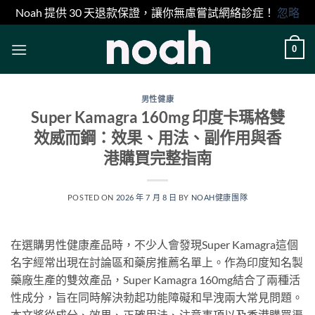
Noah 提供 30 天退款保證，讓你無慮嘗試網絡診症！
忽略
Skip
0
to
content
男性健康
Super Kamagra 160mg 印度卡瑪格雙
效威而鋼：效果、用法、副作用與香
港購買完整指南
POSTED ON
2026 年 7 月 8 日
BY
NOAH健康團隊
在選購男性健康產品時，不少人會發現Super Kamagra這個
名字經常出現在討論區和藥房推薦名單上。作為印度知名製
藥廠生產的雙效產品，Super Kamagra 160mg結合了兩種活
性成分，旨在同時解決勃起功能障礙和早洩兩大常見問題。
本文將從成分、效果、正確用法、注意事項以及香港購買渠