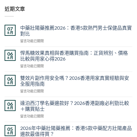
近期文章
中藥壯陽藥推薦2026：香港5款熱門男士保健品真實
07
8 月
對比
在
留言功能已關閉
〈中
藥
悍馬糖效果真相與香港購買指南：正貨辨別、價格
06
壯
8 月
比較與用家心得2026
陽
在
留言功能已關閉
藥
〈悍
推
馬
薦
雙效片副作用安全嗎？2026香港用家真實經驗與安
06
糖
2026：
8 月
全服用指南
效
香
在
留言功能已關閉
果
港
〈雙
真
5
效
相
達泊西汀學名藥邊款好？2026香港副廠必利勁比較
06
款
片
與
8 月
＋購買貼士
熱
副
香
門
在
留言功能已關閉
作
港
男
〈達
用
購
士
泊
安
2026年中藥壯陽藥推薦：香港5款中藥配方壯陽產品
05
買
保
西
全
8 月
邊款最值得買？
指
健
汀