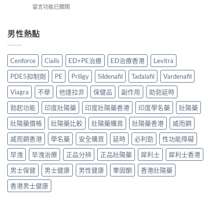
嗎？
南：
品
在
留言功能已關閉
學
2026
正
真
〈2026
名
香
貨
實
年
藥
港
辨
對
中
男性熱點
邊
用
別、
比〉
藥
款
家
價
中
壯
好？
真
格
陽
2026
實
Cenforce
Cialis
ED+PE治療
ED治療香港
Levitra
比
藥
香
經
較
推
港
驗
PDE5抑制劑
PE
Priligy
Sildenafil
Tadalafil
Vardenafil
與
薦：
副
與
用
香
廠
Viagra
不舉
他達拉非
保健品
副作用
助勃延時
安
家
港
必
全
心
5
勃起功能
印度壯陽藥
印度壯陽藥香港
印度學名藥
壯陽藥
利
服
得
款
勁
用
2026〉
中
壯陽藥價格
壯陽藥比較
壯陽藥購買
壯陽藥香港
威而鋼
比
指
中
藥
較
南〉
威而鋼香港
學名藥
安全購買
延時
必利勁
性功能障礙
配
＋
中
方
購
早洩
早洩治療
正品分辨
正品壯陽藥
犀利士
犀利士香港
壯
買
陽
貼
男士保健
男士健康
男性健康
睪固酮
香港壯陽藥
產
士〉
品
中
香港男士健康
邊
款
最
值