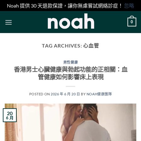
Noah 提供 30 天退款保證，讓你無慮嘗試網絡診症！
忽略
Skip
0
to
content
TAG ARCHIVES:
心血管
男性健康
香港男士心臟健康與勃起功能的正相關：血
管健康如何影響床上表現
POSTED ON
2026 年 6 月 20 日
BY
NOAH健康團隊
20
6 月