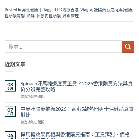
Posted in
男性健康
|
Tagged
ED治療香港
,
Viagra
,
壯陽藥香港
,
心臟健康
,
性功能障礙
,
肥胖
,
運動與性功能
,
體重管理
近期文章
Spinach汗馬糖邊度買正貨？2026香港購買方法與真
08
8 月
偽分辨完整攻略
在
留言功能已關閉
〈Spinach
汗
中藥壯陽藥推薦2026：香港5款熱門男士保健品真實
07
馬
8 月
對比
糖
在
留言功能已關閉
邊
〈中
度
藥
買
悍馬糖效果真相與香港購買指南：正貨辨別、價格
06
壯
正