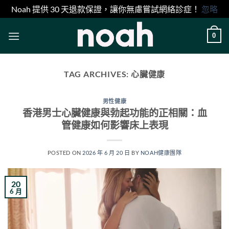
Noah 提供 30 天退款保證，讓你無慮嘗試網絡診症！
忽略
Skip
0
to
content
TAG ARCHIVES:
心臟健康
男性健康
香港男士心臟健康與勃起功能的正相關：血
管健康如何影響床上表現
POSTED ON
2026 年 6 月 20 日
BY
NOAH健康團隊
20
6 月