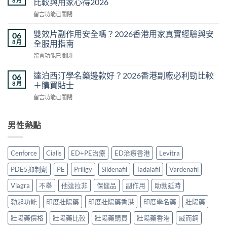
8 月
比較與用家心得2026
陽
貨？
在
留言功能已關閉
藥
2026
〈悍
推
香
馬
薦
雙效片副作用安全嗎？2026香港用家真實經驗與安
06
港
糖
2026：
8 月
全服用指南
購
效
香
買
在
留言功能已關閉
果
港
方
〈雙
真
5
法
效
相
達泊西汀學名藥邊款好？2026香港副廠必利勁比較
06
款
與
片
與
8 月
＋購買貼士
熱
真
副
香
門
偽
在
留言功能已關閉
作
港
男
分
〈達
用
購
士
辨
泊
安
買
保
完
西
男性熱點
全
指
健
整
汀
嗎？
南：
品
攻
學
2026
正
真
略〉
名
香
貨
Cenforce
Cialis
ED+PE治療
ED治療香港
Levitra
實
中
藥
港
辨
對
邊
用
別、
PDE5抑制劑
PE
Priligy
Sildenafil
Tadalafil
Vardenafil
比〉
款
家
價
中
好？
真
Viagra
不舉
他達拉非
保健品
副作用
助勃延時
格
2026
實
比
香
勃起功能
印度壯陽藥
印度壯陽藥香港
印度學名藥
壯陽藥
經
較
港
驗
與
副
壯陽藥價格
壯陽藥比較
壯陽藥購買
壯陽藥香港
威而鋼
與
用
廠