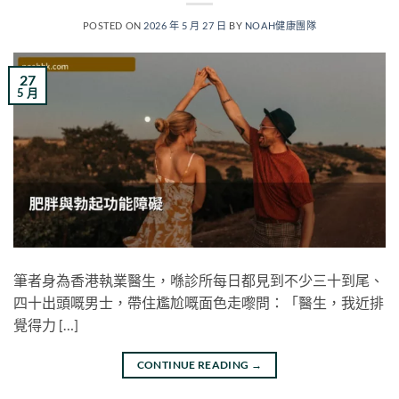
POSTED ON
2026 年 5 月 27 日
BY
NOAH健康團隊
27
5 月
筆者身為香港執業醫生，喺診所每日都見到不少三十到尾、
四十出頭嘅男士，帶住尷尬嘅面色走嚟問：「醫生，我近排
覺得力 […]
CONTINUE READING
→