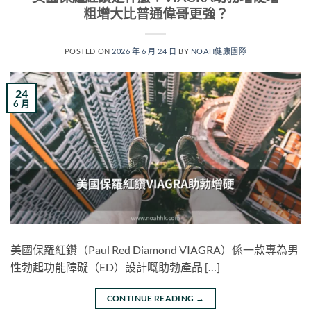
粗增大比普通偉哥更強？
POSTED ON
2026 年 6 月 24 日
BY
NOAH健康團隊
24
6 月
美國保羅紅鑽（Paul Red Diamond VIAGRA）係一款專為男
性勃起功能障礙（ED）設計嘅助勃產品 […]
CONTINUE READING
→