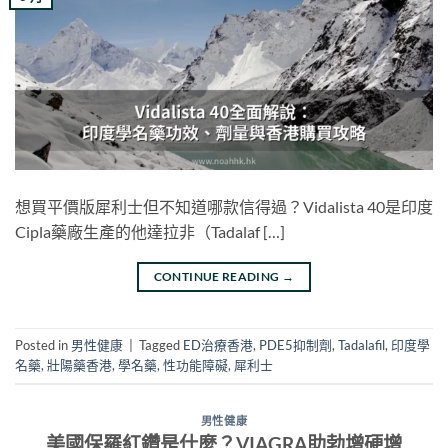
想買平價版犀利士但不知道哪款信得過？Vidalista 40是印度
Cipla藥廠生產的他達拉非（Tadalaf […]
CONTINUE READING
→
Posted in
男性健康
|
Tagged
ED治療香港
,
PDE5抑制劑
,
Tadalafil
,
印度學
名藥
,
壯陽藥香港
,
學名藥
,
性功能障礙
,
犀利士
男性健康
美國保羅紅鑽是什麼？VIAGRA助勃增硬增