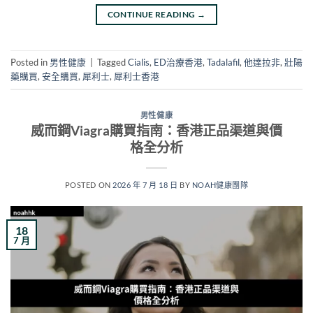
CONTINUE READING
→
Posted in
男性健康
|
Tagged
Cialis
,
ED治療香港
,
Tadalafil
,
他達拉非
,
壯陽
藥購買
,
安全購買
,
犀利士
,
犀利士香港
男性健康
威而鋼Viagra購買指南：香港正品渠道與價
格全分析
POSTED ON
2026 年 7 月 18 日
BY
NOAH健康團隊
18
7 月