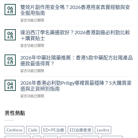
馬
雙效片副作用安全嗎？2026香港用家真實經驗與安
06
糖
8 月
全服用指南
效
在
留言功能已關閉
果
〈雙
真
效
相
達泊西汀學名藥邊款好？2026香港副廠必利勁比較
06
片
與
8 月
＋購買貼士
副
香
在
留言功能已關閉
作
港
〈達
用
購
泊
安
2026年中藥壯陽藥推薦：香港5款中藥配方壯陽產品
05
買
西
全
8 月
邊款最值得買？
指
汀
嗎？
南：
在
留言功能已關閉
學
2026
正
〈2026
名
香
貨
年
藥
2026年香港必利勁Priligy哪裡買最穩陣？5大購買渠
04
港
辨
中
邊
8 月
道與正貨辨別指南
用
別、
藥
款
家
價
在
留言功能已關閉
壯
好？
真
格
〈2026
陽
2026
實
比
年
藥
香
經
較
香
男性熱點
推
港
驗
與
港
薦：
副
與
用
必
香
廠
安
家
利
港
必
Cenforce
Cialis
ED+PE治療
ED治療香港
Levitra
全
心
勁
5
利
服
得
Priligy