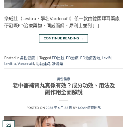
樂威壯（Levitra，學名Vardenafil）係一款由德國拜耳藥廠
研發嘅ED治療藥物，同威而鋼、犀利士並列 […]
CONTINUE READING
→
Posted in
男性健康
|
Tagged
ED比較
,
ED治療
,
ED治療香港
,
Levifil
,
Levitra
,
Vardenafil
,
助勃延時
,
壯陽藥
男性健康
老中醫補腎丸真係有效？成分功效、用法及
副作用全面解說
POSTED ON
2026 年 6 月 22 日
BY
NOAH健康團隊
22