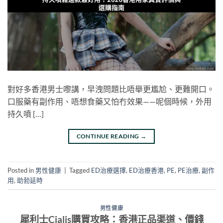
對好多香港男士嚟講，早洩問題比唔舉更尷尬、更難開口。
口服藥有副作用、唔想食藥又怕冇效果——呢個時候，外用
持久噴 […]
CONTINUE READING
→
Posted in
男性健康
|
Tagged
ED治療選擇
,
ED治療香港
,
PE
,
PE治療
,
副作
用
,
助勃延時
男性健康
犀利士Cialis購買攻略：香港正品渠道、價錢