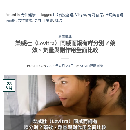
Posted in
男性健康
|
Tagged
ED治療香港
,
Viagra
,
偉哥香港
,
壯陽藥香港
,
威而鋼
,
男性健康
,
男性壯陽藥
,
輝瑞
男性健康
樂威壯（Levitra）同威而鋼有咩分別？藥
效、劑量與副作用全面比較
POSTED ON
2026 年 6 月 23 日
BY
NOAH健康團隊
23
6 月