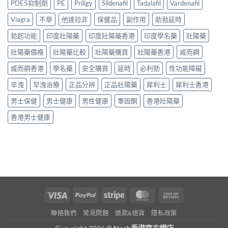
款
勁
PDE5抑制劑
PE
Priligy
Sildenafil
Tadalafil
Vardenafil
用
2026〉
哪
中
比
指
中
裡
藥
Viagra
不舉
他達拉非
保健品
副作用
助勃延時
較
南〉
買
配
＋
中
最
勃起功能
印度壯陽藥
印度壯陽藥香港
印度學名藥
壯陽藥
方
購
穩
壯
買
陣？
壯陽藥價格
壯陽藥比較
壯陽藥購買
壯陽藥香港
威而鋼
陽
貼
5
產
士〉
威而鋼香港
學名藥
安全購買
延時
必利勁
性功能障礙
大
品
中
購
邊
早洩
早洩治療
正品分辨
正品壯陽藥
犀利士
犀利士香港
買
款
渠
最
男士保健
男士健康
男性健康
睪固酮
香港壯陽藥
道
值
與
得
香港男士健康
正
買？〉
貨
中
辨
別
指
南〉
中
Visa
PayPal
Stripe
MasterCard
Cash
On
聯絡我們
常見問題
退款&退貨
隱私政策
Delivery