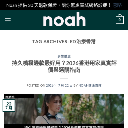
Noah 提供 30 天退款保證，讓你無慮嘗試網絡診症！
忽略
Skip
0
to
content
TAG ARCHIVES:
ED治療香港
男性健康
持久噴霧邊款最好用？2026香港用家真實評
價與選購指南
POSTED ON
2026 年 7 月 22 日
BY
NOAH健康團隊
22
7 月