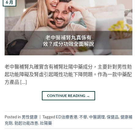
6 月
老中醫補腎丸確實含有補腎壯陽中藥成分，主要針對男性勃
起功能障礙及腎虛引起嘅性功能下降問題。作為一款中藥配
方產品 […]
CONTINUE READING
→
Posted in
男性健康
|
Tagged
ED治療香港
,
不舉
,
中醫調理
,
保健品
,
健康補
充劑
,
勃起功能改善
,
壯陽藥