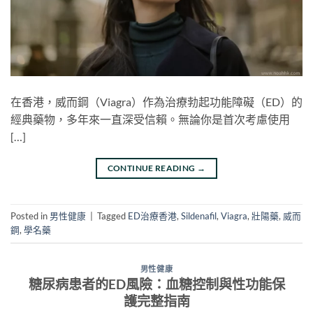
在香港，威而鋼（Viagra）作為治療勃起功能障礙（ED）的
經典藥物，多年來一直深受信賴。無論你是首次考慮使用
[…]
CONTINUE READING
→
Posted in
男性健康
|
Tagged
ED治療香港
,
Sildenafil
,
Viagra
,
壯陽藥
,
威而
鋼
,
學名藥
男性健康
糖尿病患者的ED風險：血糖控制與性功能保
護完整指南