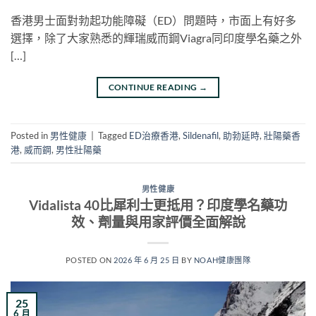
香港男士面對勃起功能障礙（ED）問題時，市面上有好多
選擇，除了大家熟悉的輝瑞威而鋼Viagra同印度學名藥之外
[…]
CONTINUE READING
→
Posted in
男性健康
|
Tagged
ED治療香港
,
Sildenafil
,
助勃延時
,
壯陽藥香
港
,
威而鋼
,
男性壯陽藥
男性健康
Vidalista 40比犀利士更抵用？印度學名藥功
效、劑量與用家評價全面解說
POSTED ON
2026 年 6 月 25 日
BY
NOAH健康團隊
25
6 月