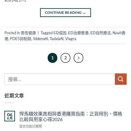
CONTINUE READING
→
Posted in
男性健康
|
Tagged
ED成因
,
ED治療香港
,
ED自然療法
,
Noah香
港
,
PDE5抑制劑
,
Sildenafil
,
Tadalafil
,
Viagra
1
2
近期文章
悍馬糖效果真相與香港購買指南：正貨辨別、價格
06
8 月
比較與用家心得2026
在
留言功能已關閉
〈悍