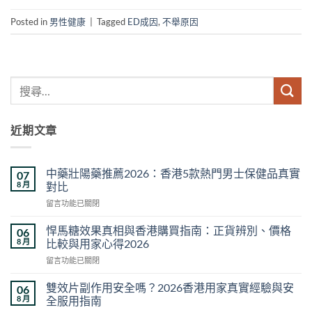
Posted in
男性健康
|
Tagged
ED成因
,
不舉原因
近期文章
中藥壯陽藥推薦2026：香港5款熱門男士保健品真實
07
8 月
對比
在
留言功能已關閉
〈中
藥
悍馬糖效果真相與香港購買指南：正貨辨別、價格
06
壯
8 月
比較與用家心得2026
陽
在
留言功能已關閉
藥
〈悍
推
馬
薦
雙效片副作用安全嗎？2026香港用家真實經驗與安
06
糖
2026：
8 月
全服用指南
效
香