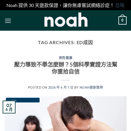
Noah 提供 30 天退款保證，讓你無慮嘗試網絡診症！
忽略
Skip
0
to
content
TAG ARCHIVES:
ED成因
男性健康
壓力導致不舉怎麼辦？5個科學實證方法幫
你重拾自信
POSTED ON
2026 年 6 月 7 日
BY
NOAH健康團隊
07
6 月