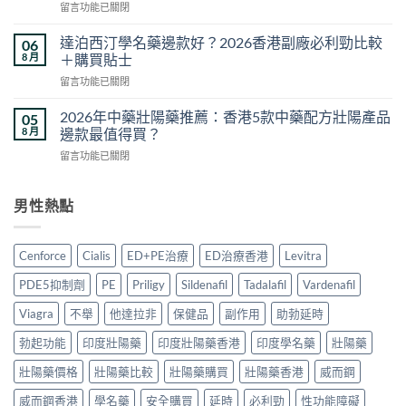
在
留言功能已關閉
果
港
〈雙
真
5
效
相
達泊西汀學名藥邊款好？2026香港副廠必利勁比較
06
款
片
與
8 月
＋購買貼士
熱
副
香
門
在
留言功能已關閉
作
港
男
〈達
用
購
士
泊
安
2026年中藥壯陽藥推薦：香港5款中藥配方壯陽產品
05
買
保
西
全
8 月
邊款最值得買？
指
健
汀
嗎？
南：
品
在
留言功能已關閉
學
2026
正
真
〈2026
名
香
貨
實
年
藥
港
辨
對
中
男性熱點
邊
用
別、
比〉
藥
款
家
價
中
壯
好？
真
格
陽
2026
實
Cenforce
Cialis
ED+PE治療
ED治療香港
Levitra
比
藥
香
經
較
推
港
驗
PDE5抑制劑
PE
Priligy
Sildenafil
Tadalafil
Vardenafil
與
薦：
副
與
用
香
廠
Viagra
不舉
他達拉非
保健品
副作用
助勃延時
安
家
港
必
全
心
5
勃起功能
印度壯陽藥
印度壯陽藥香港
印度學名藥
壯陽藥
利
服
得
款
勁
用
2026〉
中
壯陽藥價格
壯陽藥比較
壯陽藥購買
壯陽藥香港
威而鋼
比
指
中
藥
較
南〉
威而鋼香港
學名藥
安全購買
延時
必利勁
性功能障礙
配
＋