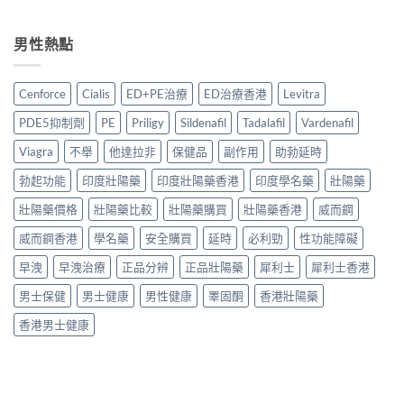
廠
安
〈Tadalafil
利
港
必
全
學
勁
5
利
服
名
男性熱點
Priligy
款
勁
用
藥
哪
中
比
指
推
裡
藥
較
南〉
薦
買
配
Cenforce
Cialis
ED+PE治療
ED治療香港
Levitra
＋
中
2026：
最
方
購
香
穩
壯
PDE5抑制劑
PE
Priligy
Sildenafil
Tadalafil
Vardenafil
買
港
陣？
陽
貼
5
5
Viagra
不舉
他達拉非
保健品
副作用
助勃延時
產
士〉
款
大
品
中
他
勃起功能
印度壯陽藥
印度壯陽藥香港
印度學名藥
壯陽藥
購
邊
達
買
款
拉
壯陽藥價格
壯陽藥比較
壯陽藥購買
壯陽藥香港
威而鋼
渠
最
非
道
值
威而鋼香港
學名藥
安全購買
延時
必利勁
性功能障礙
Generic
與
得
全
正
買？〉
早洩
早洩治療
正品分辨
正品壯陽藥
犀利士
犀利士香港
面
貨
中
比
辨
男士保健
男士健康
男性健康
睪固酮
香港壯陽藥
較
別
與
指
香港男士健康
購
南〉
買
中
指
南〉
中