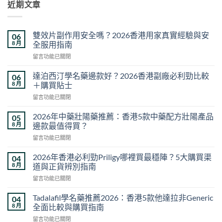
近期文章
雙效片副作用安全嗎？2026香港用家真實經驗與安
06
8 月
全服用指南
在
留言功能已關閉
〈雙
效
達泊西汀學名藥邊款好？2026香港副廠必利勁比較
06
片
8 月
＋購買貼士
副
在
留言功能已關閉
作
〈達
用
泊
安
2026年中藥壯陽藥推薦：香港5款中藥配方壯陽產品
05
西
全
8 月
邊款最值得買？
汀
嗎？
在
留言功能已關閉
學
2026
〈2026
名
香
年
藥
2026年香港必利勁Priligy哪裡買最穩陣？5大購買渠
04
港
中
邊
8 月
道與正貨辨別指南
用
藥
款
家
在
留言功能已關閉
壯
好？
真
〈2026
陽
2026
實
年
藥
Tadalafil學名藥推薦2026：香港5款他達拉非Generic
04
香
經
香
推
8 月
全面比較與購買指南
港
驗
港
薦：
副
與
在
留言功能已關閉
必
香