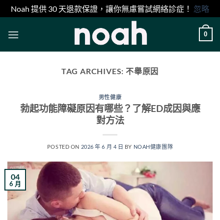
Noah 提供 30 天退款保證，讓你無慮嘗試網絡診症！
忽略
Skip
0
to
content
TAG ARCHIVES:
不舉原因
男性健康
勃起功能障礙原因有哪些？了解ED成因與應
對方法
POSTED ON
2026 年 6 月 4 日
BY
NOAH健康團隊
04
6 月