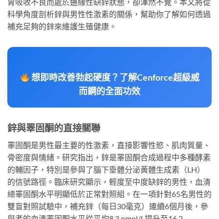
胃吸收不良而處於邊緣性缺鋅狀態，卻渾然不覺。本文將從
科學角度剖析鋅與男性性激素的關係，幫助你了解如何透過
補充足夠的鋅來維護生殖健康。
想即時改善勃起硬度？了解Cenforce超級威
而鋼的全面功效
鋅與睪固酮的直接關聯
睪固酮是男性最主要的性激素，直接影響性慾、肌肉質量、
骨密度與情緒。研究指出，鋅是睪固酮合成過程中多種酵素
的輔因子，特別是參與了腦下垂體分泌黃體生成素（LH）
的信號路徑。臨床研究顯示，輕度至中度缺鋅的男性，血清
總睪固酮水平明顯低於正常對照組。在一項針對65名男性的
雙盲對照試驗中，補充鋅（每日30毫克）連續6個月後，參
與者的血清睪固酮水平從平均8.3 nmol/L提升至16.2