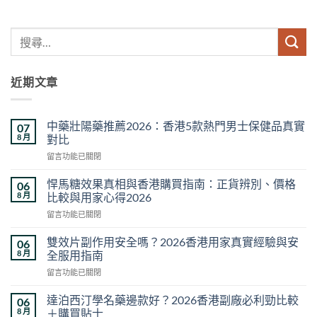
近期文章
中藥壯陽藥推薦2026：香港5款熱門男士保健品真實
07
8 月
對比
在
留言功能已關閉
〈中
藥
悍馬糖效果真相與香港購買指南：正貨辨別、價格
06
壯
8 月
比較與用家心得2026
陽
在
留言功能已關閉
藥
〈悍
推
馬
薦
雙效片副作用安全嗎？2026香港用家真實經驗與安
06
糖
2026：
8 月
全服用指南
效
香
在
留言功能已關閉
果
港
〈雙
真
5
效
相
達泊西汀學名藥邊款好？2026香港副廠必利勁比較
06
款
片
與
8 月
＋購買貼士
熱