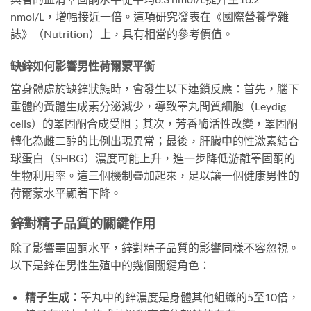
nmol/L，增幅接近一倍。這項研究發表在《國際營養學雜
誌》（Nutrition）上，具有相當的參考價值。
缺鋅如何影響男性荷爾蒙平衡
當身體處於缺鋅狀態時，會發生以下連鎖反應：首先，腦下
垂體的黃體生成素分泌減少，導致睪丸間質細胞（Leydig
cells）的睪固酮合成受阻；其次，芳香酶活性改變，睪固酮
轉化為雌二醇的比例出現異常；最後，肝臟中的性激素結合
球蛋白（SHBG）濃度可能上升，進一步降低游離睪固酮的
生物利用率。這三個機制疊加起來，足以讓一個健康男性的
荷爾蒙水平顯著下降。
鋅對精子品質的關鍵作用
除了影響睪固酮水平，鋅對精子品質的影響同樣不容忽視。
以下是鋅在男性生殖中的幾個關鍵角色：
精子生成：
睪丸中的鋅濃度是身體其他組織的5至10倍，