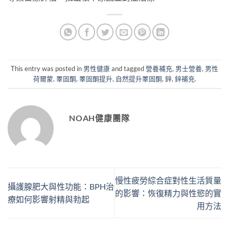
This entry was posted in
男性健康
and tagged
營養補充
,
男士營養
,
男性
荷爾蒙
,
睪固酮
,
睪固酮提升
,
自然提升睪固酮
,
鋅
,
鋅補充
.
NOAH健康團隊
慢性疲勞綜合症對性生活質量
攝護腺肥大與性功能：BPH治
的影響：恢復精力與性慾的實
療如何影響射精與勃起
用方法