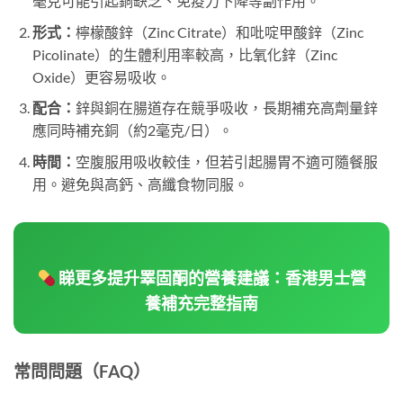
毫克可能引起銅缺乏、免疫力下降等副作用。
形式：
檸檬酸鋅（Zinc Citrate）和吡啶甲酸鋅（Zinc
Picolinate）的生體利用率較高，比氧化鋅（Zinc
Oxide）更容易吸收。
配合：
鋅與銅在腸道存在競爭吸收，長期補充高劑量鋅
應同時補充銅（約2毫克/日）。
時間：
空腹服用吸收較佳，但若引起腸胃不適可隨餐服
用。避免與高鈣、高纖食物同服。
睇更多提升睪固酮的營養建議：香港男士營
養補充完整指南
常問問題（FAQ）