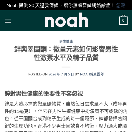
Noah 提供 30 天退款保證，讓你無慮嘗試網絡診症！
忽略
Skip
0
to
content
男性健康
鋅與睪固酮：微量元素如何影響男性
性激素水平及精子品質
POSTED ON
2026 年 7 月 5 日
BY
NOAH健康團隊
鋅對男性健康的重要性不容忽視
鋅是人體必需的微量礦物質，雖然每日需求量不大（成年男
性約11毫克），但它在男性生殖健康中扮演着不可或缺的角
色。從睪固酮合成到精子生成的每一個環節，鋅都發揮着關
鍵的生理功能。香港不少男士因飲食不均衡、壓力過大或腸