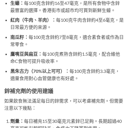
生蠔：
每100克含鋅約16至47毫克，是所有食物中含鋅
最豐富的選擇。香港街市或超市均可買到新鮮生蠔。
紅肉（牛肉、羊肉）：
每100克牛肉含鋅約4至6毫克，是
日常最方便的來源。
南瓜籽：
每100克含鋅約7至8毫克，適合素食者或作為日
常零食。
鷹嘴豆與扁豆：
每100克煮熟含鋅約1.5毫克，配合維他
命C食物可提升吸收率。
黑朱古力（70%以上可可）：
每100克含鋅約3.3毫克，
適量食用對心血管健康也有好處。
鋅補充劑的使用建議
如果飲食無法滿足每日的鋅需求，可以考慮補充劑。但需要
注意以下幾點：
劑量：
每日補充15至30毫克元素鋅已足夠。長期超過40